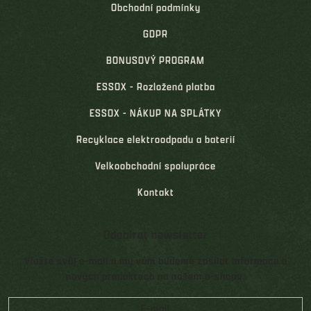
Obchodní podmínky
GDPR
BONUSOVÝ PROGRAM
ESSOX - Rozložená platba
ESSOX - NÁKUP NA SPLÁTKY
Recyklace elektroodpadu a baterií
Velkoobchodní spolupráce
Kontakt
Odebírat newsletter
Vložte svůj e-mail a my vám budeme zasílat informace o
nových produktech na našem e-shopu.
E-mail