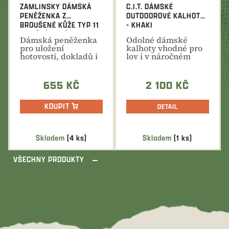
ZAMLINSKY DÁMSKÁ
C.I.T. DÁMSKÉ
PENĚŽENKA Z
OUTDOOROVÉ KALHOTY
BROUŠENÉ KŮŽE TYP 11
- KHAKI
- HNĚDÁ - PSÍ STOPY
Dámská peněženka
Odolné dámské
pro uložení
kalhoty vhodné pro
hotovosti, dokladů i
lov i v náročném
karet. Broušená
terénu, vycházky
kůže,...
do...
655 KČ
2 100 KČ
KOUPIT
DETAIL
Skladem
(4 ks)
Skladem
(1 ks)
VŠECHNY PRODUKTY