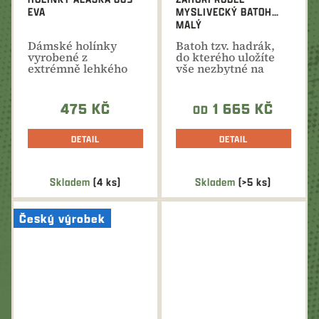
EVA
MYSLIVECKÝ BATOH
MALÝ
Dámské holínky
Batoh tzv. hadrák,
vyrobené z
do kterého uložíte
extrémně lehkého
vše nezbytné na
materiálu EVA. Díky
vycházku do
vyjímatelné...
přírody...
475 KČ
1 665 KČ
OD
DETAIL
DETAIL
Skladem
(4 ks)
Skladem
(>5 ks)
Český výrobek