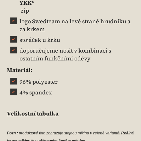
YKK®
zip
logo Swedteam na levé straně hrudníku a
za krkem
stojáček u krku
doporučujeme nosit v kombinaci s
ostatním funkčními oděvy
Materiál:
96% polyester
4% spandex
Velikostní tabulka
Pozn.:
produktové foto zobrazuje stejnou mikinu v zelené variantě!
Reálná