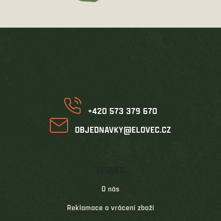
Z
á
p
a
t
í
+420 573 379 670
OBJEDNAVKY@ELOVEC.CZ
ELOVEC
O nás
Reklamace a vrácení zboží