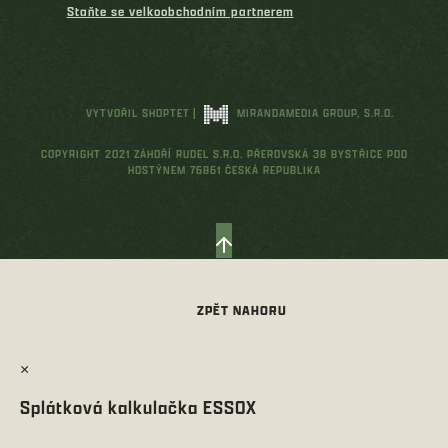
Staňte se velkoobchodním partnerem
VYTVOŘIL SHOPTET
|
MIRANDAMEDIA GROUP, S.R.O.
COPYRIGHT 2021 ZÁHOŘÍ RUDEL S.R.O. PŘEROVSKÁ 38 BYSTŘICE POD
HOSTÝNEM 76861 ČESKÁ REPUBLIKA
×
Splátková kalkulačka ESSOX