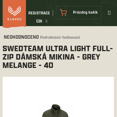
Přejít
na
NÁKUPNÍ
Prázdný košík
REGISTRACE
obsah
KOŠÍK
CZK
Průměrné
NEOHODNOCENO
Podrobnosti hodnocení
hodnocení
SWEDTEAM ULTRA LIGHT FULL-
produktu
je
ZIP DÁMSKÁ MIKINA - GREY
0,0
MELANGE - 40
z
5
hvězdiček.