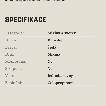
barva mikiny
je v příjemném šedém odstínu.
SPECIFIKACE
Kategorie
:
Mikiny a svetry
Určení
:
Dámské
Barva
:
Šedá
Druh
:
Mikina
Membrána
:
Ne
S kapucí
:
Ne
Vzor
:
Jednobarevný
Zapínání
:
Celopropínání