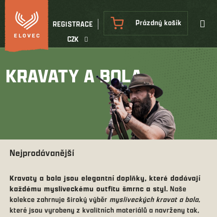
Přejít
na
NÁKUPNÍ
Prázdný košík
REGISTRACE
obsah
KOŠÍK
CZK
KRAVATY A BOLA
Nejprodávanější
Kravaty a bola jsou elegantní doplňky, které dodávají
každému mysliveckému outfitu šmrnc a styl.
Naše
kolekce zahrnuje široký výběr
mysliveckých kravat a bola
,
které jsou vyrobeny z kvalitních materiálů a navrženy tak,