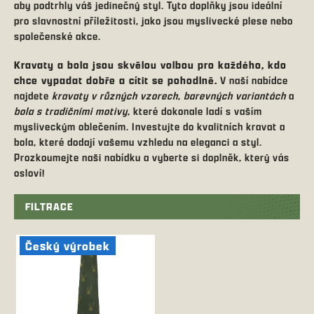
aby podtrhly váš jedinečný styl. Tyto doplňky jsou ideální
pro slavnostní příležitosti, jako jsou myslivecké plese nebo
společenské akce.
Kravaty a bola jsou skvělou volbou pro každého, kdo
chce vypadat dobře a cítit se pohodlně.
V naší nabídce
najdete
kravaty v různých vzorech
,
barevných variantách
a
bola s tradičními motivy
, které dokonale ladí s vaším
mysliveckým oblečením. Investujte do kvalitních kravat a
bola, které dodají vašemu vzhledu na eleganci a styl.
Prozkoumejte naši nabídku a vyberte si doplněk, který vás
osloví!
FILTRACE
V
ý
Český výrobek
p
i
s
p