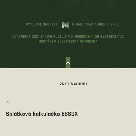
VYTVOŘIL SHOPTET
|
MIRANDAMEDIA GROUP, S.R.O.
COPYRIGHT 2021 ZÁHOŘÍ RUDEL S.R.O. PŘEROVSKÁ 38 BYSTŘICE POD
HOSTÝNEM 76861 ČESKÁ REPUBLIKA
×
Splátková kalkulačka ESSOX