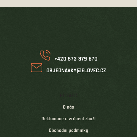
d
Z
a
á
c
í
p
p
a
r
t
v
í
k
y
v
+420 573 379 670
ý
p
OBJEDNAVKY@ELOVEC.CZ
i
s
u
ELOVEC
O nás
Reklamace a vrácení zboží
Obchodní podmínky