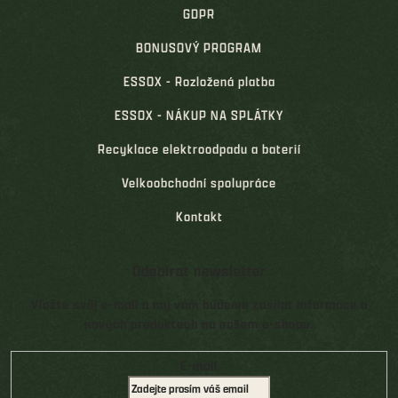
GDPR
BONUSOVÝ PROGRAM
ESSOX - Rozložená platba
ESSOX - NÁKUP NA SPLÁTKY
Recyklace elektroodpadu a baterií
Velkoobchodní spolupráce
Kontakt
Odebírat newsletter
Vložte svůj e-mail a my vám budeme zasílat informace o
nových produktech na našem e-shopu.
E-mail