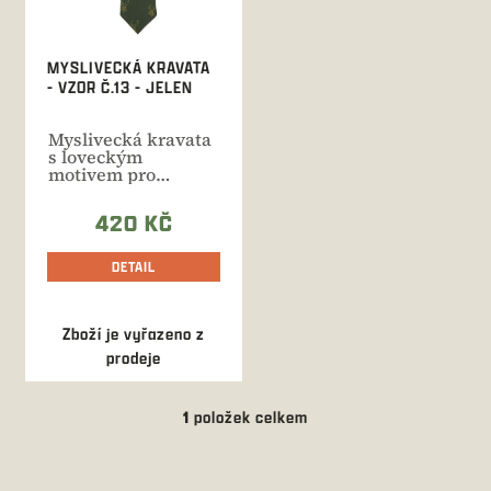
r
o
d
MYSLIVECKÁ KRAVATA
u
- VZOR Č.13 - JELEN
k
t
Myslivecká kravata
ů
s loveckým
motivem pro
všechny příležitosti.
Moderní...
420 KČ
DETAIL
Zboží je vyřazeno z
prodeje
1
položek celkem
O
v
l
á