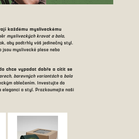
ávají každému mysliveckému
ýběr
mysliveckých kravat a bola
,
ak, aby podtrhly váš jedinečný styl.
ako jsou myslivecké plese nebo
do chce vypadat dobře a cítit se
orech
,
barevných variantách
a
bola
veckým oblečením. Investujte do
a eleganci a styl. Prozkoumejte naši