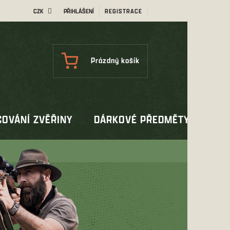
CZK
PŘIHLÁŠENÍ
REGISTRACE
NÁKUPNÍ
Prázdný košík
KOŠÍK
OVÁNÍ ZVĚŘINY
DÁRKOVÉ PŘEDMĚTY
OUT