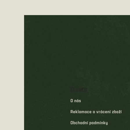
Z
á
p
a
t
í
ELOVEC
O nás
Reklamace a vrácení zboží
Obchodní podmínky