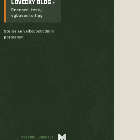
LOVECKÝ BLOG ›
Recenze, testy
vybavení a tipy
Staňte se velkoobchodním
partnerem
VYTVOŘIL SHOPTET
|