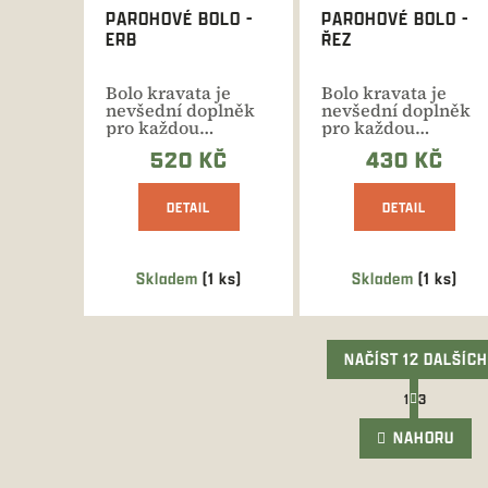
PAROHOVÉ BOLO -
PAROHOVÉ BOLO -
ERB
ŘEZ
Bolo kravata je
Bolo kravata je
nevšední doplněk
nevšední doplněk
pro každou
pro každou
příležitost. Různé
příležitost. Různé
520 KČ
430 KČ
varianty.
varianty.
DETAIL
DETAIL
Skladem
(1 ks)
Skladem
(1 ks)
NAČÍST 12 DALŠÍCH
S
1
3
t
O
r
v
NAHORU
á
l
n
á
k