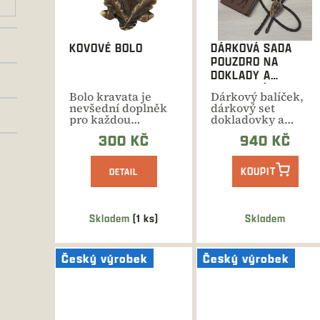
s
p
r
KOVOVÉ BOLO
DÁRKOVÁ SADA
o
POUZDRO NA
d
DOKLADY A
u
PAROHOVÉ BOLO
Bolo kravata je
Dárkový balíček,
k
(VLASTNÍ VÝBĚR)
nevšední doplněk
dárkový set
t
pro každou
dokladovky a
příležitost. Různé
parohového bola
ů
300 KČ
940 KČ
varianty.
dle vlastního...
KOUPIT
DETAIL
Skladem
(1 ks)
Skladem
Český výrobek
Český výrobek