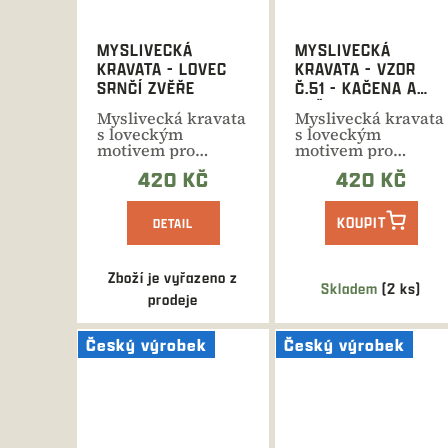
MYSLIVECKÁ
MYSLIVECKÁ
KRAVATA - LOVEC
KRAVATA - VZOR
SRNČÍ ZVĚŘE
Č.51 - KAČENA A
KAČER
Myslivecká kravata
Myslivecká kravata
s loveckým
s loveckým
motivem pro
motivem pro
všechny
všechny
420 KČ
420 KČ
příležitosti.
příležitosti.
Moderní...
Moderní...
KOUPIT
DETAIL
Zboží je vyřazeno z
Skladem
(2 ks)
prodeje
Český výrobek
Český výrobek