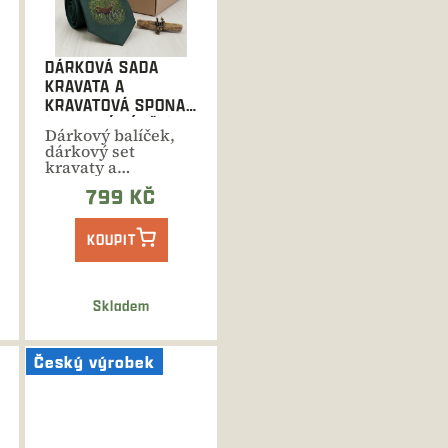
DÁRKOVÁ SADA
KRAVATA A
KRAVATOVÁ SPONA
(VLASTNÍ VÝBĚR)
Dárkový balíček,
dárkový set
kravaty a
kravatové spony
799 KČ
dle vlastního
výběru....
KOUPIT
Skladem
Český výrobek