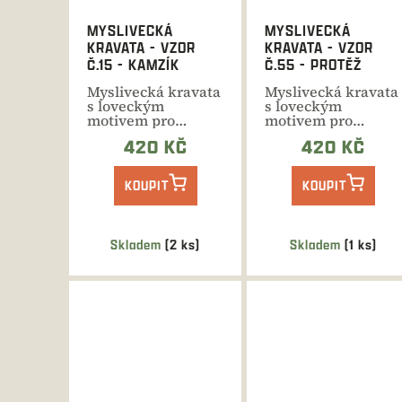
MYSLIVECKÁ
MYSLIVECKÁ
KRAVATA - VZOR
KRAVATA - VZOR
Č.15 - KAMZÍK
Č.55 - PROTĚŽ
Myslivecká kravata
Myslivecká kravata
s loveckým
s loveckým
motivem pro
motivem pro
všechny
všechny
420 KČ
420 KČ
příležitosti.
příležitosti.
Moderní...
Moderní...
KOUPIT
KOUPIT
Skladem
(2 ks)
Skladem
(1 ks)