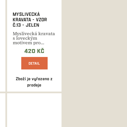
MYSLIVECKÁ
KRAVATA - VZOR
Č.13 - JELEN
Myslivecká kravata
s loveckým
motivem pro
všechny
420 KČ
příležitosti.
Moderní...
DETAIL
Zboží je vyřazeno z
prodeje