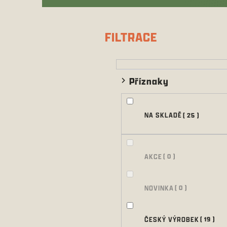
P
o
s
FILTRACE
t
r
a
n
Příznaky
n
í
p
NA SKLADĚ
25
a
n
e
l
AKCE
0
NOVINKA
0
ČESKÝ VÝROBEK
19