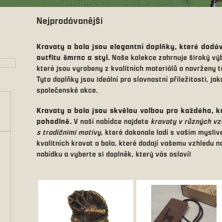
Nejprodávanější
Kravaty a bola jsou elegantní doplňky, které dod
outfitu šmrnc a styl.
Naše kolekce zahrnuje široký v
které jsou vyrobeny z kvalitních materiálů a navrženy t
Tyto doplňky jsou ideální pro slavnostní příležitosti, j
společenské akce.
Kravaty a bola jsou skvělou volbou pro každého, k
pohodlně.
V naší nabídce najdete
kravaty v různých vz
s tradičními motivy
, které dokonale ladí s vaším mysli
kvalitních kravat a bola, které dodají vašemu vzhledu n
nabídku a vyberte si doplněk, který vás osloví!
V
ý
p
i