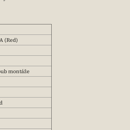
A (Red)
roub montáže
d