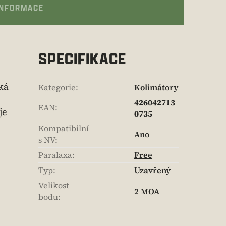
INFORMACE
SPECIFIKACE
ká
Kategorie
:
Kolimátory
426042713
EAN
:
je
0735
Kompatibilní
Ano
s NV
:
Paralaxa
:
Free
Typ
:
Uzavřený
Velikost
2 MOA
bodu
: