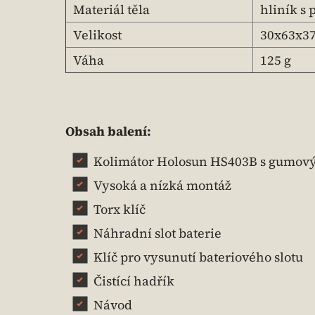
Materiál těla
hliník s
Velikost
30x63x3
Váha
125 g
Obsah balení:
Kolimátor Holosun HS403B s gumový
Vysoká a nízká montáž
Torx klíč
Náhradní slot baterie
Klíč pro vysunutí bateriového slotu
Čistící hadřík
Návod