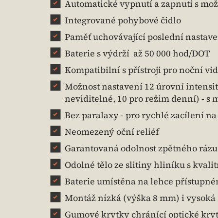
Automatické vypnutí a zapnutí s mož
Integrované pohybové čidlo
Paměť uchovávající poslední nastav
Baterie s výdrží až 50 000 hod/DOT
Kompatibilní s přístroji pro noční vi
Možnost nastavení 12 úrovní intensi
neviditelné, 10 pro režim denní) - s
Bez paralaxy - pro rychlé zacílení na
Neomezený oční reliéf
Garantovaná odolnost zpětného rázu 
Odolné tělo ze slitiny hliníku s kval
Baterie umístěna na lehce přístupné
Montáž nízká (výška 8 mm) i vysoká 
Gumové krytky chránící optické kry