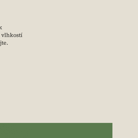
k
 vlhkostí
te.