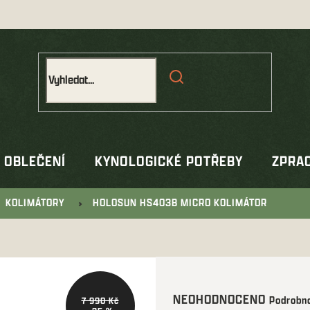
OBLEČENÍ
KYNOLOGICKÉ POTŘEBY
ZPRAC
KOLIMÁTORY
HOLOSUN HS403B MICRO KOLIMÁTOR
Průměrné
NEOHODNOCENO
Podrobno
7 990 Kč