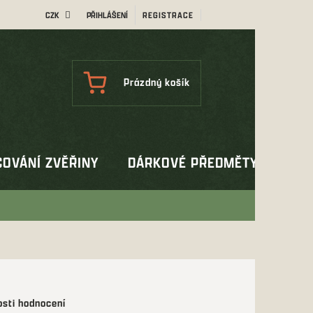
CZK
PŘIHLÁŠENÍ
REGISTRACE
NÁKUPNÍ
Prázdný košík
KOŠÍK
OVÁNÍ ZVĚŘINY
DÁRKOVÉ PŘEDMĚTY
OUT
sti hodnocení