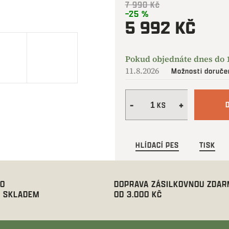
7 990 Kč
–25 %
5 992 KČ
Měrná
cena:
11.8.2026
Možnosti doruče
HLÍDACÍ PES
TISK
00
DOPRAVA ZÁSILKOVNOU ZDA
 SKLADEM
OD 3.000 KČ