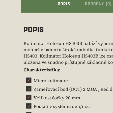
POPIS
PODOBNÉ (8)
POPIS
Kolimátor Holosun HS403B nabízí výborný
montáž v balení a široká nabídka funkcí d
HS403. Kolimátor Holosun HS403B lze osad
uložena ve snadno přístupné základně k
Charakteristika:
Micro kolimátor
Zaměřovací bod (DOT) 2 MOA , Red d
Velikost čočky 20 mm
Použití v systému den/noc