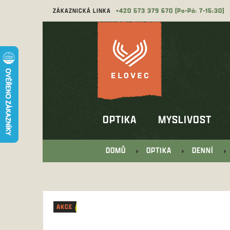
Přejít
ZÁKAZNICKÁ LINKA
573 379 670
na
obsah
OPTIKA
MYSLIVOST
DOMŮ
OPTIKA
DENNÍ
AKCE
AKCE