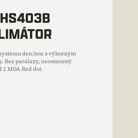
 HS403B
LIMÁTOR
v systému den/noc s výborným
. Bez paralaxy, neomezený
d 2 MOA Red dot.