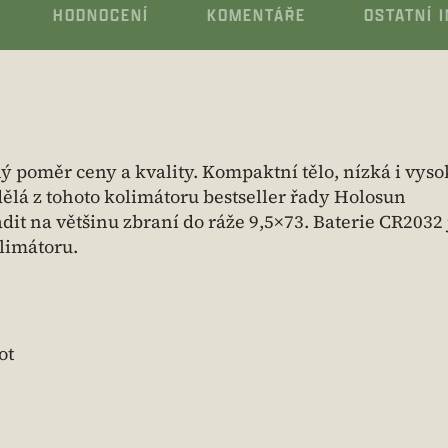
HODNOCENÍ
KOMENTÁŘE
OSTATNÍ 
 poměr ceny a kvality. Kompaktní tělo, nízká i vyso
ělá z tohoto kolimátoru bestseller řady Holosun
it na většinu zbraní do ráže 9,5×73. Baterie CR2032 
olimátoru.
ot