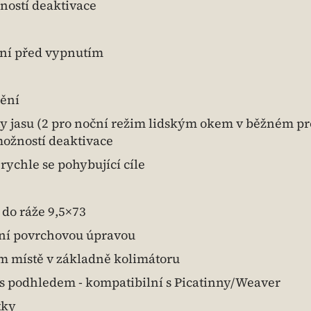
ností deaktivace
ení před vypnutím
dění
ty jasu (2 pro noční režim lidským okem v běžném pr
 možností deaktivace
 rychle se pohybující cíle
do ráže 9,5×73
itní povrchovou úpravou
m místě v základně kolimátoru
s podhledem - kompatibilní s Picatinny/Weaver
tky