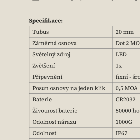
Specifikace:
Tubus
20 mm
Záměrná osnova
Dot 2 MO
Světelný zdroj
LED
Zvětšení
1x
Připevnění
fixní - š
Posun osnovy na jeden klik
0,5 MOA
Baterie
CR2032
Životnost baterie
50000 ho
Odolnost nárazu
1000G
Odolnost
IP67