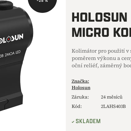
–25 %
hodnocení
produktu
HOLOSUN
je
0,0
MICRO KO
z
5
hvězdiček.
Kolimátor pro použití 
poměrem výkonu a ceny
oční reliéf, záměrný bo
Značka:
Holosun
Záruka
:
24 měsíců
Kód:
2LAHS403B
SKLADEM