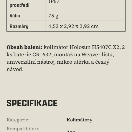
IP67
prostředí
75 g
Váha
4,52 x 2,92 x 2,92 cm
Rozměry
Obsah balení:
kolimátor Holosun HS407C X2, 2
ks baterie CR1632, montáž na Weaver lištu,
univerzální nástroj, mikro utěrka a český
návod.
SPECIFIKACE
Kategorie
:
Kolimátory
Kompatibilní s