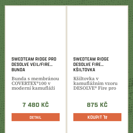
SWEDTEAM RIDGE PRO
SWEDTEAM RIDGE
DESOLVE VEIL/FIRE
DESOLVE FIRE
BUNDA
KŠILTOVKA
Bunda s membránou
Kšiltovka v
COVERTEX®100 v
kamuflážním vzoru
moderní kamufláži
DESOLVE® Fire pro
DESOLVE® Veil/Fire
maximální
bezpečnost při lovu.
7 480 KČ
875 KČ
KOUPIT
DETAIL