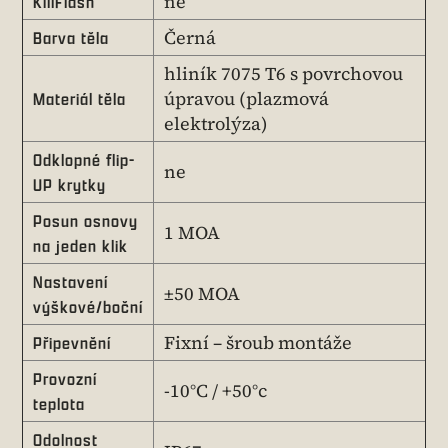
ne
KillFlash
Černá
Barva těla
hliník 7075 T6 s povrchovou
úpravou (plazmová
Materiál těla
elektrolýza)
Odklopné flip-
ne
UP krytky
Posun osnovy
1 MOA
na jeden klik
Nastavení
±50 MOA
výškové/boční
Fixní – šroub montáže
Připevnění
Provozní
-10°C / +50°c
teplota
Odolnost