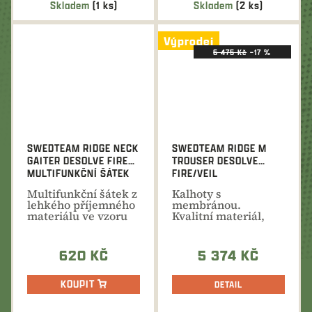
Skladem
(1 ks)
Skladem
(2 ks)
Výprodej
6 475 Kč
–17 %
SWEDTEAM RIDGE NECK
SWEDTEAM RIDGE M
GAITER DESOLVE FIRE
TROUSER DESOLVE
MULTIFUNKČNÍ ŠÁTEK
FIRE/VEIL
Multifunkční šátek z
Kalhoty s
lehkého příjemného
membránou.
materiálu ve vzoru
Kvalitní materiál,
Desolve®Fire.
skvělý střih,
množství kapes -...
620 KČ
5 374 KČ
KOUPIT
DETAIL