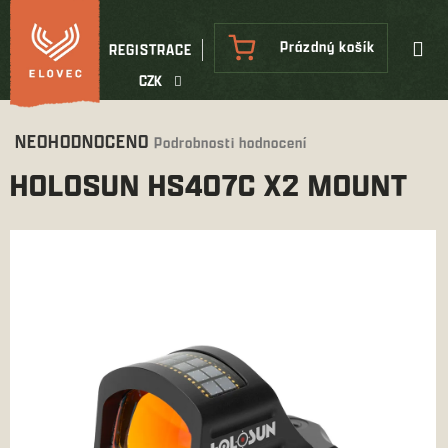
Přejít
na
NÁKUPNÍ
Prázdný košík
REGISTRACE
obsah
KOŠÍK
CZK
Průměrné
NEOHODNOCENO
Podrobnosti hodnocení
hodnocení
HOLOSUN HS407C X2 MOUNT
produktu
je
0,0
z
5
hvězdiček.