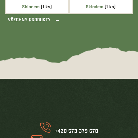
Skladem
(1 ks)
Skladem
(1 ks)
VŠECHNY PRODUKTY
Z
á
p
a
t
í
+420 573 379 670