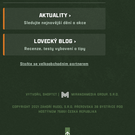
AKTUALITY ›
Sledujte nejnovější dění a akce
LOVECKÝ BLOG ›
Recenze, testy vybavení a tipy
Staňte se velkoobchodním partnerem
VYTVOŘIL SHOPTET
|
MIRANDAMEDIA GROUP, S.R.O.
COPYRIGHT 2021 ZÁHOŘÍ RUDEL S.R.O. PŘEROVSKÁ 38 BYSTŘICE POD
HOSTÝNEM 76861 ČESKÁ REPUBLIKA