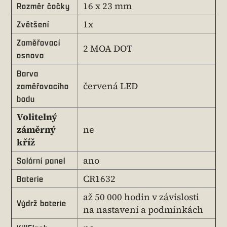
16 x 23 mm
Rozměr čočky
1x
Zvětšení
Zaměřovací
2 MOA DOT
osnova
Barva
červená LED
zaměřovacího
bodu
Volitelný
záměrný
ne
kříž
ano
Solární panel
CR1632
Baterie
až 50 000 hodin v závislosti
Výdrž baterie
na nastavení a podmínkách