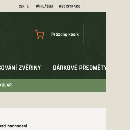
CZK
PŘIHLÁŠENÍ
REGISTRACE
NÁKUPNÍ
Prázdný košík
KOŠÍK
OVÁNÍ ZVĚŘINY
DÁRKOVÉ PŘEDMĚTY
OUT
OKULÁR
sti hodnocení