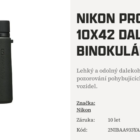
hodnocení
produktu
NIKON PR
je
0,0
10X42 DA
z
5
hvězdiček.
BINOKULÁ
Lehký a odolný dalekohl
pozorování pohybujících
vozidel.
Značka:
Nikon
Záruka
:
10 let
Kód:
2NIBAA933YA