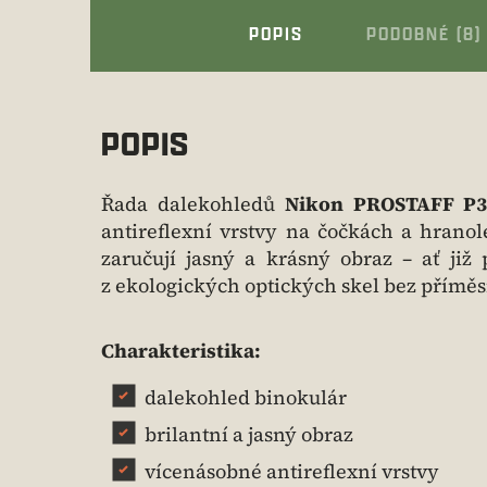
POPIS
PODOBNÉ (8)
POPIS
Řada dalekohledů
Nikon PROSTAFF P
antireflexní vrstvy na čočkách a hranol
zaručují jasný a krásný obraz – ať již
z ekologických optických skel bez příměsi
Charakteristika:
dalekohled binokulár
brilantní a jasný obraz
vícenásobné antireflexní vrstvy