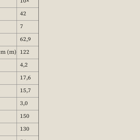
10×
42
7
62,9
 m (m)
122
4,2
17,6
)
15,7
3,0
150
130