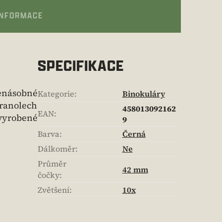
INFORMACE
SPECIFIKACE
enásobné
Kategorie
:
Binokuláry
hranolech
458013092162
EAN
:
 vyrobené
9
Barva
:
Černá
Dálkoměr
:
Ne
Průměr
42 mm
čočky
:
Zvětšení
:
10x