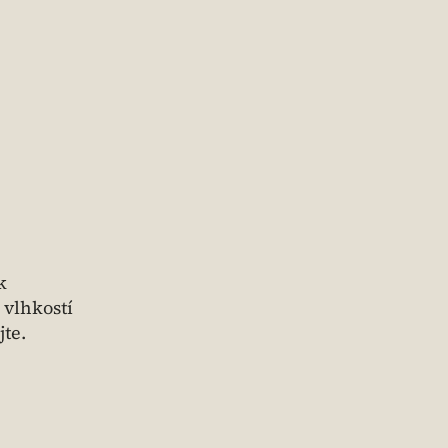
k
 vlhkostí
te.