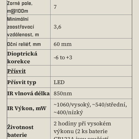
Zorné pole,
7
m@100m
Minimální
3,6
zaostřovací
vzdálenost, m
60 mm
Oční reliéf, mm
Dioptrická
-6 to +3
korekce
Přísvit
Přísvit typ
LED
IR vlnová délka
850nm
~1060/vysoký, ~540/střední,
IR Výkon, mW
~400/nízký
2 hodiny při vysokém
Životnost
výkonu (2 ks baterie
baterie
CR123A jsou součástí