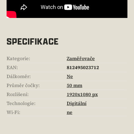
SPECIFIKACE
Kategorie
:
Zaměřovače
EAN
:
812495023712
Dálkoměr
:
Ne
Průměr čočky
:
50 mm
Rozlišení
:
1920x1080 px
Technologie
:
Digitální
Wi-Fi
:
ne