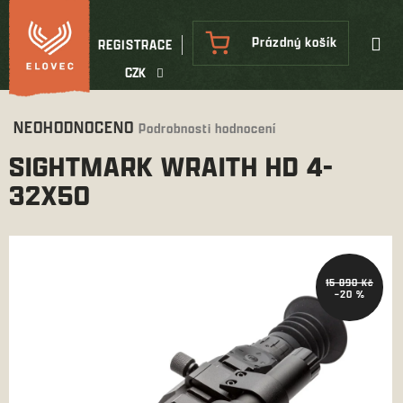
Přejít
na
NÁKUPNÍ
Prázdný košík
REGISTRACE
obsah
KOŠÍK
CZK
Průměrné
NEOHODNOCENO
Podrobnosti hodnocení
hodnocení
SIGHTMARK WRAITH HD 4-
produktu
je
32X50
0,0
z
5
hvězdiček.
15 890 Kč
–20 %