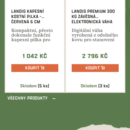
LANDIG KAPESNÍ
LANDIG PREMIUM 300
KOSTNÍ PILKA -
KG ZÁVĚSNÁ
ČERVENÁ 6 CM
ELEKTRONICKÁ VÁHA
Kompaktní, přesto
Digitální váha
dokonale funkční
vyrobená z odolného
kapesní pilka pro
kovu pro stanovení
přerušení zámku
hmotnosti až do 300
nebo...
kg.
1 042 KČ
2 796 KČ
KOUPIT
KOUPIT
Skladem
(5 ks)
Skladem
(3 ks)
VŠECHNY PRODUKTY