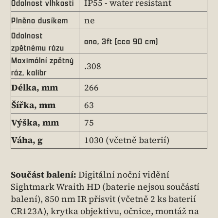
IP55 - water resistant
Odolnost vlhkosti
ne
Plněno dusíkem
Odolnost
ano, 3ft (cca 90 cm)
zpětnému rázu
Maximální zpětný
.308
ráz, kalibr
Délka, mm
266
Šířka, mm
63
Výška, mm
75
Váha, g
1030 (včetně baterií)
Součást balení:
Digitální noční vidění
Sightmark Wraith HD (baterie nejsou součástí
balení), 850 nm IR přísvit (včetně 2 ks baterií
CR123A), krytka objektivu, očnice, montáž na