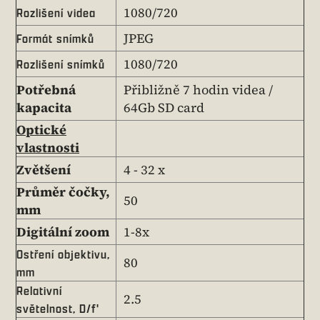
1080/720
Rozlišení videa
JPEG
Formát snímků
1080/720
Rozlišení snímků
Potřebná
Přibližně 7 hodin videa /
kapacita
64Gb SD card
Optické
vlastnosti
Zvětšení
4 - 32 x
Průměr čočky,
50
mm
Digitální zoom
1-8x
Ostření objektivu,
80
mm
Relativní
2.5
světelnost, D/f'