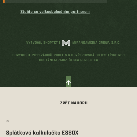
Staňte se velkoobchodním partnerem
VYTVOŘIL SHOPTET
|
MIRANDAMEDIA GROUP, S.R.O.
COPYRIGHT 2021 ZÁHOŘÍ RUDEL S.R.O. PŘEROVSKÁ 38 BYSTŘICE POD
HOSTÝNEM 76861 ČESKÁ REPUBLIKA
×
Splátková kalkulačka ESSOX