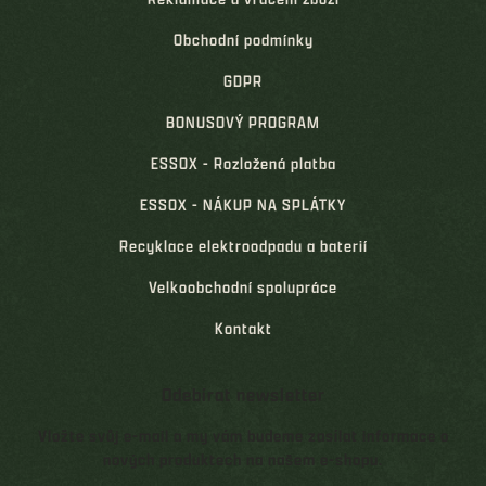
Obchodní podmínky
GDPR
BONUSOVÝ PROGRAM
ESSOX - Rozložená platba
ESSOX - NÁKUP NA SPLÁTKY
Recyklace elektroodpadu a baterií
Velkoobchodní spolupráce
Kontakt
Odebírat newsletter
Vložte svůj e-mail a my vám budeme zasílat informace o
nových produktech na našem e-shopu.