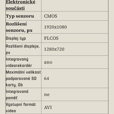
Elektronické
součásti
Typ senzoru
CMOS
Rozlišení
1920x1080
senzoru, px
FLCOS
Displej typ
Rozlišení displeje,
1280x720
px
Integrovaný
ano
videorekordér
Maximální velikost
64
podporované SD
karty, Gb
Integrovaná
ne
paměť
Výstupní formát
AVI
videa