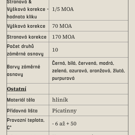
Stranová &
1/5 MOA
Výšková korekce -
hodnota kliku
70 MOA
Výšková korekce
170 MOA
Stranová korekce
Počet druhů
10
záměrné osnovy
Černá, bílá, červená, modrá,
Barvy záměrné
zelená, azurová, oranžová, žlutá,
osnovy
purpurová
Ostatní
hliník
Materiál těla
Picatinny
Přídavná lišta
Provozní teplota,
- 6 až + 50
C°