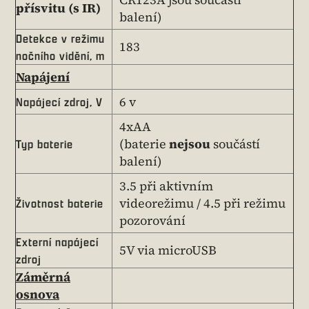
přísvitu (s IR)
balení)
Detekce v režimu
183
nočního vidění, m
Napájení
6 v
Napájecí zdroj, V
4xAA
(baterie
nejsou
součástí
Typ baterie
balení)
3.5 při aktivním
videorežimu / 4.5 při režimu
Životnost baterie
pozorování
Externí napájecí
5V via microUSB
zdroj
Záměrná
osnova