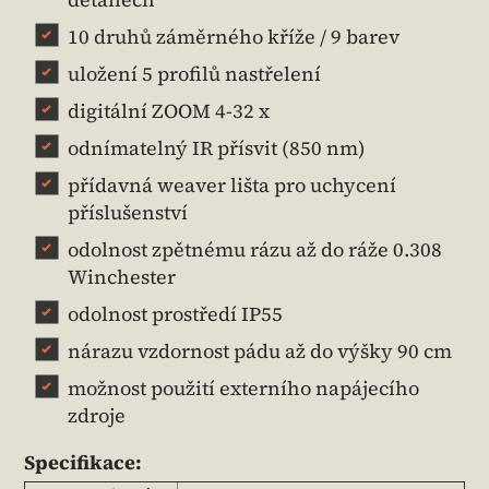
10 druhů záměrného kříže / 9 barev
uložení 5 profilů nastřelení
digitální ZOOM 4-32 x
odnímatelný IR přísvit (850 nm)
přídavná weaver lišta pro uchycení
příslušenství
odolnost zpětnému rázu až do ráže 0.308
Winchester
odolnost prostředí IP55
nárazu vzdornost pádu až do výšky 90 cm
možnost použití externího napájecího
zdroje
Specifikace: