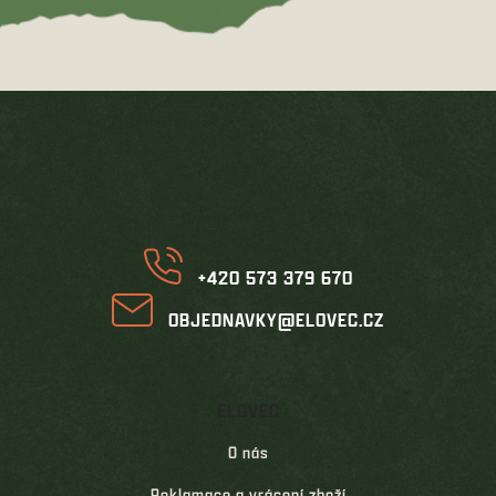
Z
á
p
a
t
í
+420 573 379 670
OBJEDNAVKY@ELOVEC.CZ
ELOVEC
O nás
Reklamace a vrácení zboží