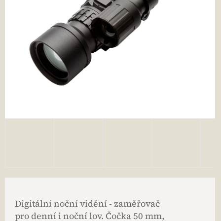
Digitální noční vidění - zaměřovač
pro denní i noční lov. Čočka 50 mm,