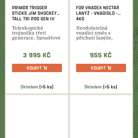
PRIMOS TRIGGER
FOR VNADEX NECTAR
STICKS JIM SHOCKEY
LANÝŽ - VNADIDLO -
TALL TRI POD GEN III
4KG
TELESKOPICKÁ
Teleskopická
Neodolatelná
TROJNOŽKA
trojnožka třetí
vnadící směs s
generace. Spoušťové
příchutí lanýže,
ovládání, tichý
která se používá se
chod,...
za účelem...
3 995 KČ
955 KČ
KOUPIT
KOUPIT
Skladem
(>5 ks)
Skladem
(>5 ks)