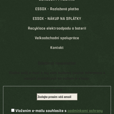
ESSOX - Rozložená platba
ESSOX - NÁKUP NA SPLÁTKY
Recyklace elektroodpadu a baterií
Velkoobchodní spolupráce
Kontakt
Odebírat newsletter
Vložte svůj e-mail a my vám budeme zasílat informace o
nových produktech na našem e-shopu.
E-mail
Vložením e-mailu souhlasíte s
podmínkami ochrany