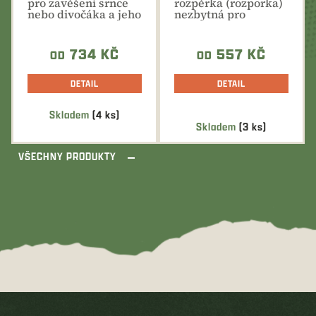
pro zavěšení srnce
rozpěrka (rozporka)
nebo divočáka a jeho
nezbytná pro
snadné zpracování.
zafixování hrudníku
nebo jako...
734 KČ
557 KČ
OD
OD
DETAIL
DETAIL
Skladem
(4 ks)
Průměrné
Skladem
(3 ks)
hodnocení
produktu
VŠECHNY PRODUKTY
je
5,0
z
5
hvězdiček.
Z
á