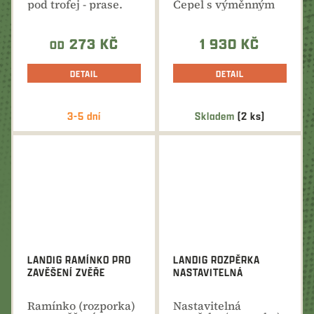
pod trofej - prase.
Čepel s výměnným
Plechové krytí
ostřím a párákem s
stříbrné,...
masívní...
273 KČ
1 930 KČ
OD
DETAIL
DETAIL
3-5 dní
Skladem
(2 ks)
LANDIG RAMÍNKO PRO
LANDIG ROZPĚRKA
ZAVĚŠENÍ ZVĚŘE
NASTAVITELNÁ
Ramínko (rozporka)
Nastavitelná