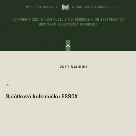
VYTVOŘIL SHOPTET
|
MIRANDAMEDIA GROUP, S.R.O.
COPYRIGHT 2021 ZÁHOŘÍ RUDEL S.R.O. PŘEROVSKÁ 38 BYSTŘICE POD
HOSTÝNEM 76861 ČESKÁ REPUBLIKA
×
Splátková kalkulačka ESSOX