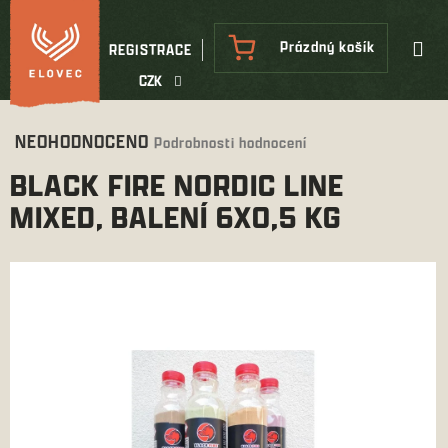
Přejít
na
NÁKUPNÍ
Prázdný košík
REGISTRACE
obsah
KOŠÍK
CZK
Průměrné
NEOHODNOCENO
Podrobnosti hodnocení
hodnocení
BLACK FIRE NORDIC LINE
produktu
je
MIXED, BALENÍ 6X0,5 KG
0,0
z
5
hvězdiček.