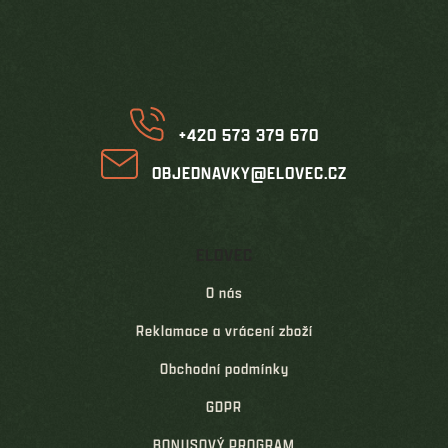
p
a
t
í
+420 573 379 670
OBJEDNAVKY@ELOVEC.CZ
ELOVEC
O nás
Reklamace a vrácení zboží
Obchodní podmínky
GDPR
BONUSOVÝ PROGRAM