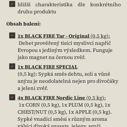
bližší charakteristika dle konkrétního
druhu produktu
Obsah balení:
1x BLACK FIRE Tar -
Original
(0,5 kg):
Dehet prověřený tisíci myslivci napříč
Evropou s jediným výsledkem. Funguje
jako magnet na černou zvěř.
1x BLACK FIRE SPECIAL
(0,5 kg): Sypká směs dehtu, soli a vůně
anýzu je neodolatelná nejen pro divočáky
a jelení zvěř.
4x BLACK FIRE Nordic Line
(0,5 kg):
1x CORN (0,5 kg), 1x PLUM (0,5 kg), 1x
CHEST/NUT (0,5 kg), 1x APPLE (0,5 kg).
Sypké vnadící směsi s různým aroma
vábící divoká prasata, jeleny, srnčí