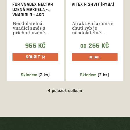
FOR VNADEX NECTAR
VITEX FISHVIT (RYBA)
UZENÁ MAKRELA -
VNADIDLO - 4KG
Neodolatelná
Atraktivní aroma s
vnadící směs s
chutí ryb je
příchutí uzené
neodolatelné
makrely, která se
vnadidlo pro černou
používá se za...
zvěř, kterou...
955 KČ
265 KČ
OD
KOUPIT
DETAIL
Skladem
(3 ks)
Skladem
(2 ks)
4
položek celkem
O
v
l
á
d
Z
a
á
c