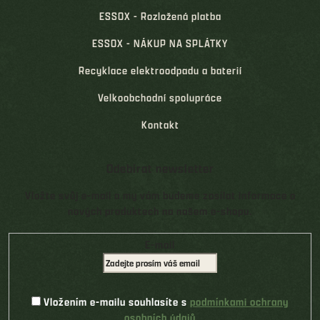
ESSOX - Rozložená platba
ESSOX - NÁKUP NA SPLÁTKY
Recyklace elektroodpadu a baterií
Velkoobchodní spolupráce
Kontakt
Odebírat newsletter
Vložte svůj e-mail a my vám budeme zasílat informace o
nových produktech na našem e-shopu.
E-mail
Vložením e-mailu souhlasíte s
podmínkami ochrany
osobních údajů