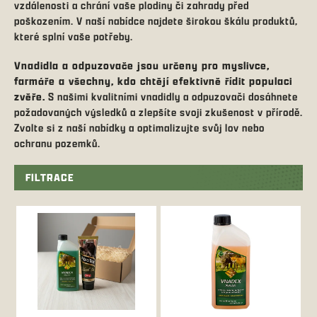
vzdálenosti a chrání vaše plodiny či zahrady před
poškozením. V naší nabídce najdete širokou škálu produktů,
které splní vaše potřeby.
Vnadidla a odpuzovače jsou určeny pro myslivce,
farmáře a všechny, kdo chtějí efektivně řídit populaci
zvěře.
S našimi kvalitními vnadidly a odpuzovači dosáhnete
požadovaných výsledků a zlepšíte svoji zkušenost v přírodě.
Zvolte si z naší nabídky a optimalizujte svůj lov nebo
ochranu pozemků.
FILTRACE
V
ý
p
i
s
p
r
o