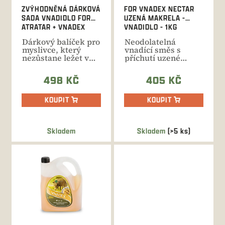
d
ZVÝHODNĚNÁ DÁRKOVÁ
FOR VNADEX NECTAR
u
SADA VNADIDLO FOR
UZENÁ MAKRELA -
k
ATRATAR + VNADEX
VNADIDLO - 1KG
t
Dárkový balíček pro
Neodolatelná
ů
myslivce, který
vnadící směs s
nezůstane ležet v
příchutí uzené
šuplíku. Dárkový
makrely, která se
set...
používá se za...
498 KČ
405 KČ
KOUPIT
KOUPIT
Skladem
Skladem
(>5 ks)