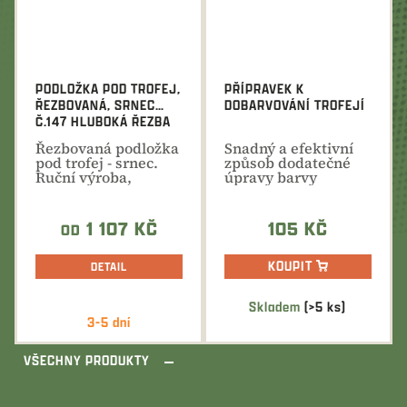
PODLOŽKA POD TROFEJ,
PŘÍPRAVEK K
ŘEZBOVANÁ, SRNEC
DOBARVOVÁNÍ TROFEJÍ
Č.147 HLUBOKÁ ŘEZBA
Řezbovaná podložka
Snadný a efektivní
pod trofej - srnec.
způsob dodatečné
Ruční výroba,
úpravy barvy
celková výška 35
trofeje.
cm....
1 107 KČ
105 KČ
OD
KOUPIT
DETAIL
Skladem
(>5 ks)
Průměrné
3-5 dní
hodnocení
produktu
VŠECHNY PRODUKTY
je
5,0