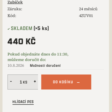
Zubíček
Záruka
:
24 měsíců
Kód:
4ZUV01
SKLADEM
(>5 ks)
440 KČ
10.8.2026
Možnosti doručení
DO KOŠÍKU
HLÍDACÍ PES