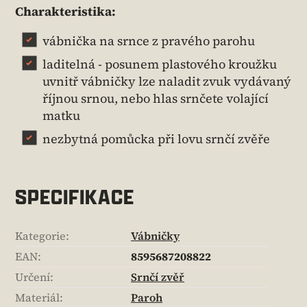
Charakteristika:
vábnička na srnce z pravého parohu
laditelná - posunem plastového kroužku
uvnitř vábničky lze naladit zvuk vydávaný
říjnou srnou, nebo hlas srnčete volající
matku
nezbytná pomůcka při lovu srnčí zvěře
SPECIFIKACE
Kategorie
:
Vábničky
EAN
:
8595687208822
Určení
:
Srnčí zvěř
Materiál
:
Paroh