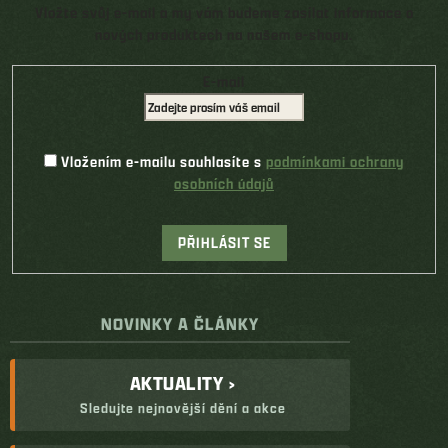
Vložte svůj e-mail a my vám budeme zasílat informace o
nových produktech na našem e-shopu.
E-mail
Vložením e-mailu souhlasíte s
podmínkami ochrany
osobních údajů
PŘIHLÁSIT SE
NOVINKY A ČLÁNKY
AKTUALITY ›
Sledujte nejnovější dění a akce