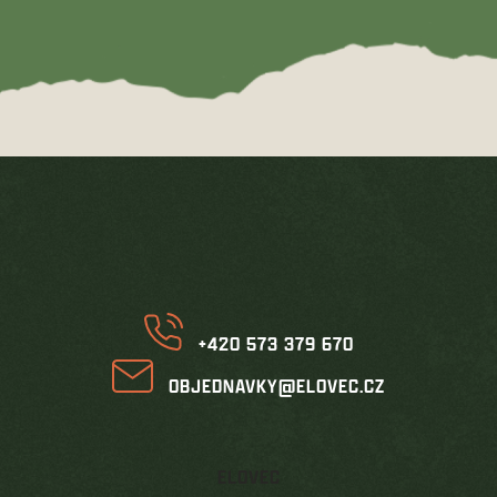
z
5
hvězdiček.
Z
á
p
a
t
í
+420 573 379 670
OBJEDNAVKY@ELOVEC.CZ
ELOVEC