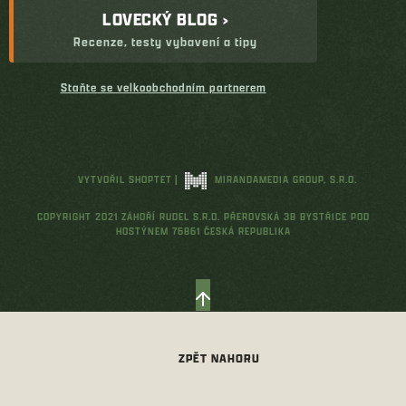
LOVECKÝ BLOG ›
Recenze, testy vybavení a tipy
Staňte se velkoobchodním partnerem
VYTVOŘIL SHOPTET
|
MIRANDAMEDIA GROUP, S.R.O.
COPYRIGHT 2021 ZÁHOŘÍ RUDEL S.R.O. PŘEROVSKÁ 38 BYSTŘICE POD
HOSTÝNEM 76861 ČESKÁ REPUBLIKA