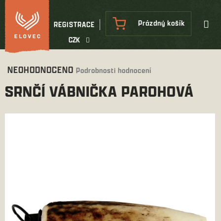
Přejít
na
NÁKUPNÍ
Prázdný košík
REGISTRACE
obsah
KOŠÍK
CZK
Průměrné
NEOHODNOCENO
Podrobnosti hodnocení
hodnocení
SRNČÍ VÁBNIČKA PAROHOVÁ
produktu
je
0,0
z
5
hvězdiček.