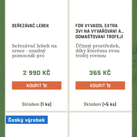
SEŘEZÁVAČ LEBEK
FOR VYVASOL EXTRA
3V1 NA VYVAŘOVÁNÍ A
ODMAŠŤOVÁNÍ TROFEJÍ
Seřezávač lebek na
Účinný prostředek,
srnce - snadný
díky kterému svou
pomocník pro
trofej rovnou
úpravu trofeje.
připravíte k
zavěšení na...
2 990 KČ
365 KČ
KOUPIT
KOUPIT
Skladem
(1 ks)
Skladem
(>5 ks)
Český výrobek