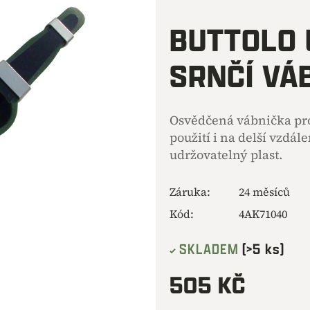
hodnocení
produktu
BUTTOLO 
je
0,0
SRNČÍ VÁ
z
5
hvězdiček.
Osvědčená vábnička pro
použití i na delší vzdál
udržovatelný plast.
Záruka
:
24 měsíců
Kód:
4AK71040
SKLADEM
(>5 ks)
505 KČ