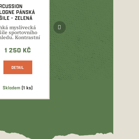
RCUSSION
LOGNE PÁNSKÁ
ŠILE - ZELENÁ
Další
hká myslivecká
produkt
šile sportovního
hledu. Kontrastní
evnění ramenní...
1 250 KČ
DETAIL
Skladem
(1 ks)