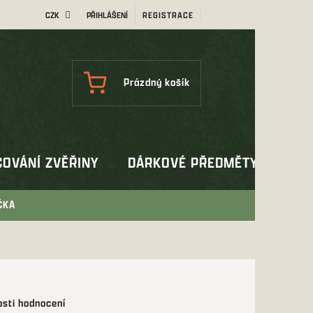
CZK
PŘIHLÁŠENÍ
REGISTRACE
NÁKUPNÍ
Prázdný košík
KOŠÍK
OVÁNÍ ZVĚŘINY
DÁRKOVÉ PŘEDMĚTY
OUT
ČKA
sti hodnocení