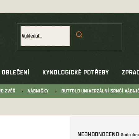
OBLEČENÍ
KYNOLOGICKÉ POTŘEBY
ZPRAC
RO ZVĚŘ
VÁBNIČKY
BUTTOLO UNIVERZÁLNÍ SRNČÍ VÁBNI
Průměrné
NEOHODNOCENO
Podrobno