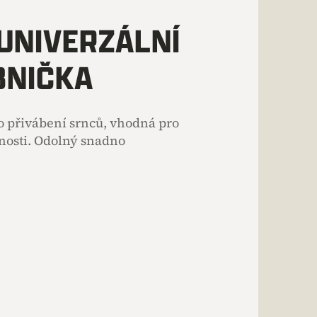
UNIVERZÁLNÍ
BNIČKA
 přivábení srnců, vhodná pro
enosti. Odolný snadno