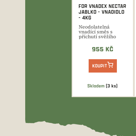
FOR VNADEX NECTAR
JABLKO - VNADIDLO
- 4KG
Neodolatelná
vnadící směs s
příchutí svěžího
jablka, která se
používá se za...
955 KČ
KOUPIT
Skladem
(3 ks)