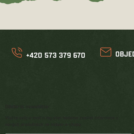
OBJE
+420 573 379 670
Odebírat newsletter
Vložte svůj e-mail a my vám budeme zasílat informace o
nových produktech na našem e-shopu.