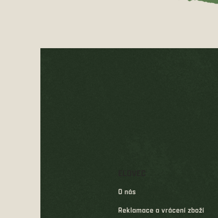
Z
á
p
a
t
í
ELOVEC
O nás
Reklamace a vrácení zboží