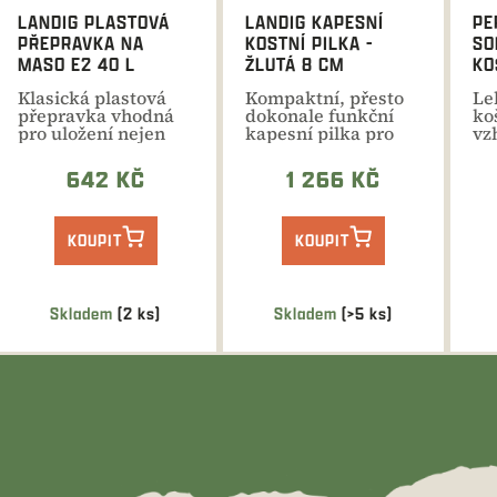
LANDIG PLASTOVÁ
LANDIG KAPESNÍ
PE
PŘEPRAVKA NA
KOSTNÍ PILKA -
SO
MASO E2 40 L
ŽLUTÁ 8 CM
KO
Klasická plastová
Kompaktní, přesto
Le
přepravka vhodná
dokonale funkční
ko
pro uložení nejen
kapesní pilka pro
vz
masa do
přerušení zámku
zp
chladících...
nebo...
642 KČ
1 266 KČ
KOUPIT
KOUPIT
Skladem
(2 ks)
Skladem
(>5 ks)