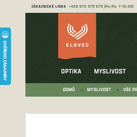
Přejít
ZÁKAZNICKÁ LINKA
573 379 670
na
obsah
OPTIKA
MYSLIVOST
DOMŮ
MYSLIVOST
VŠE P