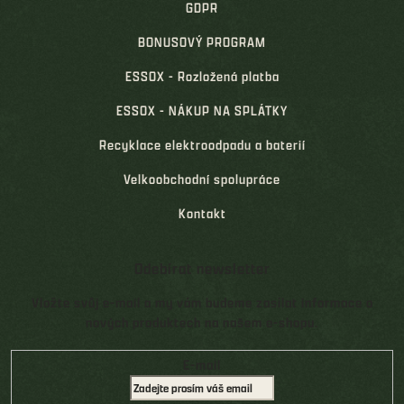
GDPR
BONUSOVÝ PROGRAM
ESSOX - Rozložená platba
ESSOX - NÁKUP NA SPLÁTKY
Recyklace elektroodpadu a baterií
Velkoobchodní spolupráce
Kontakt
Odebírat newsletter
Vložte svůj e-mail a my vám budeme zasílat informace o
nových produktech na našem e-shopu.
E-mail