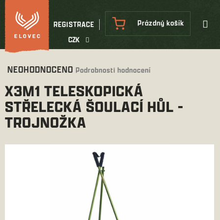
Přejít
na
NÁKUPNÍ
Prázdný košík
REGISTRACE
obsah
KOŠÍK
CZK
Průměrné
NEOHODNOCENO
Podrobnosti hodnocení
hodnocení
X3M1 TELESKOPICKÁ
produktu
je
STŘELECKÁ ŠOULACÍ HŮL -
0,0
TROJNOŽKA
z
5
hvězdiček.