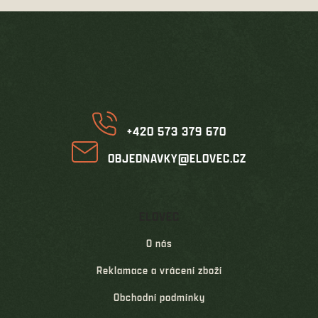
Z
á
p
a
t
í
+420 573 379 670
OBJEDNAVKY@ELOVEC.CZ
ELOVEC
O nás
Reklamace a vrácení zboží
Obchodní podmínky