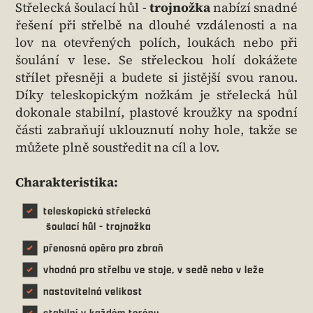
Střelecká šoulací hůl -
trojnožka
nabízí snadné
řešení při střelbě na dlouhé vzdálenosti a na
lov na otevřených polích, loukách nebo při
šoulání v lese. Se střeleckou holí dokážete
střílet přesněji a budete si jistější svou ranou.
Díky teleskopickým nožkám je střelecká hůl
dokonale stabilní, plastové kroužky na spodní
části zabraňují uklouznutí nohy hole, takže se
můžete plně soustředit na cíl a lov.
Charakteristika:
teleskopická střelecká
šoulací hůl - trojnožka
přenosná opěra pro zbraň
vhodná pro střelbu ve stoje, v sedě nebo v leže
nastavitelná velikost
stabilní v každém terénu