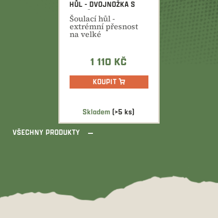
HŮL - DVOJNOŽKA S
PODPĚROU
Šoulací hůl -
extrémní přesnost
na velké
vzdálenosti.
1 110 KČ
KOUPIT
Skladem
(>5 ks)
VŠECHNY PRODUKTY