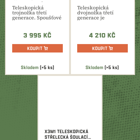
TELESKOPICKÁ
SHOCKEY TALL BI POD
Teleskopická
Teleskopická
TROJNOŽKA
GEN III
trojnožka třetí
dvojnožka třetí
generace. Spoušťové
generace je
ovládání, tichý
dokonalou oporou
chod,...
zbraně při střelbě...
3 995 KČ
4 210 KČ
KOUPIT
KOUPIT
Skladem
(>5 ks)
Skladem
(>5 ks)
X3M1 TELESKOPICKÁ
STŘELECKÁ ŠOULACÍ