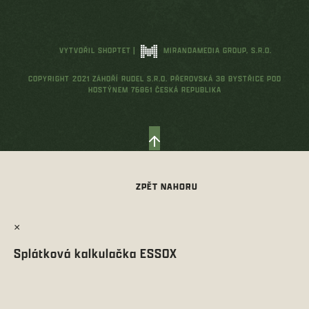
VYTVOŘIL SHOPTET
|
MIRANDAMEDIA GROUP, S.R.O.
COPYRIGHT 2021 ZÁHOŘÍ RUDEL S.R.O. PŘEROVSKÁ 38 BYSTŘICE POD
HOSTÝNEM 76861 ČESKÁ REPUBLIKA
×
Splátková kalkulačka ESSOX