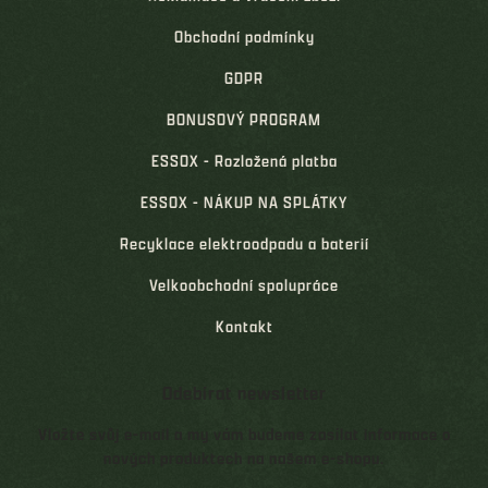
Obchodní podmínky
GDPR
BONUSOVÝ PROGRAM
ESSOX - Rozložená platba
ESSOX - NÁKUP NA SPLÁTKY
Recyklace elektroodpadu a baterií
Velkoobchodní spolupráce
Kontakt
Odebírat newsletter
Vložte svůj e-mail a my vám budeme zasílat informace o
nových produktech na našem e-shopu.