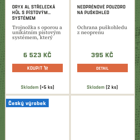
ORYX AL STŘELECKÁ
NEOPRÉNOVÉ POUZDRO
HŮL S PÍSTOVÝM
NA PUŠKOHLED
SYSTÉMEM
Trojnožka s oporou a
Ochrana puškohledu
unikátním pístovým
z neoprenu
systémem, který
umožňuje plynulý...
6 523 KČ
395 KČ
KOUPIT
DETAIL
Skladem
(>5 ks)
Skladem
(2 ks)
Český výrobek