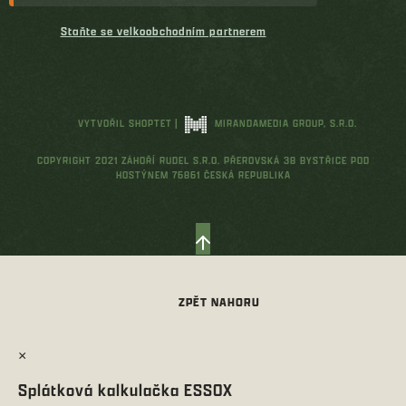
Staňte se velkoobchodním partnerem
VYTVOŘIL SHOPTET
|
MIRANDAMEDIA GROUP, S.R.O.
COPYRIGHT 2021 ZÁHOŘÍ RUDEL S.R.O. PŘEROVSKÁ 38 BYSTŘICE POD
HOSTÝNEM 76861 ČESKÁ REPUBLIKA
×
Splátková kalkulačka ESSOX