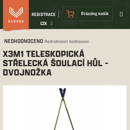
Přejít
na
NÁKUPNÍ
Prázdný košík
REGISTRACE
obsah
KOŠÍK
CZK
Průměrné
NEOHODNOCENO
Podrobnosti hodnocení
hodnocení
X3M1 TELESKOPICKÁ
produktu
je
STŘELECKÁ ŠOULACÍ HŮL -
0,0
DVOJNOŽKA
z
5
hvězdiček.