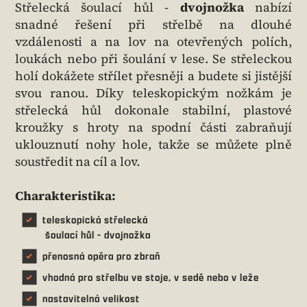
Střelecká šoulací hůl -
dvojnožka
nabízí
snadné řešení při střelbě na dlouhé
vzdálenosti a na lov na otevřených polích,
loukách nebo při šoulání v lese. Se střeleckou
holí dokážete střílet přesněji a budete si jistější
svou ranou. Díky teleskopickým nožkám je
střelecká hůl dokonale stabilní, plastové
kroužky s hroty na spodní části zabraňují
uklouznutí nohy hole, takže se můžete plně
soustředit na cíl a lov.
Charakteristika:
teleskopická střelecká
šoulací hůl - dvojnožka
přenosná opěra pro zbraň
vhodná pro střelbu ve stoje, v sedě nebo v leže
nastavitelná velikost