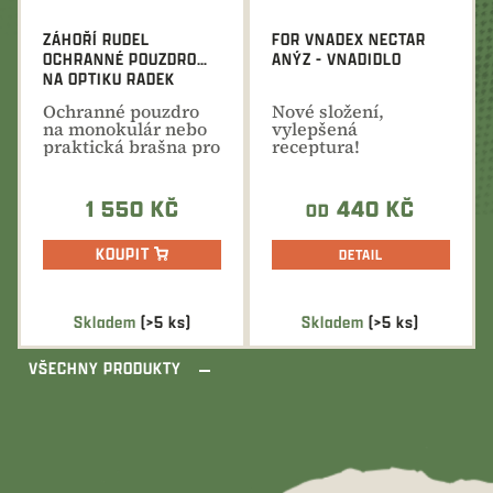
ZÁHOŘÍ RUDEL
FOR VNADEX NECTAR
OCHRANNÉ POUZDRO
ANÝZ - VNADIDLO
NA OPTIKU RADEK
Ochranné pouzdro
Nové složení,
na monokulár nebo
vylepšená
praktická brašna pro
receptura!
přenos potřeb na...
Neodolatelná
vnadící směs s
příchutí...
1 550 KČ
440 KČ
OD
KOUPIT
DETAIL
Skladem
(>5 ks)
Skladem
(>5 ks)
VŠECHNY PRODUKTY