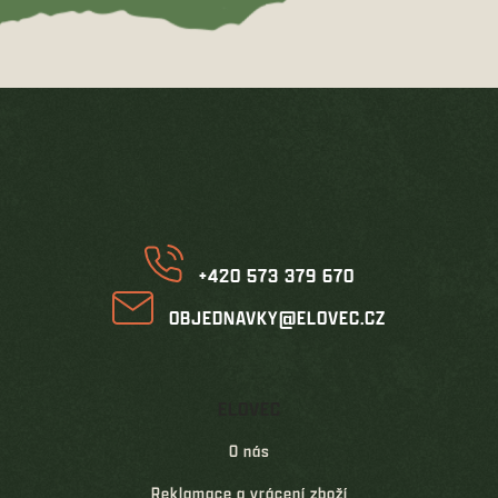
Z
á
p
a
t
í
+420 573 379 670
OBJEDNAVKY@ELOVEC.CZ
ELOVEC
O nás
Reklamace a vrácení zboží