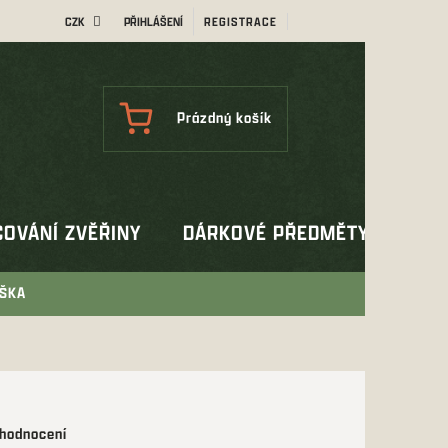
CZK
PŘIHLÁŠENÍ
REGISTRACE
NÁKUPNÍ
Prázdný košík
KOŠÍK
OVÁNÍ ZVĚŘINY
DÁRKOVÉ PŘEDMĚTY
OUT
AŠKA
 hodnocení