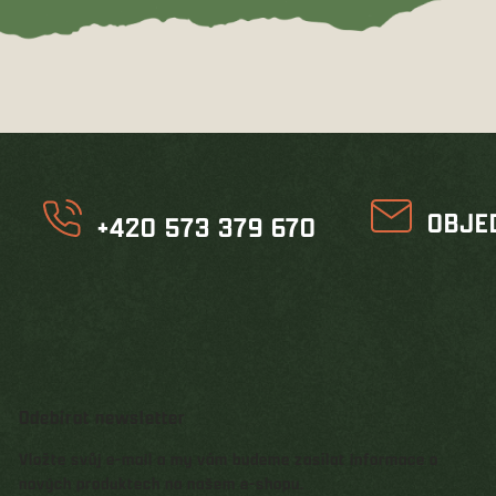
OBJE
+420 573 379 670
Odebírat newsletter
Vložte svůj e-mail a my vám budeme zasílat informace o
nových produktech na našem e-shopu.