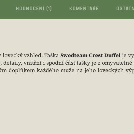
HODNOCENÍ (1)
KOMENTÁŘE
OSTAT
ý lovecký vzhled. Taška
Swedteam Crest Duffel
je v
detaily, vnitřní i spodní část tašky je z omyvatelné
ným doplňkem každého muže na jeho loveckých výp