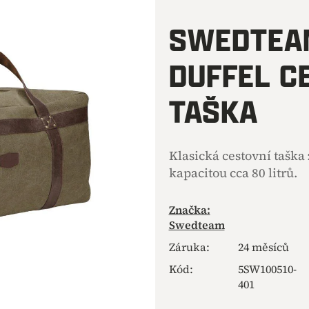
hodnocení
produktu
SWEDTEA
je
5,0
DUFFEL C
z
5
hvězdiček.
TAŠKA
Klasická cestovní taška
kapacitou cca 80 litrů.
Značka:
Swedteam
Záruka
:
24 měsíců
Kód:
5SW100510-
401