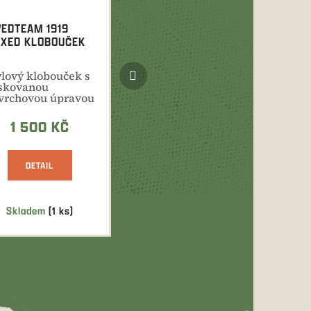
EDTEAM 1919
XED KLOBOUČEK
Další
ylový klobouček s
produkt
skovanou
vrchovou úpravou
odný pro lov i
é...
1 500 KČ
DETAIL
Skladem
(1 ks)