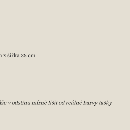
 x šířka 35 cm
e v odstínu mírně lišit od reálné barvy tašky