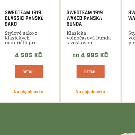
SWEDTEAM 1919
SWEDTEAM 1919
SW
CLASSIC PÁNSKÉ
WAXED PÁNSKÁ
WA
SAKO
BUNDA
Stylové sako z
Klasická
St
klasických
volnočasová bunda
vo
materiálů pro
s voskovou
po
dokonalý lovecký
povrchovou úpravou
vh
vzhled. Excelentní...
pro
jin
4 585 KČ
4 995 KČ
OD
jarně/podzimní...
DETAIL
DETAIL
Na objednávku
Na objednávku