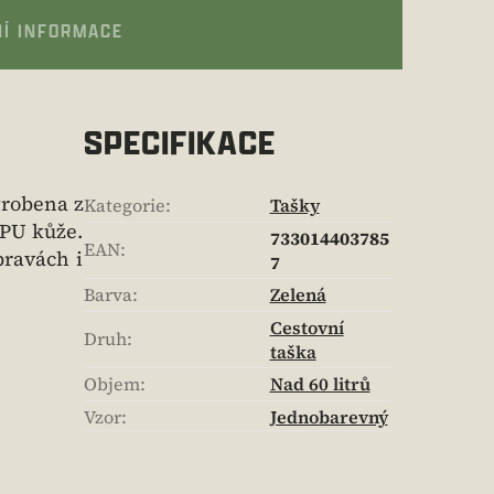
NÍ INFORMACE
SPECIFIKACE
yrobena z
Kategorie
:
Tašky
 PU kůže.
733014403785
EAN
:
ravách i
7
Barva
:
Zelená
Cestovní
Druh
:
taška
Objem
:
Nad 60 litrů
Vzor
:
Jednobarevný