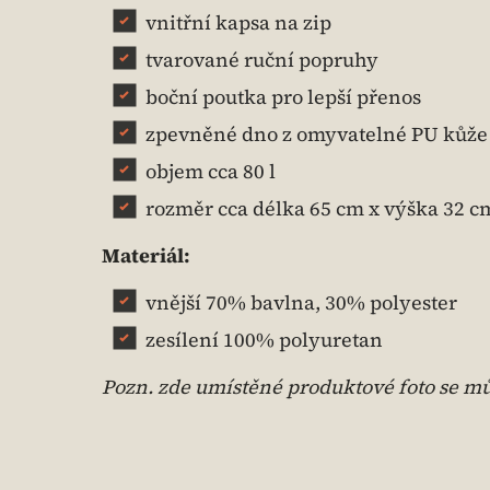
vnitřní kapsa na zip
tvarované ruční popruhy
boční poutka pro lepší přenos
zpevněné dno z omyvatelné PU kůže
objem cca 80 l
rozměr cca délka 65 cm x výška 32 cm
Materiál:
vnější 70% bavlna, 30% polyester
zesílení 100% polyuretan
Pozn. zde umístěné produktové foto se můž