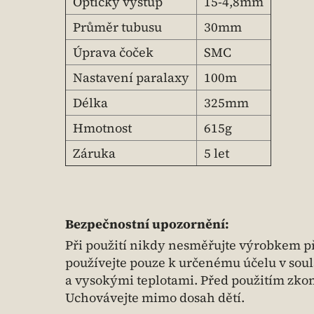
Optický výstup
15-4,8mm
Průměr tubusu
30mm
Úprava čoček
SMC
Nastavení paralaxy
100m
Délka
325mm
Hmotnost
615g
Záruka
5 let
Bezpečnostní upozornění:
Při použití nikdy nesměřujte výrobkem př
používejte pouze k určenému účelu v soul
a vysokými teplotami. Před použitím zkon
Uchovávejte mimo dosah dětí.