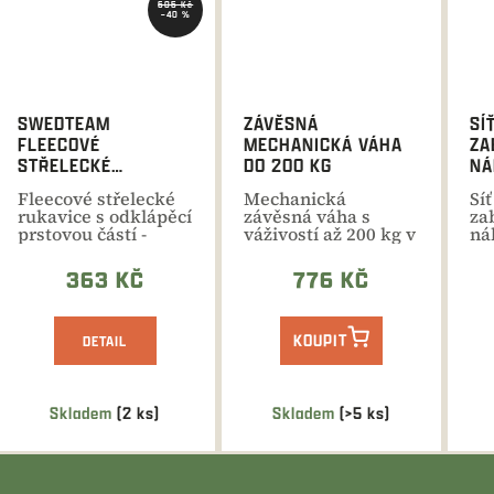
605 Kč
–40 %
SWEDTEAM
ZÁVĚSNÁ
SÍ
FLEECOVÉ
MECHANICKÁ VÁHA
ZA
STŘELECKÉ
DO 200 KG
NÁ
RUKAVICE
Fleecové střelecké
Mechanická
Sí
rukavice s odklápěcí
závěsná váha s
za
prstovou částí -
váživostí až 200 kg v
ná
skvělá volba pro...
krocích po 1 kg.
př
Kompaktní...
př
363 KČ
776 KČ
tam
KOUPIT
DETAIL
Skladem
(2 ks)
Skladem
(>5 ks)