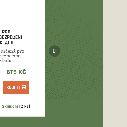
Ť PRO
BEZPEČENÍ
KLADU
Další
ť určená pro
produkt
bezpečení
kladu
eváženého na
ívěsu nebo všude
675 KČ
, kde...
KOUPIT
Skladem
(2 ks)