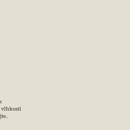
k
 vlhkostí
te.