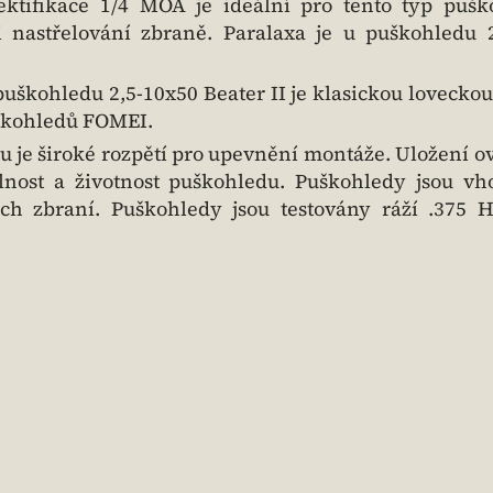
ktifikace 1/4 MOA je ideální pro tento typ pušk
nastřelování zbraně. Paralaxa je u puškohledu 2
uškohledu 2,5-10x50 Beater II je klasickou lovecko
škohledů FOMEI.
 je široké rozpětí pro upevnění montáže. Uložení o
olnost a životnost puškohledu. Puškohledy jsou v
ch zbraní. Puškohledy jsou testovány ráží .375