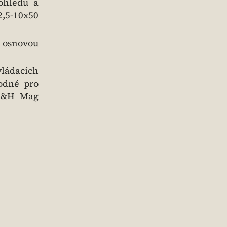
ohledu a
,5-10x50
u osnovou
vládacích
hodné pro
 H&H Mag