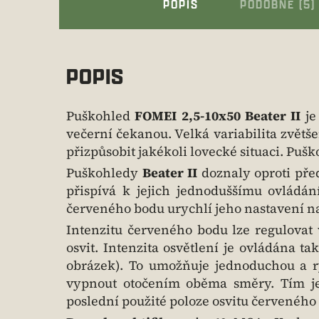
POPIS
PODOBNÉ (5)
POPIS
Puškohled
FOMEI 2,5-10x50 Beater II
je
večerní čekanou. Velká variabilita zvě
přizpůsobit jakékoli lovecké situaci. Pu
Puškohledy
Beater II
doznaly oproti pře
přispívá k jejich jednoduššímu ovládán
červeného bodu urychlí jeho nastavení 
Intenzitu červeného bodu lze regulovat 
osvit. Intenzita osvětlení je ovládána t
obrázek). To umožňuje jednoduchou a ry
vypnout otočením oběma směry. Tím je
poslední použité poloze osvitu červeného