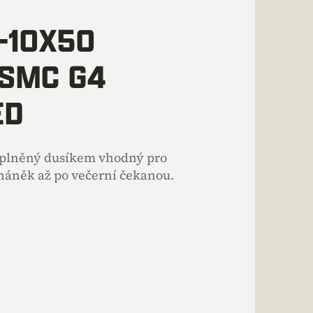
5-10X50
 SMC G4
ED
 plněný dusíkem vhodný pro
háněk až po večerní čekanou.