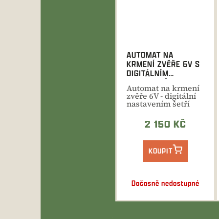
AUTOMAT NA
KRMENÍ ZVĚŘE 6V S
DIGITÁLNÍM
NASTAVENÍM
Automat na krmení
zvěře 6V - digitální
nastavením šetří
krmivo i váš čas
2 150 KČ
KOUPIT
Dočasně nedostupné