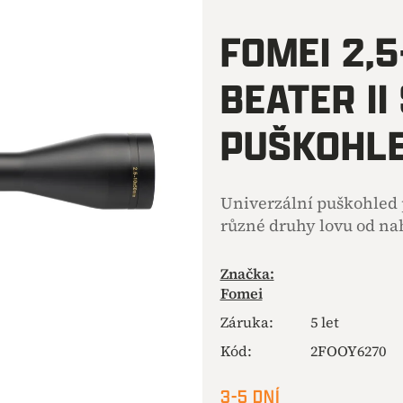
hodnocení
produktu
FOMEI 2,
je
0,0
BEATER II
z
5
hvězdiček.
PUŠKOHL
Univerzální puškohled
různé druhy lovu od na
Značka:
Fomei
Záruka
:
5 let
Kód:
2FOOY6270
3-5 DNÍ