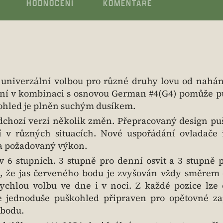
HODNOCENÍ
KOMENTÁŘE
 univerzální volbou pro různé druhy lovu od nahá
tšení v kombinaci s osnovou German #4(G4) pomůže 
škohled je plněn suchým dusíkem.
dchozí verzi několik změn. Přepracovaný design p
í v různých situacích. Nové uspořádání ovladače 
na požadovaný výkon.
v 6 stupních. 3 stupně pro denní osvit a 3 stupně 
ak, že jas červeného bodu je zvyšován vždy směrem 
chlou volbu ve dne i v noci. Z každé pozice lze 
 jednoduše puškohled připraven pro opětovné za
 bodu.