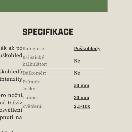
SPECIFIKACE
něk až po
Kategorie
:
Puškohledy
puškohled
Balistický
Ne
kalkulátor
:
uškohledů
Dálkoměr
:
Ne
intenzity
Průměr
50 mm
čočky
:
pro noční
Tubus
:
30 mm
od 0 (viz
Zvětšení
:
2,5-10x
osvětlení
pnutí na