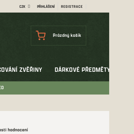
CZK
PŘIHLÁŠENÍ
REGISTRACE
NÁKUPNÍ
Prázdný košík
KOŠÍK
OVÁNÍ ZVĚŘINY
DÁRKOVÉ PŘEDMĚTY
OUT
ED
sti hodnocení