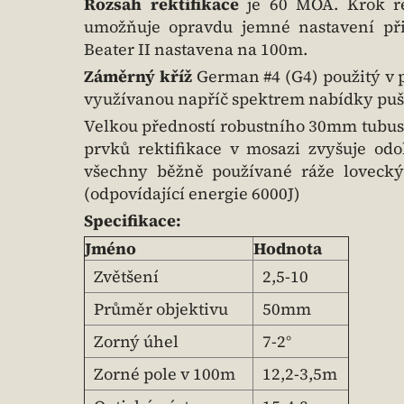
Rozsah rektifikace
je 60 MOA. Krok re
umožňuje opravdu jemné nastavení při 
Beater II nastavena na 100m.
Záměrný kříž
German #4 (G4) použitý v p
využívanou napříč spektrem nabídky pu
Velkou předností robustního 30mm tubusu
prvků rektifikace v mosazi zvyšuje od
všechny běžně používané ráže lovecký
(odpovídající energie 6000J)
Specifikace:
Jméno
Hodnota
Zvětšení
2,5-10
Průměr objektivu
50mm
Zorný úhel
7-2°
Zorné pole v 100m
12,2-3,5m