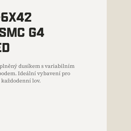
-6X42
 SMC G4
ED
plněný dusíkem s variabilním
odem. Ideální vybavení pro
o každodenní lov.