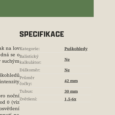
SPECIFIKACE
ak na lov
Kategorie
:
Puškohledy
edná se o
Balistický
Ne
ný suchým
kalkulátor
:
Dálkoměr
:
Ne
uškohledů
Průměr
42 mm
intenzity
čočky
:
Tubus
:
30 mm
pro noční
Zvětšení
:
1,5-6x
od 0 (viz
osvětlení
pnutí na