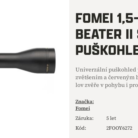
hodnocení
produktu
FOMEI 1,5
je
0,0
BEATER II
z
5
hvězdiček.
PUŠKOHL
Univerzální puškohled 
zvětšením a červeným b
lov zvěře v pohybu i pr
Značka:
Fomei
Záruka
:
5 let
Kód:
2FOOY6272