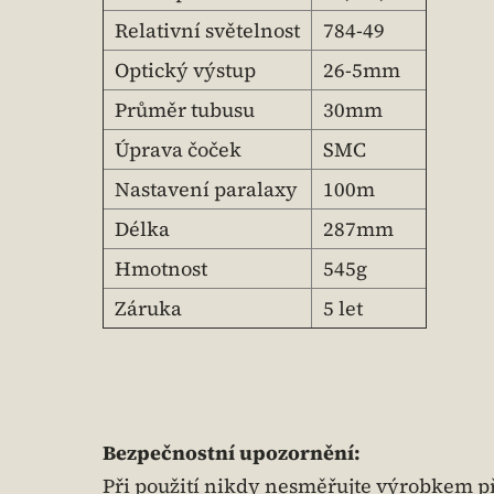
Relativní světelnost
784-49
Optický výstup
26-5mm
Průměr tubusu
30mm
Úprava čoček
SMC
Nastavení paralaxy
100m
Délka
287mm
Hmotnost
545g
Záruka
5 let
Bezpečnostní upozornění:
Při použití nikdy nesměřujte výrobkem př