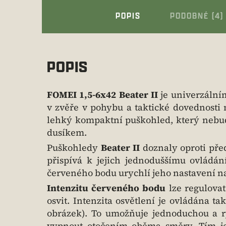
POPIS
PODOBNÉ (4)
POPIS
FOMEI 1,5-6x42 Beater II
je univerzální
v zvěře v pohybu a taktické dovednosti 
lehký kompaktní puškohled, který nebud
dusíkem.
Puškohledy
Beater II
doznaly oproti pře
přispívá k jejich jednoduššímu ovládán
červeného bodu urychlí jeho nastavení 
Intenzitu červeného bodu
lze regulovat
osvit. Intenzita osvětlení je ovládána t
obrázek). To umožňuje jednoduchou a ry
vypnout otočením oběma směry. Tím je