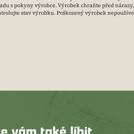
adu s pokyny výrobce. Výrobek chraňte před nárazy,
trolujte stav výrobku. Poškozený výrobek nepoužívej
e vám také líbit