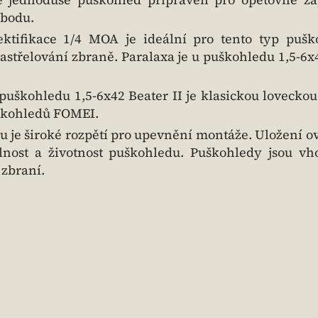
 bodu.
ktifikace 1/4 MOA je ideální pro tento typ pušk
střelování zbraně. Paralaxa je u puškohledu 1,5-6x
puškohledu 1,5-6x42 Beater II je klasickou lovecko
škohledů FOMEI.
 je široké rozpětí pro upevnění montáže. Uložení o
olnost a životnost puškohledu. Puškohledy jsou v
zbraní.