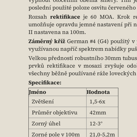
poslední použité poloze osvitu červeného
Rozsah
rektifikace
je 60 MOA. Krok re
umožňuje opravdu jemné nastavení při na
II nastavena na 100m.
Záměrný kříž
German #4 (G4) použitý v 
využívanou napříč spektrem nabídky pu
Velkou předností robustního 30mm tubusu
prvků rektifikace v mosazi zvyšuje od
všechny běžně používané ráže loveckých 
Specifikace:
Jméno
Hodnota
Zvětšení
1,5-6x
Průměr objektivu
42mm
Zorný úhel
12-3°
Zorné pole v 100m
21,0-5,2m