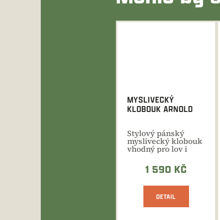
MYSLIVECKÝ
KLOBOUK ARNOLD
Stylový pánský
myslivecký klobouk
vhodný pro lov i
společenské
příležitosti.
1 590 KČ
DETAIL