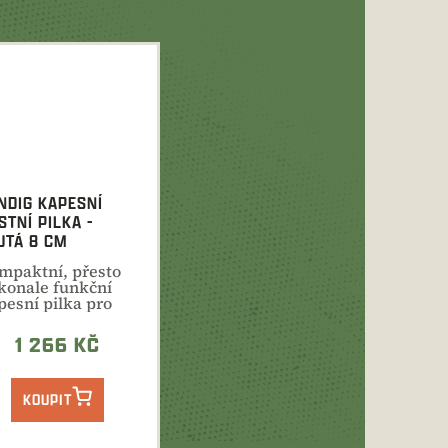
NDIG KAPESNÍ
STNÍ PILKA -
UTÁ 8 CM
mpaktní, přesto
konale funkční
pesní pilka pro
erušení zámku
o...
1 266 KČ
KOUPIT