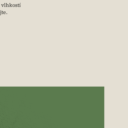
 vlhkostí
te.