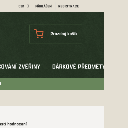
CZK
PŘIHLÁŠENÍ
REGISTRACE
NÁKUPNÍ
Prázdný košík
KOŠÍK
OVÁNÍ ZVĚŘINY
DÁRKOVÉ PŘEDMĚTY
OUT
D
sti hodnocení