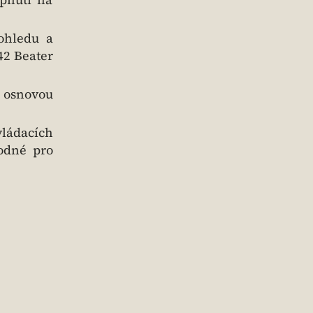
ohledu a
42 Beater
u osnovou
vládacích
hodné pro