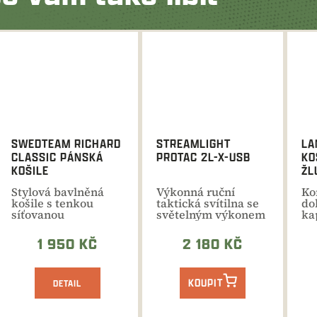
SWEDTEAM RICHARD
STREAMLIGHT
LA
CLASSIC PÁNSKÁ
PROTAC 2L-X-USB
KO
KOŠILE
ŽL
Stylová bavlněná
Výkonná ruční
Ko
košile s tenkou
taktická svítilna se
do
síťovanou
světelným výkonem
ka
podšívkou pro lov i
500 lumenů a
př
ostatní...
dosvitem...
neb
1 950 KČ
2 180 KČ
KOUPIT
DETAIL