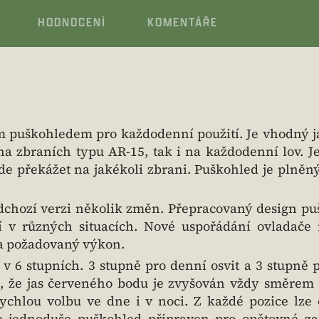
HODNOCENÍ
KOMENTÁŘE
m puškohledem pro každodenní použití. Je vhodný j
na zbraních typu AR-15, tak i na každodenní lov. J
e překážet na jakékoli zbrani. Puškohled je plně
dchozí verzi několik změn. Přepracovaný design p
í v různých situacích. Nové uspořádání ovladače 
na požadovaný výkon.
 v 6 stupních. 3 stupně pro denní osvit a 3 stupně 
ak, že jas červeného bodu je zvyšován vždy směrem 
chlou volbu ve dne i v noci. Z každé pozice lze 
 jednoduše puškohled připraven pro opětovné za