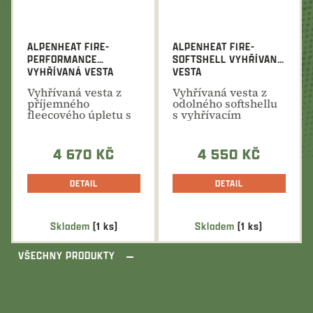
ALPENHEAT FIRE-
ALPENHEAT FIRE-
PERFORMANCE
SOFTSHELL VYHŘÍVANÁ
VYHŘÍVANÁ VESTA
VESTA
Vyhřívaná vesta z
Vyhřívaná vesta z
příjemného
odolného softshellu
fleecového úpletu s
s vyhřívacím
vyhřívacím
systémem v oblasti
systémem v...
zad a...
4 670 KČ
4 550 KČ
DETAIL
DETAIL
Skladem
(1 ks)
Skladem
(1 ks)
VŠECHNY PRODUKTY