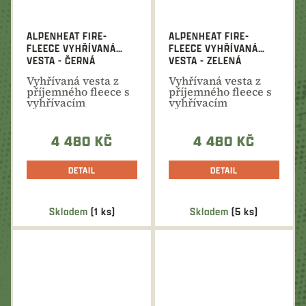
ALPENHEAT FIRE-
ALPENHEAT FIRE-
FLEECE VYHŘÍVANÁ
FLEECE VYHŘÍVANÁ
VESTA - ČERNÁ
VESTA - ZELENÁ
Vyhřívaná vesta z
Vyhřívaná vesta z
příjemného fleece s
příjemného fleece s
vyhřívacím
vyhřívacím
systémem v oblasti
systémem v oblasti
zad a...
zad a...
4 480 KČ
4 480 KČ
DETAIL
DETAIL
Skladem
(1 ks)
Skladem
(5 ks)