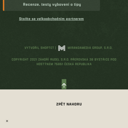
Recenze, testy vybavení a tipy
Staňte se velkoobchodním partnerem
VYTVOŘIL SHOPTET
|
MIRANDAMEDIA GROUP, S.R.O.
COPYRIGHT 2021 ZÁHOŘÍ RUDEL S.R.O. PŘEROVSKÁ 38 BYSTŘICE POD
HOSTÝNEM 76861 ČESKÁ REPUBLIKA
×