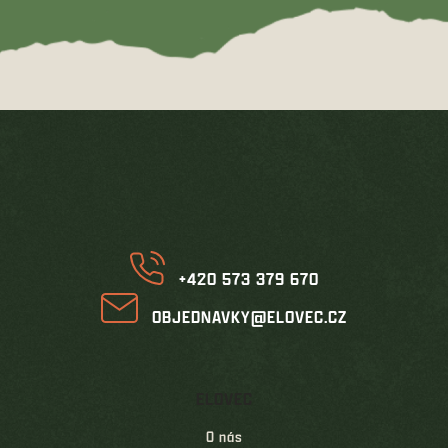
Z
á
p
a
t
í
+420 573 379 670
OBJEDNAVKY@ELOVEC.CZ
ELOVEC
O nás