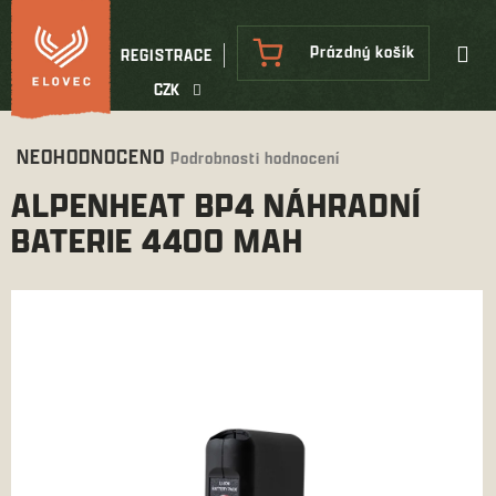
Přejít
na
NÁKUPNÍ
Prázdný košík
REGISTRACE
obsah
KOŠÍK
CZK
Průměrné
NEOHODNOCENO
Podrobnosti hodnocení
hodnocení
ALPENHEAT BP4 NÁHRADNÍ
produktu
je
BATERIE 4400 MAH
0,0
z
5
hvězdiček.