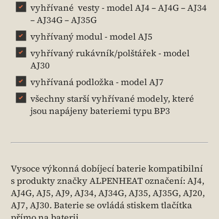
vyhřívané vesty - model AJ4 – AJ4G – AJ34
– AJ34G – AJ35G
vyhřívaný modul - model AJ5
vyhřívaný rukávník/polštářek - model
AJ30
vyhřívaná podložka - model AJ7
všechny starší vyhřívané modely, které
jsou napájeny bateriemi typu BP3
Vysoce výkonná dobíjecí baterie kompatibilní
s produkty značky ALPENHEAT označení: AJ4,
AJ4G, AJ5, AJ9, AJ34, AJ34G, AJ35, AJ35G, AJ20,
AJ7, AJ30. Baterie se ovládá stiskem tlačítka
přímo na baterii.