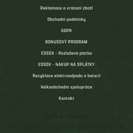
Reklamace a vrácení zboží
Obchodní podmínky
GDPR
BONUSOVÝ PROGRAM
ESSOX - Rozložená platba
ESSOX - NÁKUP NA SPLÁTKY
Recyklace elektroodpadu a baterií
Velkoobchodní spolupráce
Kontakt
Odebírat newsletter
Vložte svůj e-mail a my vám budeme zasílat informace o