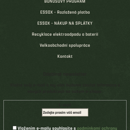
BONUSOVÝ PROGRAM
ESSOX - Rozložená platba
ESSOX - NÁKUP NA SPLÁTKY
Recyklace elektroodpadu a baterií
Velkoobchodní spolupráce
Kontakt
Odebírat newsletter
Vložte svůj e-mail a my vám budeme zasílat informace o
nových produktech na našem e-shopu.
E-mail
Vložením e-mailu souhlasíte s
podmínkami ochrany