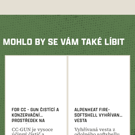
MOHLO BY SE VÁM TAKÉ LÍBIT
FOR CC - GUN ČISTÍCÍ A
ALPENHEAT FIRE-
KONZERVAČNÍ
SOFTSHELL VYHŘÍVANÁ
PROSTŘEDEK NA
VESTA
ZBRANĚ 250 ML
CC-GUN je vysoce
Vyhřívaná vesta z
účinný čistič a
odolného softshellu