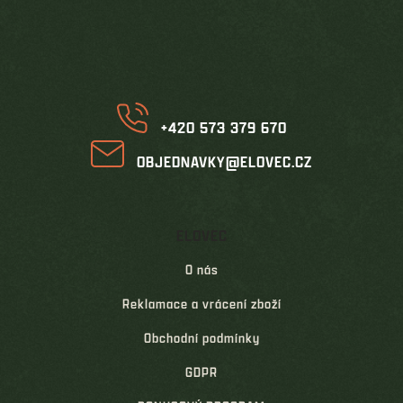
á
p
a
t
í
+420 573 379 670
OBJEDNAVKY@ELOVEC.CZ
ELOVEC
O nás
Reklamace a vrácení zboží
Obchodní podmínky
GDPR