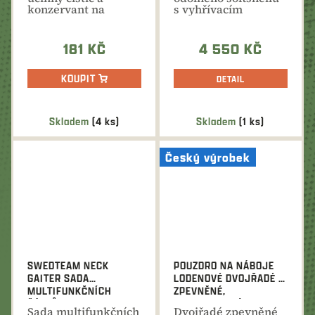
konzervant na
s vyhřívacím
zbraň. Rozpouští a
systémem v oblasti
čistí zbraň...
zad a...
181 KČ
4 550 KČ
KOUPIT
DETAIL
Skladem
(4 ks)
Skladem
(1 ks)
Český výrobek
SWEDTEAM NECK
POUZDRO NA NÁBOJE
GAITER SADA
LODENOVÉ DVOJŘADÉ -
MULTIFUNKČNÍCH
ZPEVNĚNÉ,
ŠÁTKŮ
KOMBINOVANÉ
Sada multifunkčních
Dvojřadé zpevněné