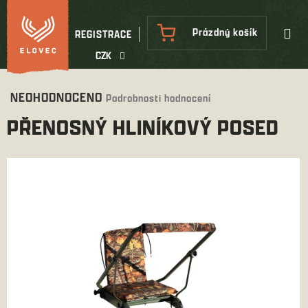
Přejít
na
NÁKUPNÍ
Prázdný košík
REGISTRACE
obsah
KOŠÍK
CZK
Průměrné
NEOHODNOCENO
Podrobnosti hodnocení
hodnocení
PŘENOSNÝ HLINÍKOVÝ POSED
produktu
je
0,0
z
5
hvězdiček.