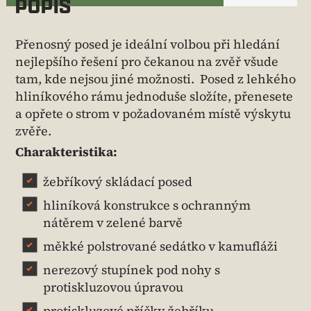
POPIS
Přenosný posed je ideální volbou při hledání
nejlepšího řešení pro čekanou na zvěř všude
tam, kde nejsou jiné možnosti. Posed z lehkého
hliníkového rámu jednoduše složíte, přenesete
a opřete o strom v požadovaném místě výskytu
zvěře.
Charakteristika:
žebříkový skládací posed
hliníková konstrukce s ochranným
nátěrem v zelené barvě
měkké polstrované sedátko v kamufláži
nerezový stupínek pod nohy s
protiskluzovou úpravou
protiskluzové příčky žebříku