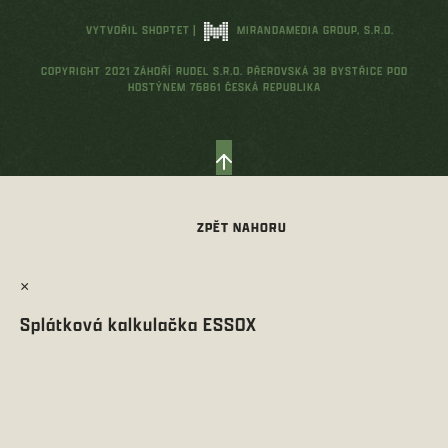
VYTVOŘIL SHOPTET
|
MIRANDAMEDIA GROUP, S.R.O.
COPYRIGHT 2021 ZÁHOŘÍ RUDEL S.R.O. PŘEROVSKÁ 38 BYSTŘICE POD
HOSTÝNEM 76861 ČESKÁ REPUBLIKA
×
Splátková kalkulačka ESSOX