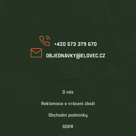
á
p
a
t
í
+420 573 379 670
OBJEDNAVKY@ELOVEC.CZ
ELOVEC
O nás
Reklamace a vrácení zboží
Obchodní podmínky
GDPR