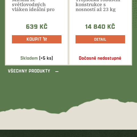
TROJNOŽKA
světlovodných
konstrukce s
vláken ideální pro
nosností až 23 kg
rychlé zamíření a
umožňuje použití i
přesnou střelbu...
zbraní s...
639 KČ
14 840 KČ
KOUPIT
DETAIL
Skladem
(>5 ks)
Dočasně nedostupné
VŠECHNY PRODUKTY
Z