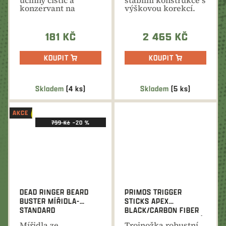
účinný čistič a
stabilní konstrukce s
konzervant na
výškovou korekcí.
zbraň. Rozpouští a
čistí zbraň...
181 KČ
2 465 KČ
KOUPIT
KOUPIT
Skladem
(4 ks)
Skladem
(5 ks)
AKCE
799 Kč
–20 %
DEAD RINGER BEARD
PRIMOS TRIGGER
BUSTER MÍŘIDLA-
STICKS APEX
STANDARD
BLACK/CARBON FIBER
TRI POD TELESKOPICKÁ
Mířidla ze
Trojnožka robustní