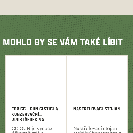
MOHLO BY SE VÁM TAKÉ LÍBIT
FOR CC - GUN ČISTÍCÍ A
NASTŘELOVACÍ STOJAN
KONZERVAČNÍ
PROSTŘEDEK NA
ZBRANĚ 250 ML
CC-GUN je vysoce
Nastřelovací stojan