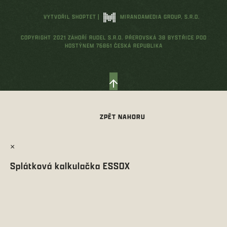
VYTVOŘIL SHOPTET
|
MIRANDAMEDIA GROUP, S.R.O.
COPYRIGHT 2021 ZÁHOŘÍ RUDEL S.R.O. PŘEROVSKÁ 38 BYSTŘICE POD
HOSTÝNEM 76861 ČESKÁ REPUBLIKA
×
Splátková kalkulačka ESSOX