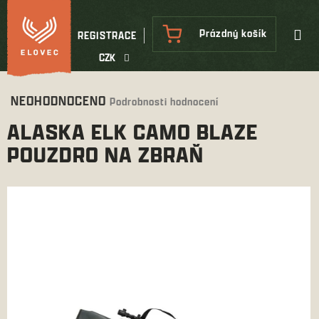
Přejít
na
NÁKUPNÍ
Prázdný košík
REGISTRACE
obsah
KOŠÍK
CZK
Průměrné
NEOHODNOCENO
Podrobnosti hodnocení
hodnocení
ALASKA ELK CAMO BLAZE
produktu
je
POUZDRO NA ZBRAŇ
0,0
z
5
hvězdiček.