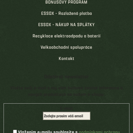
BONUSOVÝ PROGRAM
ESSOX - Rozložená platba
ESSOX - NÁKUP NA SPLÁTKY
Recyklace elektroodpadu a baterií
Velkoobchodní spolupráce
Kontakt
Odebírat newsletter
Vložte svůj e-mail a my vám budeme zasílat informace o
nových produktech na našem e-shopu.
E-mail
Vložením e-mailu souhlasíte s
podmínkami ochrany