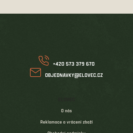
Z
á
p
a
t
í
+420 573 379 670
OBJEDNAVKY@ELOVEC.CZ
ELOVEC
O nás
Reklamace a vrácení zboží