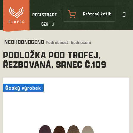
Přejít
na
NÁKUPNÍ
Prázdný košík
REGISTRACE
obsah
KOŠÍK
CZK
Průměrné
NEOHODNOCENO
Podrobnosti hodnocení
hodnocení
PODLOŽKA POD TROFEJ,
produktu
je
ŘEZBOVANÁ, SRNEC Č.109
0,0
z
5
hvězdiček.
Český výrobek
Český výrobek