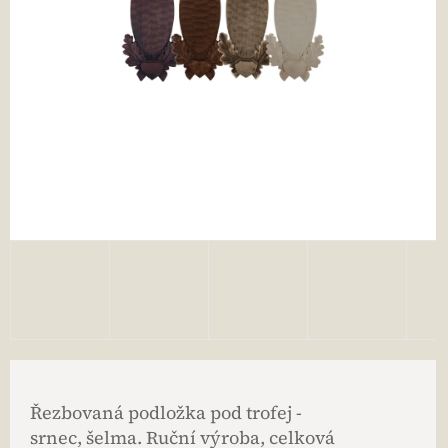
Řezbovaná podložka pod trofej -
srnec, šelma. Ruční výroba, celková