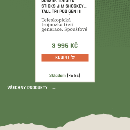
PRIMOS TRIGGER
STICKS JIM SHOCKEY
TALL TRI POD GEN III
TELESKOPICKÁ
Teleskopická
TROJNOŽKA
trojnožka třetí
generace. Spoušťové
ovládání, tichý
chod,...
3 995 KČ
KOUPIT
Skladem
(>5 ks)
VŠECHNY PRODUKTY