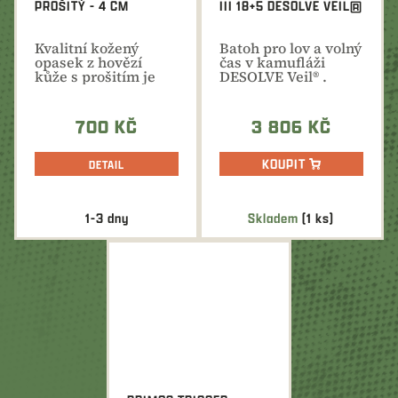
PROŠITÝ - 4 CM
III 18+5 DESOLVE VEIL®
Kvalitní kožený
Batoh pro lov a volný
opasek z hovězí
čas v kamufláži
kůže s prošitím je
DESOLVE Veil® .
stylovým doplňkem
každého...
700 KČ
3 806 KČ
KOUPIT
DETAIL
1-3 dny
Skladem
(1 ks)