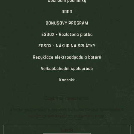
Obchodní podmínky
GDPR
BONUSOVÝ PROGRAM
ESSOX - Rozložená platba
ESSOX - NÁKUP NA SPLÁTKY
Recyklace elektroodpadu a baterií
Velkoobchodní spolupráce
Kontakt
Odebírat newsletter
Vložte svůj e-mail a my vám budeme zasílat informace o
nových produktech na našem e-shopu.
E-mail