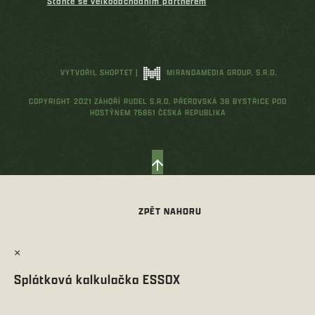
Staňte se velkoobchodním partnerem
VYTVOŘIL SHOPTET
|
MIRANDAMEDIA GROUP, S.R.O.
COPYRIGHT 2021 ZÁHOŘÍ RUDEL S.R.O. PŘEROVSKÁ 38 BYSTŘICE POD
HOSTÝNEM 76861 ČESKÁ REPUBLIKA
×
Splátková kalkulačka ESSOX