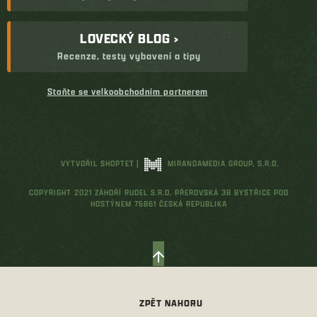
LOVECKÝ BLOG ›
Recenze, testy vybavení a tipy
Staňte se velkoobchodním partnerem
VYTVOŘIL SHOPTET
|
MIRANDAMEDIA GROUP, S.R.O.
COPYRIGHT 2021 ZÁHOŘÍ RUDEL S.R.O. PŘEROVSKÁ 38 BYSTŘICE POD
HOSTÝNEM 76861 ČESKÁ REPUBLIKA