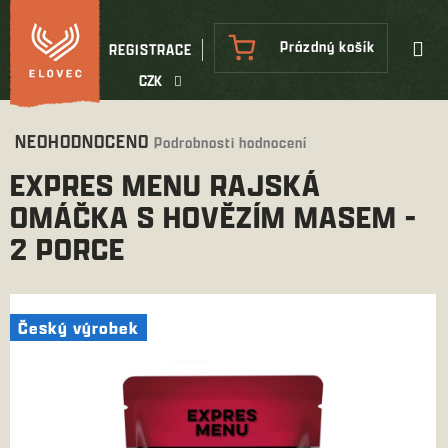
Přejít
na
NÁKUPNÍ
Prázdný košík
REGISTRACE
obsah
KOŠÍK
CZK
Průměrné
NEOHODNOCENO
Podrobnosti hodnocení
hodnocení
EXPRES MENU RAJSKÁ
produktu
je
OMÁČKA S HOVĚZÍM MASEM -
0,0
2 PORCE
z
5
hvězdiček.
Český výrobek
Český výrobek