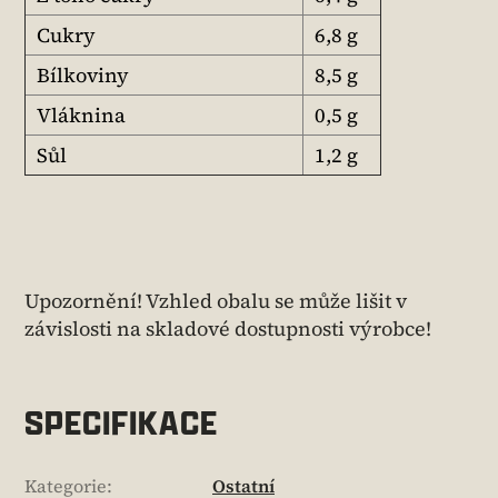
Cukry
6,8 g
Bílkoviny
8,5 g
Vláknina
0,5 g
Sůl
1,2 g
Upozornění! Vzhled obalu se může lišit v
závislosti na skladové dostupnosti výrobce!
SPECIFIKACE
Kategorie
:
Ostatní