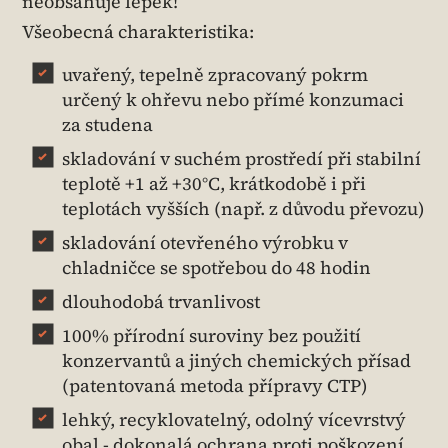
neobsahuje lepek!
Všeobecná charakteristika:
uvařený, tepelně zpracovaný pokrm
určený k ohřevu nebo přímé konzumaci
za studena
skladování v suchém prostředí při stabilní
teplotě +1 až +30°C, krátkodobě i při
teplotách vyšších (např. z důvodu převozu)
skladování otevřeného výrobku v
chladničce se spotřebou do 48 hodin
dlouhodobá trvanlivost
100% přírodní suroviny bez použití
konzervantů a jiných chemických přísad
(patentovaná metoda přípravy CTP)
lehký, recyklovatelný, odolný vícevrstvý
obal - dokonalá ochrana proti poškození