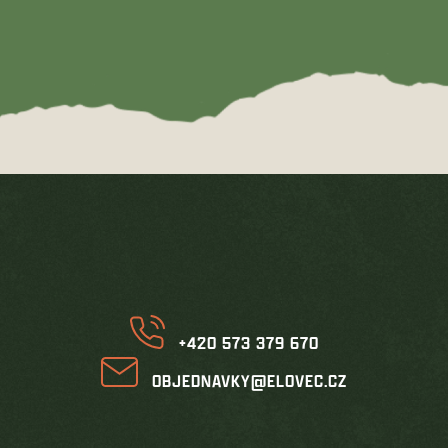
Z
á
p
a
t
í
+420 573 379 670
OBJEDNAVKY@ELOVEC.CZ