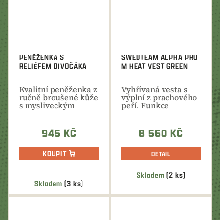
PENĚŽENKA S
SWEDTEAM ALPHA PRO
RELIÉFEM DIVOČÁKA
M HEAT VEST GREEN
Kvalitní peněženka z
Vyhřívaná vesta s
ručně broušené kůže
výplní z prachového
s mysliveckým
peří. Funkce
motivem
vestavěného
termostatu,...
945 KČ
8 560 KČ
KOUPIT
DETAIL
Skladem
(2 ks)
Průměrné
Skladem
(3 ks)
hodnocení
produktu
je
5,0