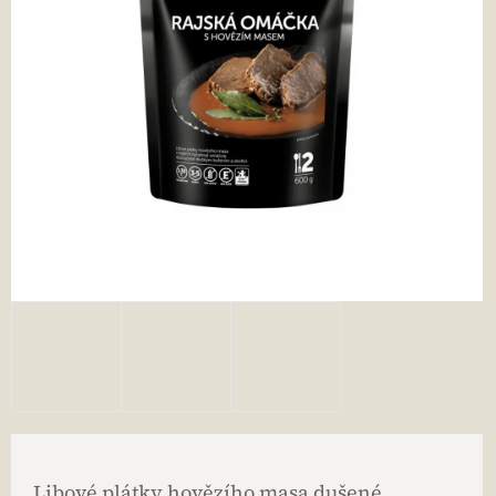
Libové plátky hovězího masa dušené