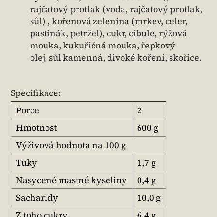
rajčatový protlak (voda, rajčatový protlak,
sůl) , kořenová zelenina (mrkev, celer,
pastinák, petržel), cukr, cibule, rýžová
mouka, kukuřičná mouka, řepkový
olej, sůl kamenná, divoké koření, skořice.
Specifikace:
Porce
2
Hmotnost
600 g
Výživová hodnota na 100 g
Tuky
1,7 g
Nasycené mastné kyseliny
0,4 g
Sacharidy
10,0 g
Z toho cukry
6,4 g