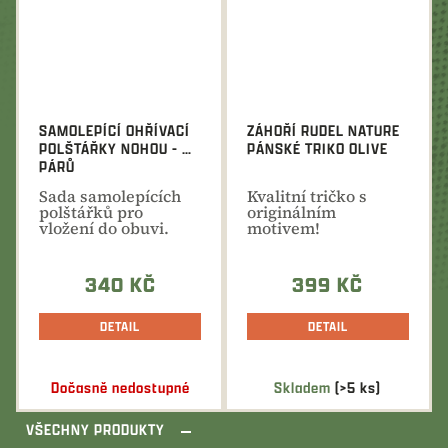
z
5
hvězdiček.
SAMOLEPÍCÍ OHŘÍVACÍ
ZÁHOŘÍ RUDEL NATURE
POLŠTÁŘKY NOHOU - 5
PÁNSKÉ TRIKO OLIVE
PÁRŮ
Sada samolepících
Kvalitní tričko s
polštářků pro
originálním
vložení do obuvi.
motivem!
Doba výhřevu až 8
Univerzální využití
hodin....
pro veškeré...
340 KČ
399 KČ
DETAIL
DETAIL
Dočasně nedostupné
Skladem
(>5 ks)
VŠECHNY PRODUKTY