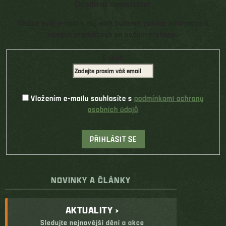
Odebírat newsletter
Vložte svůj e-mail a my vám budeme zasílat informace o
nových produktech na našem e-shopu.
E-mail
Vložením e-mailu souhlasíte s
podmínkami ochrany
osobních údajů
PŘIHLÁSIT SE
NOVINKY A ČLÁNKY
AKTUALITY ›
Sledujte nejnovější dění a akce