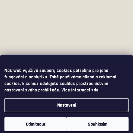
Náš web využívá soubory cookies potřebné pro jeho
fungování a analytiku. Také používáme cílené a reklamní
cookies, k čemuž udělujete souhlas prostřednictvím
nastavení svého prohlížeče. Více informací
zde
.
Nastavení
Využijte přepravu s DPD PICKUP za pouhých 75,- Kč. DPD PICKUP
Vám balíček doručí do široké nabídky výdejních míst a boxů, včetně
Odmítnout
Souhlasím
Z-boxů od Zásilkovny nebo AlzaBoxů.