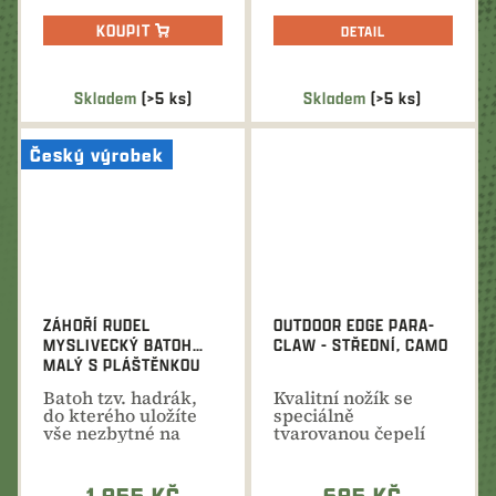
KOUPIT
DETAIL
Skladem
(>5 ks)
Skladem
(>5 ks)
Český výrobek
ZÁHOŘÍ RUDEL
OUTDOOR EDGE PARA-
MYSLIVECKÝ BATOH
CLAW - STŘEDNÍ, CAMO
MALÝ S PLÁŠTĚNKOU
Batoh tzv. hadrák,
Kvalitní nožík se
do kterého uložíte
speciálně
vše nezbytné na
tvarovanou čepelí
vycházku do
pro všechny
přírody...
nepředvídatelné...
1 955 KČ
695 KČ