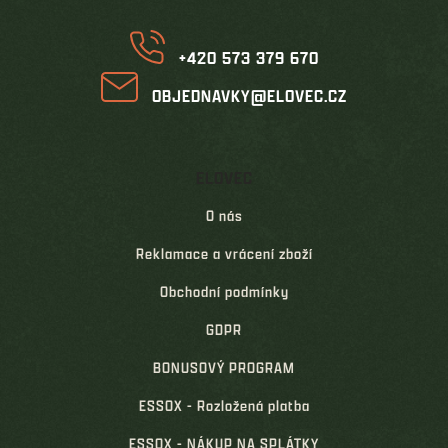
í
+420 573 379 670
OBJEDNAVKY@ELOVEC.CZ
ELOVEC
O nás
Reklamace a vrácení zboží
Obchodní podmínky
GDPR
BONUSOVÝ PROGRAM
ESSOX - Rozložená platba
ESSOX - NÁKUP NA SPLÁTKY