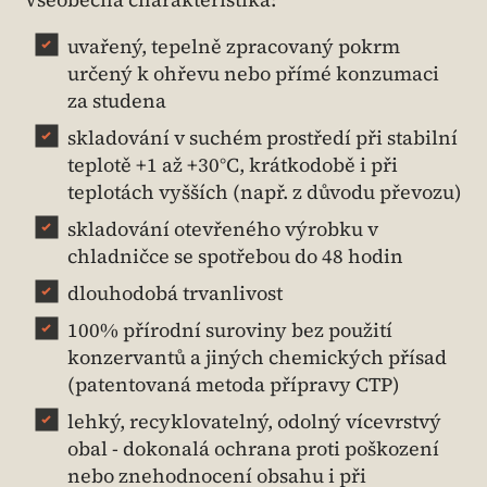
uvařený, tepelně zpracovaný pokrm
určený k ohřevu nebo přímé konzumaci
za studena
skladování v suchém prostředí při stabilní
teplotě +1 až +30°C, krátkodobě i při
teplotách vyšších (např. z důvodu převozu)
skladování otevřeného výrobku v
chladničce se spotřebou do 48 hodin
dlouhodobá trvanlivost
100% přírodní suroviny bez použití
konzervantů a jiných chemických přísad
(patentovaná metoda přípravy CTP)
lehký, recyklovatelný, odolný vícevrstvý
obal - dokonalá ochrana proti poškození
nebo znehodnocení obsahu i při