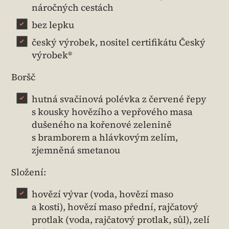
náročných cestách
bez lepku
český výrobek, nositel certifikátu Český
výrobek®
Boršč
hutná svačinová polévka z červené řepy
s kousky hovězího a vepřového masa
dušeného na kořenové zelenině
s bramborem a hlávkovým zelím,
zjemněná smetanou
Složení:
hovězí vývar (voda, hovězí maso
a kosti), hovězí maso přední, rajčatový
protlak (voda, rajčatový protlak, sůl), zelí