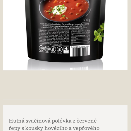
Hutná svačinová polévka z červené
řepy s kousky hovězího a vepřového