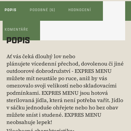
POPIS
PODOBNÉ (6)
HODNOCENÍ
KOMENTÁŘE
POPIS
Ať vás čeká dlouhý lov nebo
plánujete vícedenní přechod, dovolenou či jiné
outdoorové dobrodružství - EXPRES MENU
můžete mít neustále po ruce, aniž by vás
omezovalo svoji velikostí nebo skladovacími
podmínkami. EXPRES MENU jsou hotová
sterilovaná jídla, která není potřeba vařit. Jídlo
v sáčku jednoduše ohřejete nebo ho bez obav
můžete sníst i studené. EXPRES MENU
neobsahuje lepek!
Všeobecná charakteristika: