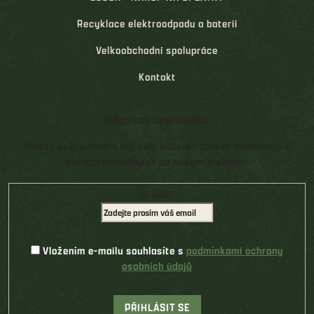
Recyklace elektroodpadu a baterií
Velkoobchodní spolupráce
Kontakt
Odebírat newsletter
Vložte svůj e-mail a my vám budeme zasílat informace o
nových produktech na našem e-shopu.
E-mail
Vložením e-mailu souhlasíte s
podmínkami ochrany
osobních údajů
PŘIHLÁSIT SE