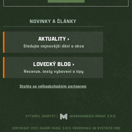
NOVINKY A ČLÁNKY
AKTUALITY ›
Sledujte nejnovější dění a akce
LOVECKÝ BLOG ›
Recenze, testy vybavení a tipy
Staňte se velkoobchodním partnerem
VYTVOŘIL SHOPTET
|
MIRANDAMEDIA GROUP, S.R.O.
COPYRIGHT 2021 ZÁHOŘÍ RUDEL S.R.O. PŘEROVSKÁ 38 BYSTŘICE POD