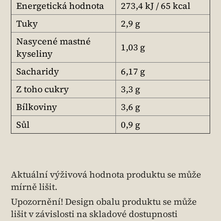
Energetická hodnota
273,4 kJ / 65 kcal
Tuky
2,9 g
Nasycené mastné
1,03 g
kyseliny
Sacharidy
6,17 g
Z toho cukry
3,3 g
Bílkoviny
3,6 g
Sůl
0,9 g
Aktuální výživová hodnota produktu se může
mírně lišit.
Upozornění! Design obalu produktu se může
lišit v závislosti na skladové dostupnosti