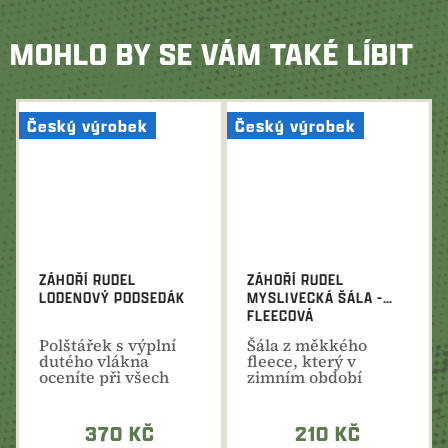
MOHLO BY SE VÁM TAKÉ LÍBIT
Český výrobek
Český výrobek
ZÁHOŘÍ RUDEL
ZÁHOŘÍ RUDEL
LODENOVÝ PODSEDÁK
MYSLIVECKÁ ŠÁLA -
FLEECOVÁ
Polštářek s výplní
​Šála z měkkého
dutého vlákna
fleece, který v
oceníte při všech
zimním období
toulkách přírodou....
příjemně hřeje a
chrání před...
370 KČ
210 KČ