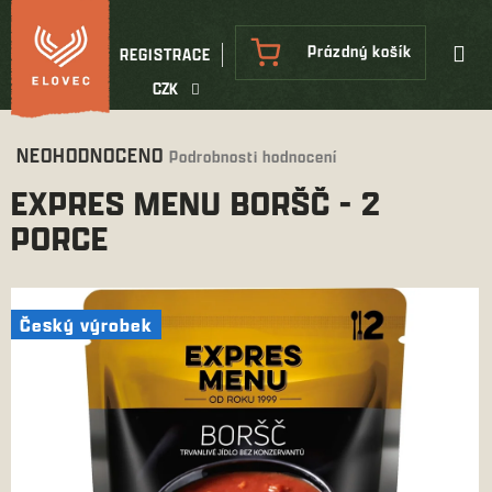
Přejít
na
NÁKUPNÍ
Prázdný košík
REGISTRACE
obsah
KOŠÍK
CZK
Průměrné
NEOHODNOCENO
Podrobnosti hodnocení
hodnocení
EXPRES MENU BORŠČ - 2
produktu
je
PORCE
0,0
z
5
hvězdiček.
Český výrobek
Český výrobek