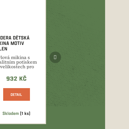
DERA DĚTSKÁ
KINA MOTIV
LEN
Další
ylová mikina s
produkt
alitním potiskem
 velikostech pro
oláky i pro
jmenší...
932 KČ
DETAIL
Skladem
(1 ks)