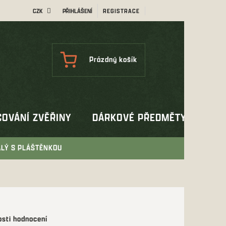
CZK
PŘIHLÁŠENÍ
REGISTRACE
NÁKUPNÍ
Prázdný košík
KOŠÍK
OVÁNÍ ZVĚŘINY
DÁRKOVÉ PŘEDMĚTY
OUT
ALÝ S PLÁŠTĚNKOU
sti hodnocení