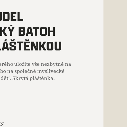
UDEL
KÝ BATOH
LÁŠTĚNKOU
terého uložíte vše nezbytné na
bo na společné myslivecké
děti. Skrytá pláštěnka.
EN