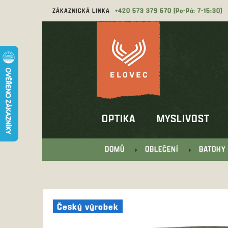
Přejít
ZÁKAZNICKÁ LINKA
573 379 670
na
obsah
OPTIKA
MYSLIVOST
DOMŮ
OBLEČENÍ
BATOHY 
Český výrobek
Český výrobek