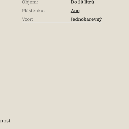
Objem
:
Do 20 litrů
Pláštěnka
:
Ano
Vzor
:
Jednobarevný
lnost