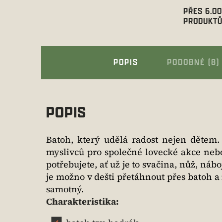
PŘES 6.0
PRODUKTŮ
POPIS
PODOBNÉ (8)
POPIS
Batoh, který udělá radost nejen dětem
myslivců pro společné lovecké akce nebo
potřebujete, ať už je to svačina, nůž, ná
je možno v dešti přetáhnout přes batoh a 
samotný.
Charakteristika: