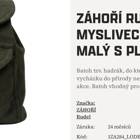
hodnocení
produktu
ZÁHOŘÍ R
je
0,0
MYSLIVEC
z
5
hvězdiček.
MALÝ S P
Batoh tzv. hadrák, do k
vycházku do přírody ne
akce. Batoh vhodný pro 
Značka:
ZÁHOŘÍ
Rudel
Záruka
:
24 měsíců
Kód:
1ZA284_LOD