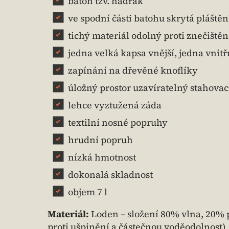
batoh tzv. hadrák
ve spodní části batohu skrytá plášt
tichý materiál odolný proti znečiště
jedna velká kapsa vnější, jedna vnitř
zapínání na dřevěné knoflíky
úložný prostor uzavíratelný stahova
lehce vyztužená záda
textilní nosné popruhy
hrudní popruh
nízká hmotnost
dokonalá skladnost
objem 7 l
Materiál:
Loden – složení 80% vlna, 20% p
proti ušpinění a částečnou voděodolnost)