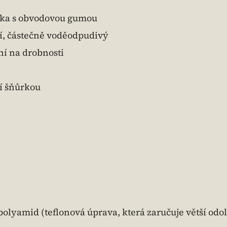
ěnka s obvodovou gumou
ní, částečně voděodpudivý
ní na drobnosti
cí šňůrkou
olyamid (teflonová úprava, která zaručuje větší odo