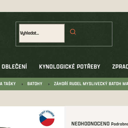
OBLEČENÍ
KYNOLOGICKÉ POTŘEBY
ZPRAC
A TAŠKY
BATOHY
ZÁHOŘÍ RUDEL MYSLIVECKÝ BATOH M
Průměrné
NEOHODNOCENO
Podrobno