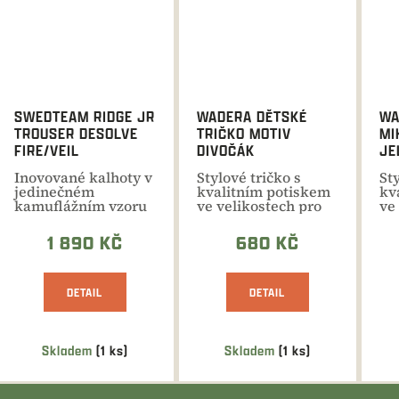
SWEDTEAM RIDGE JR
WADERA DĚTSKÉ
WA
TROUSER DESOLVE
TRIČKO MOTIV
MI
FIRE/VEIL
DIVOČÁK
JE
Inovované kalhoty v
Stylové tričko s
St
jedinečném
kvalitním potiskem
kv
kamuflážním vzoru
ve velikostech pro
ve
pro nejmladší
školáky i pro
šk
nadšence lovu.
nejmenší...
ne
1 890 KČ
680 KČ
DETAIL
DETAIL
Skladem
(1 ks)
Skladem
(1 ks)