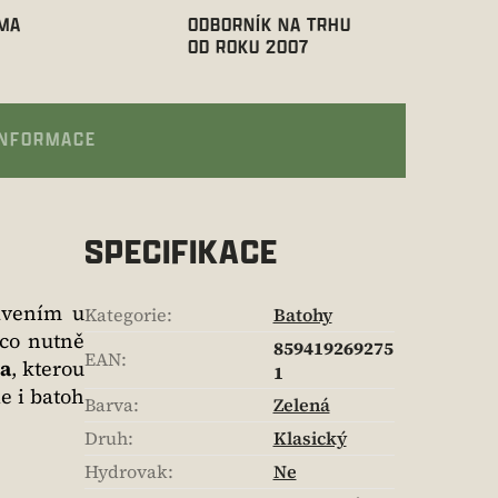
RMA
ODBORNÍK NA TRHU
OD ROKU 2007
INFORMACE
SPECIFIKACE
avením u
Kategorie
:
Batohy
 co nutně
859419269275
EAN
:
a
, kterou
1
e i batoh
Barva
:
Zelená
Druh
:
Klasický
Hydrovak
:
Ne