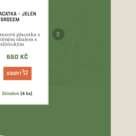
ACATKA - JELEN
 SRDCEM
Další
rezová placatka s
produkt
stěným obalem s
sliveckým
tivem. Objem
0 ml.
660 KČ
KOUPIT
Skladem
(4 ks)