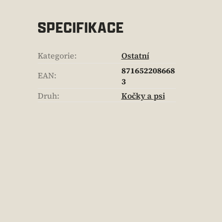
SPECIFIKACE
Kategorie
:
Ostatní
871652208668
EAN
:
3
Druh
:
Kočky a psi