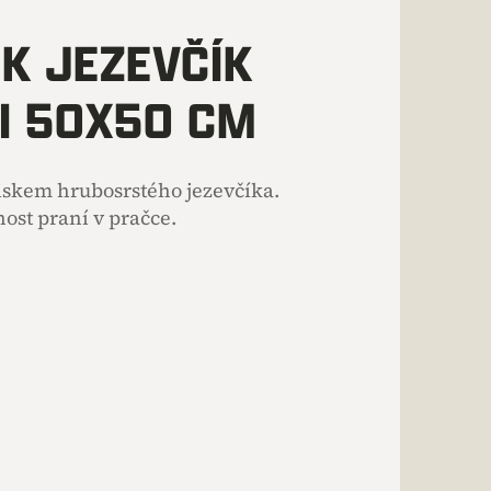
K JEZEVČÍK
I 50X50 CM
iskem hrubosrstého jezevčíka.
ost praní v pračce.