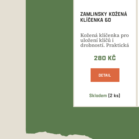
ZAMLINSKY KOŽENÁ
KLÍČENKA 60
Kožená klíčenka pro
uložení klíčů i
drobností. Praktická
velikost akorát do...
280 KČ
DETAIL
Skladem
(2 ks)