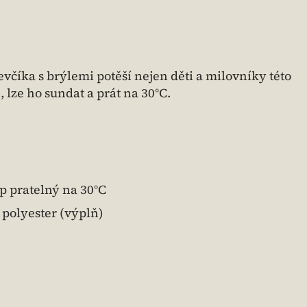
včíka s brýlemi potěší nejen děti a milovníky této
p
, lze ho sundat a prát na 30°C.
p pratelný na 30°C
 polyester (výplň)