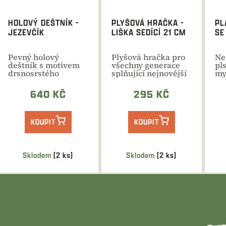
HOLOVÝ DEŠTNÍK -
PLYŠOVÁ HRAČKA -
PL
JEZEVČÍK
LIŠKA SEDÍCÍ 21 CM
SE
Pevný holový
Plyšová hračka pro
Ne
deštník s motivem
všechny generace
pl
drsnosrstého
splňující nejnovější
my
jezevčíka
trend ECO
mo
FRIENDLY.
12
640 KČ
295 KČ
KOUPIT
KOUPIT
Skladem
(2 ks)
Skladem
(2 ks)