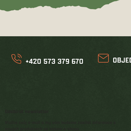
OBJE
+420 573 379 670
Odebírat newsletter
Vložte svůj e-mail a my vám budeme zasílat informace o
nových produktech na našem e-shopu.