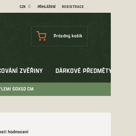
CZK
PŘIHLÁŠENÍ
REGISTRACE
NÁKUPNÍ
Prázdný košík
KOŠÍK
OVÁNÍ ZVĚŘINY
DÁRKOVÉ PŘEDMĚTY
OUT
ÝLEMI 50X50 CM
sti hodnocení