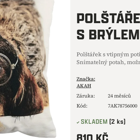
hodnocení
produktu
POLŠTÁŘE
je
0,0
S BRÝLEM
z
5
hvězdiček.
Polštářek s vtipným pot
Snímatelný potah, možn
Značka:
AKAH
Záruka
:
24 měsíců
Kód:
7AK78756000
SKLADEM
(2 ks)
810 KČ