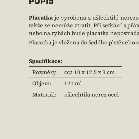
POPIS
Placatka
je vyrobena z ušlechtilé nerez
takže se nemůže ztratit. Při setkání s přá
nebo na rybách bude placatka nepostrad
Placatka je vložena do šedého plstěného 
Specifikace:
Rozměry:
cca 10 x 12,5 x 3 cm
Objem:
120 ml
Materiál:
ušlechtilá nerez ocel