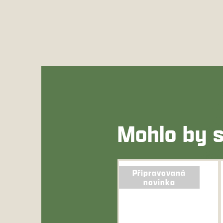
Mohlo by s
Připravovaná
novinka