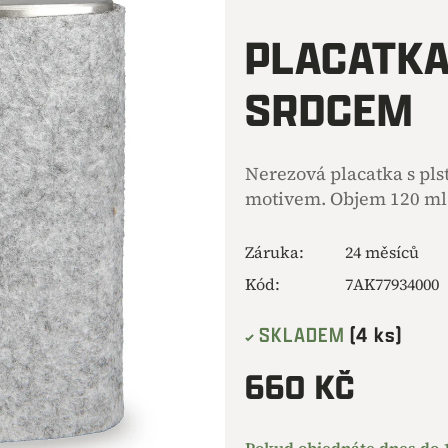
hodnocení
produktu
PLACATKA
je
0,0
SRDCEM
z
5
hvězdiček.
Nerezová placatka s pl
motivem. Objem 120 ml
Záruka
:
24 měsíců
Kód:
7AK77934000
SKLADEM
(4 ks)
660 KČ
Měrná
cena: