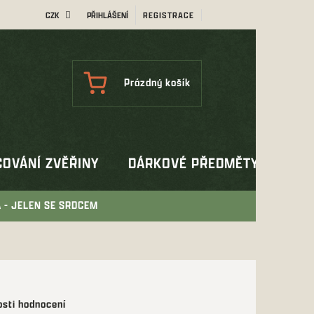
CZK
PŘIHLÁŠENÍ
REGISTRACE
NÁKUPNÍ
Prázdný košík
KOŠÍK
OVÁNÍ ZVĚŘINY
DÁRKOVÉ PŘEDMĚTY
OUT
 - JELEN SE SRDCEM
sti hodnocení