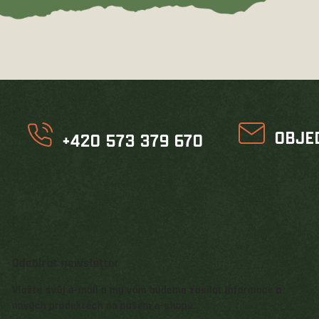
OBJE
+420 573 379 670
Odebírat newsletter
Vložte svůj e-mail a my vám budeme zasílat informace o
nových produktech na našem e-shopu.