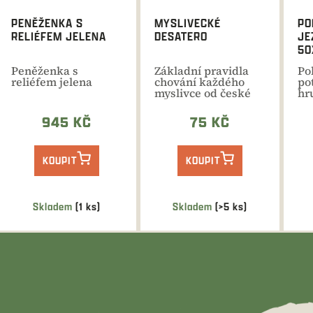
PENĚŽENKA S
MYSLIVECKÉ
PO
RELIÉFEM JELENA
DESATERO
JE
50
Peněženka s
Základní pravidla
Po
reliéfem jelena
chování každého
po
myslivce od české
hr
výtvarnice p. Hany
je
Křenkové.
Sn
945 KČ
75 KČ
KOUPIT
KOUPIT
Skladem
(1 ks)
Skladem
(>5 ks)