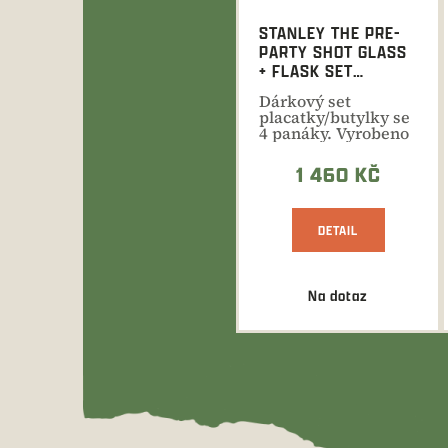
STANLEY THE PRE-
PARTY SHOT GLASS
+ FLASK SET
HAMMERTONE
Dárkový set
GREEN DÁRKOVÝ SET
placatky/butylky se
4 panáky. Vyrobeno
z kvalitního
nerezu....
1 460 KČ
DETAIL
Na dotaz