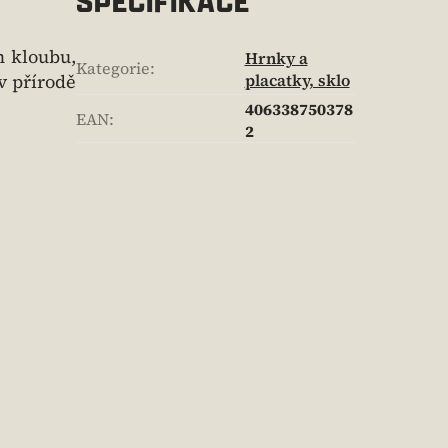
SPECIFIKACE
m kloubu,
Hrnky a
Kategorie
:
 v přírodě
placatky, sklo
406338750378
EAN
:
2