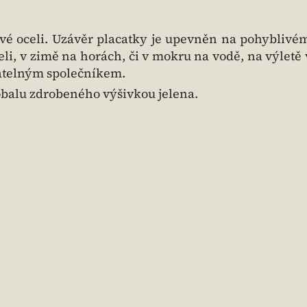
ové oceli. Uzávěr placatky je upevněn na pohyblivé
teli, v zimě na horách, či v mokru na vodě, na výletě
atelným společníkem.
obalu zdrobeného výšivkou jelena.