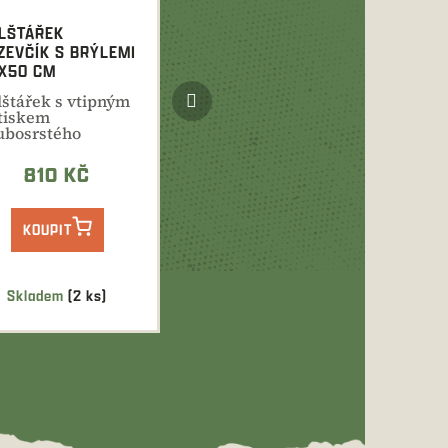
LŠTÁŘEK
ZEVČÍK S BRÝLEMI
X50 CM
Další
lštářek s vtipným
produkt
tiskem
ubosrstého
zevčíka.
ímatelný potah,...
810 KČ
KOUPIT
Skladem
(2 ks)