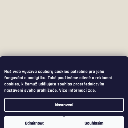
Náš web využívá soubory cookies potřebné pro jeho
fungování a analytiku. Také používáme cílené a reklamní
cookies, k čemuž udělujete souhlas prostřednictvím
nastavení svého prohlížeče. Více informací
zde
.
Nastavení
Využijte přepravu s DPD PICKUP za pouhých 75,- Kč. DPD PICKUP
Vám balíček doručí do široké nabídky výdejních míst a boxů, včetně
Odmítnout
Souhlasím
Z-boxů od Zásilkovny nebo AlzaBoxů.