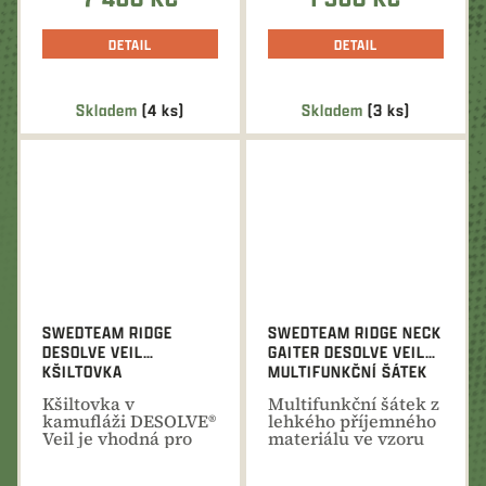
DETAIL
DETAIL
Skladem
(4 ks)
Skladem
(3 ks)
SWEDTEAM RIDGE
SWEDTEAM RIDGE NECK
DESOLVE VEIL
GAITER DESOLVE VEIL
KŠILTOVKA
MULTIFUNKČNÍ ŠÁTEK
Kšiltovka v
Multifunkční šátek z
kamufláži DESOLVE®
lehkého příjemného
Veil je vhodná pro
materiálu ve vzoru
volný čas a všechny
Desolve®Veil
typy lovu.