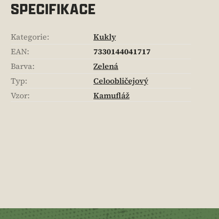
SPECIFIKACE
Kategorie
:
Kukly
EAN
:
7330144041717
Barva
:
Zelená
Typ
:
Celoobličejový
Vzor
:
Kamufláž