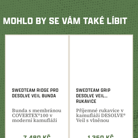
MOHLO BY SE VÁM TAKÉ LÍBIT
SWEDTEAM RIDGE PRO
SWEDTEAM GRIP
DESOLVE VEIL BUNDA
DESOLVE VEIL
RUKAVICE
Bunda s membránou
Příjemné rukavice v
COVERTEX®100 v
kamufláži DESOLVE®
moderní kamufláži
Veil s vlněnou
DESOLVE® Veil.
podšívkou jsou...
7 480 KČ
1 360 KČ