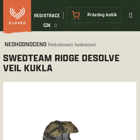
Přejít
na
NÁKUPNÍ
Prázdný košík
REGISTRACE
obsah
KOŠÍK
CZK
Průměrné
NEOHODNOCENO
Podrobnosti hodnocení
hodnocení
SWEDTEAM RIDGE DESOLVE
produktu
je
VEIL KUKLA
0,0
z
5
hvězdiček.