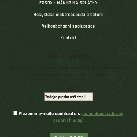
ESSOX - NÁKUP NA SPLÁTKY
Recyklace elektroodpadu a baterií
Velkoobchodní spolupráce
Kontakt
Odebírat newsletter
Vložte svůj e-mail a my vám budeme zasílat informace o
nových produktech na našem e-shopu.
E-mail
Vložením e-mailu souhlasíte s
podmínkami ochrany
osobních údajů