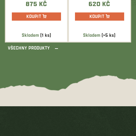
875 KČ
620 KČ
KOUPIT
KOUPIT
Skladem
(1 ks)
Skladem
(>5 ks)
VŠECHNY PRODUKTY
Z
á
p
a
t