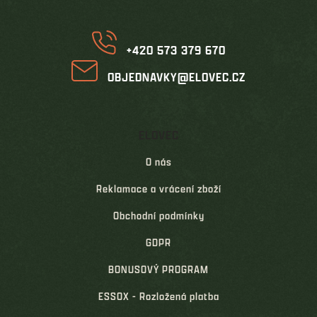
í
+420 573 379 670
OBJEDNAVKY@ELOVEC.CZ
ELOVEC
O nás
Reklamace a vrácení zboží
Obchodní podmínky
GDPR
BONUSOVÝ PROGRAM
ESSOX - Rozložená platba