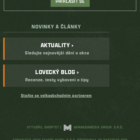
PŘIHLÁSIT SE
NOVINKY A ČLÁNKY
AKTUALITY ›
Sledujte nejnovější dění a akce
LOVECKÝ BLOG ›
Recenze, testy vybavení a tipy
Staňte se velkoobchodním partnerem
VYTVOŘIL SHOPTET
|
MIRANDAMEDIA GROUP, S.R.O.
COPYRIGHT 2021 ZÁHOŘÍ RUDEL S.R.O. PŘEROVSKÁ 38 BYSTŘICE POD