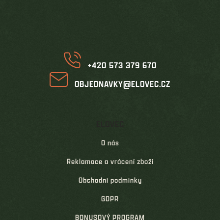
p
a
t
í
+420 573 379 670
OBJEDNAVKY@ELOVEC.CZ
ELOVEC
O nás
Reklamace a vrácení zboží
Obchodní podmínky
GDPR
BONUSOVÝ PROGRAM