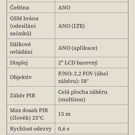
Čeština
ANO
GSM brána
(odesílání
ANO (LTE)
snímků)
Dálkové
ANO (aplikace)
ovládání
Displej
2" LCD barevný
F/NO: 2,2 FOV (úhel
Objektiv
záběru): 58°
Celá plocha záběru
Záběr PIR
(multizon)
Max dosah PIR
15 m
(člověk) 25°C
Rychlost odezvy
0,6 s