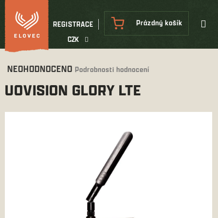
Přejít
na
NÁKUPNÍ
Prázdný košík
REGISTRACE
obsah
KOŠÍK
CZK
Průměrné
NEOHODNOCENO
Podrobnosti hodnocení
hodnocení
UOVISION GLORY LTE
produktu
je
0,0
z
5
hvězdiček.