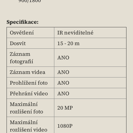
900/1800
Specifikace:
Osvětlení
IR neviditelné
Dosvit
15 - 20 m
Záznam
ANO
fotografií
Záznam videa
ANO
Prohlížení foto
ANO
Přehrání video
ANO
Maximální
20 MP
rozlišení foto
Maximální
1080P
rozlišení video