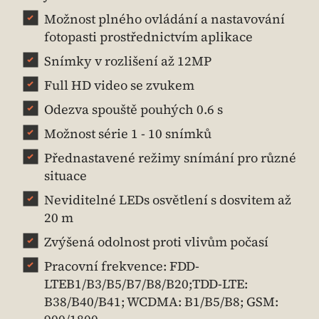
Možnost plného ovládání a nastavování
fotopasti prostřednictvím aplikace
Snímky v rozlišení až 12MP
Full HD video se zvukem
Odezva spouště pouhých 0.6 s
Možnost série 1 - 10 snímků
Přednastavené režimy snímání pro různé
situace
Neviditelné LEDs osvětlení s dosvitem až
20 m
Zvýšená odolnost proti vlivům počasí
Pracovní frekvence: FDD-
LTEB1/B3/B5/B7/B8/B20;TDD-LTE:
B38/B40/B41; WCDMA: B1/B5/B8; GSM: