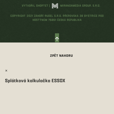
VYTVOŘIL SHOPTET
|
MIRANDAMEDIA GROUP, S.R.O.
COPYRIGHT 2021 ZÁHOŘÍ RUDEL S.R.O. PŘEROVSKÁ 38 BYSTŘICE POD
HOSTÝNEM 76861 ČESKÁ REPUBLIKA
×
Splátková kalkulačka ESSOX