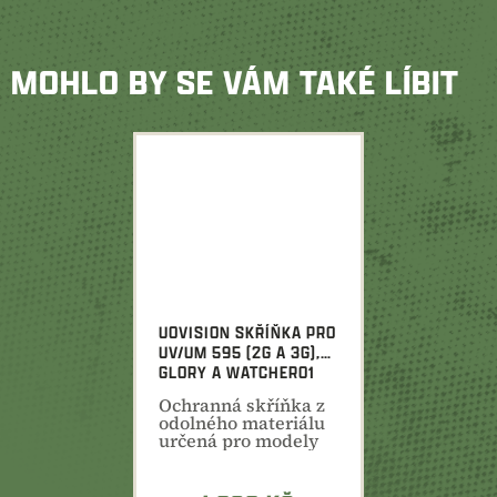
MOHLO BY SE VÁM TAKÉ LÍBIT
UOVISION SKŘÍŇKA PRO
UV/UM 595 (2G A 3G),
GLORY A WATCHER01
Ochranná skříňka z
odolného materiálu
určená pro modely
UOVision 595, Glory
a...