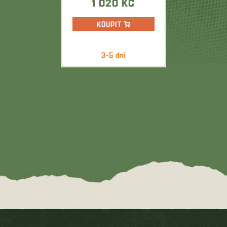
1 020 KČ
KOUPIT
3-5 dní
Z
á