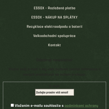
ESSOX - Rozložená platba
ESSOX - NÁKUP NA SPLÁTKY
Recyklace elektroodpadu a baterií
Velkoobchodní spolupráce
Kontakt
Odebírat newsletter
Vložte svůj e-mail a my vám budeme zasílat informace o
nových produktech na našem e-shopu.
E-mail
Vložením e-mailu souhlasíte s
podmínkami ochrany