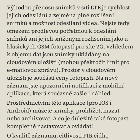
Výhodou přenosu snímků v síti
LTE
je rychlost
jejich odesílání a zejména plné rozlišení
snímků a možnost odesílání videa. Nejste tedy
omezeni prodlevou potřebnou k odeslání
snímků ani jejich sníženým rozlišením jako u
klasických GSM fotopastí pro sítě 2G. Vzhledem
k objemu dat jsou snímky ukládány na
cloudovém uložišti (mohou překročit limit pro
e-mailovou zprávu). Prostor v cloudovém
uložišti je součástí ceny fotopasti. Na nový
záznam jste upozorněni notifikací z mobilní
aplikace, která současně zašle i náhled.
Prostřednictvím této aplikace (pro IOS i
Android) můžete snímky, prohlížet, mazat
nebo archivovat. A co je důležité také fotopast
kompletně nastavovat a ovládat!
O kvalitě záznamu, citlivosti PIR čidla,