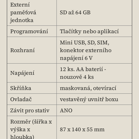
Externí
paměťová
SD až 64 GB
jednotka
Programování
Tlačítky nebo aplikací
Mini USB, SD, SIM,
Rozhraní
konektor externího
napájení 6 V
12 ks. AA baterií -
Napájení
nouzově 4 ks
Skříňka
maskovaná, otevírací
Ovladač
vestavěný uvnitř boxu
Závit pro stativ
ANO
Rozměr (šířka x
výška x
87 x 140 x 55 mm
hloubka)