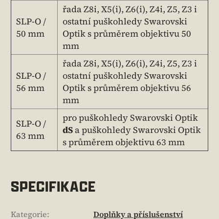
řada Z8i, X5(i), Z6(i), Z4i, Z5, Z3 i
SLP-O /
ostatní puškohledy Swarovski
50 mm
Optik s průměrem objektivu 50
mm
řada Z8i, X5(i), Z6(i), Z4i, Z5, Z3 i
SLP-O /
ostatní puškohledy Swarovski
56 mm
Optik s průměrem objektivu 56
mm
pro puškohledy Swarovski Optik
SLP-O /
dS
a puškohledy Swarovski Optik
63 mm
s průměrem objektivu 63 mm
SPECIFIKACE
Kategorie
:
Doplňky a příslušenství