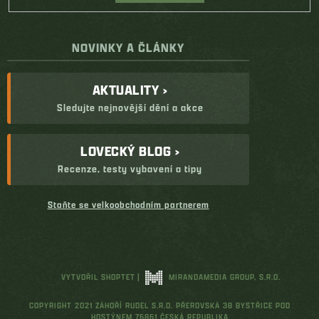
NOVINKY A ČLÁNKY
AKTUALITY ›
Sledujte nejnovější dění a akce
LOVECKÝ BLOG ›
Recenze, testy vybavení a tipy
Staňte se velkoobchodním partnerem
VYTVOŘIL SHOPTET
|
MIRANDAMEDIA GROUP, S.R.O.
COPYRIGHT 2021 ZÁHOŘÍ RUDEL S.R.O. PŘEROVSKÁ 38 BYSTŘICE POD
HOSTÝNEM 76861 ČESKÁ REPUBLIKA