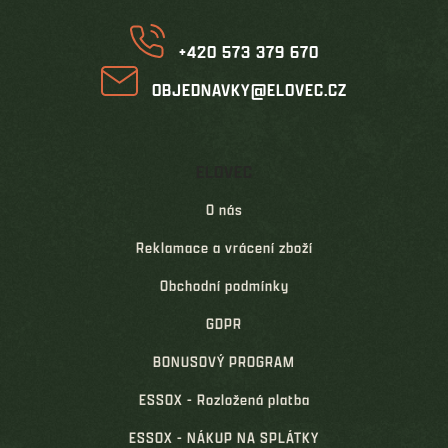
í
+420 573 379 670
OBJEDNAVKY@ELOVEC.CZ
ELOVEC
O nás
Reklamace a vrácení zboží
Obchodní podmínky
GDPR
BONUSOVÝ PROGRAM
ESSOX - Rozložená platba
ESSOX - NÁKUP NA SPLÁTKY