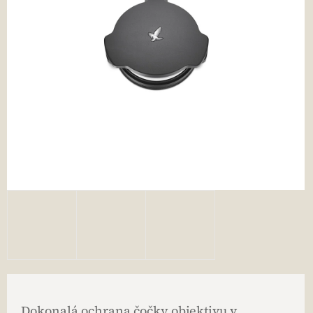
Dokonalá ochrana čočky objektivu v