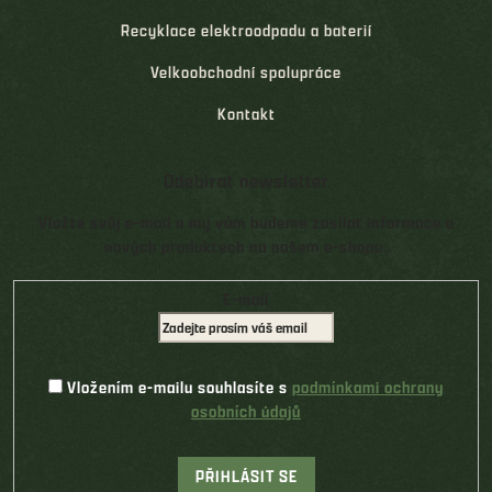
Recyklace elektroodpadu a baterií
Velkoobchodní spolupráce
Kontakt
Odebírat newsletter
Vložte svůj e-mail a my vám budeme zasílat informace o
nových produktech na našem e-shopu.
E-mail
Vložením e-mailu souhlasíte s
podmínkami ochrany
osobních údajů
PŘIHLÁSIT SE