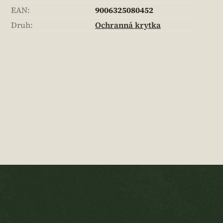
EAN
:
9006325080452
Druh
:
Ochranná krytka
Z
á
p
a
t