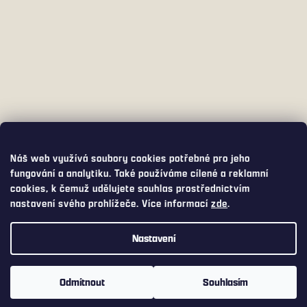
Náš web využívá soubory cookies potřebné pro jeho
fungování a analytiku. Také používáme cílené a reklamní
cookies, k čemuž udělujete souhlas prostřednictvím
nastavení svého prohlížeče. Více informací
zde
.
Nastavení
Využijte přepravu s DPD PICKUP za pouhých 75,- Kč. DPD PICKUP
Vám balíček doručí do široké nabídky výdejních míst a boxů, včetně
Odmítnout
Souhlasím
Z-boxů od Zásilkovny nebo AlzaBoxů.