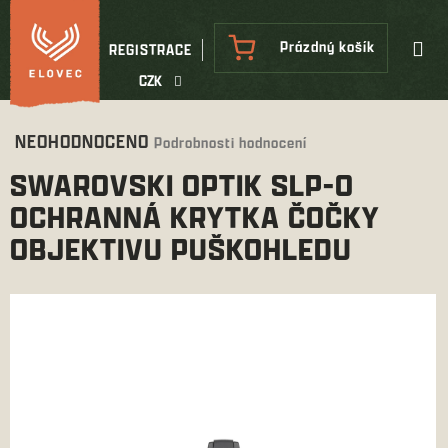
Přejít
na
NÁKUPNÍ
Prázdný košík
REGISTRACE
obsah
KOŠÍK
CZK
Průměrné
NEOHODNOCENO
Podrobnosti hodnocení
hodnocení
SWAROVSKI OPTIK SLP-O
produktu
je
OCHRANNÁ KRYTKA ČOČKY
0,0
OBJEKTIVU PUŠKOHLEDU
z
5
hvězdiček.