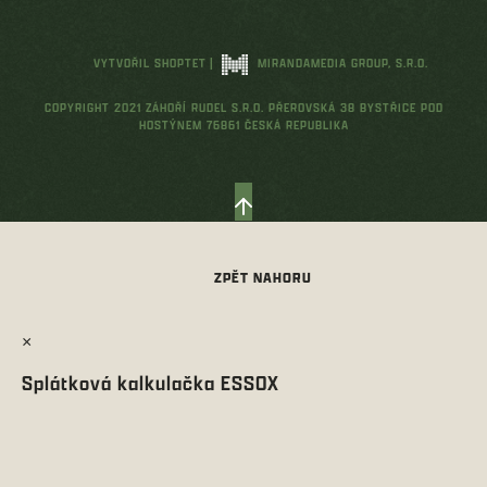
VYTVOŘIL SHOPTET
|
MIRANDAMEDIA GROUP, S.R.O.
COPYRIGHT 2021 ZÁHOŘÍ RUDEL S.R.O. PŘEROVSKÁ 38 BYSTŘICE POD
HOSTÝNEM 76861 ČESKÁ REPUBLIKA
×
Splátková kalkulačka ESSOX