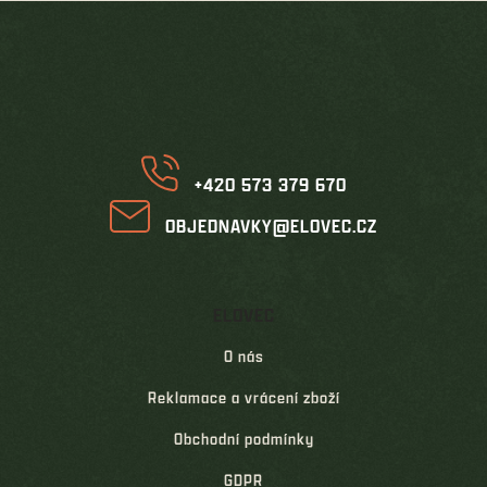
Z
á
p
a
t
í
+420 573 379 670
OBJEDNAVKY@ELOVEC.CZ
ELOVEC
O nás
Reklamace a vrácení zboží
Obchodní podmínky
GDPR