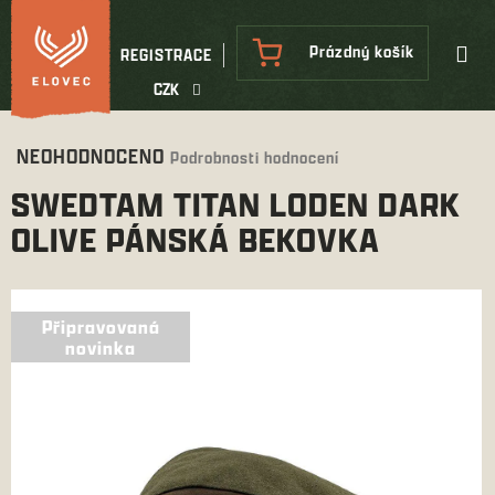
Přejít
na
NÁKUPNÍ
Prázdný košík
REGISTRACE
obsah
KOŠÍK
CZK
Průměrné
NEOHODNOCENO
Podrobnosti hodnocení
hodnocení
SWEDTAM TITAN LODEN DARK
produktu
je
OLIVE PÁNSKÁ BEKOVKA
0,0
z
5
hvězdiček.
Připravovaná
Připravovaná
novinka
novinka