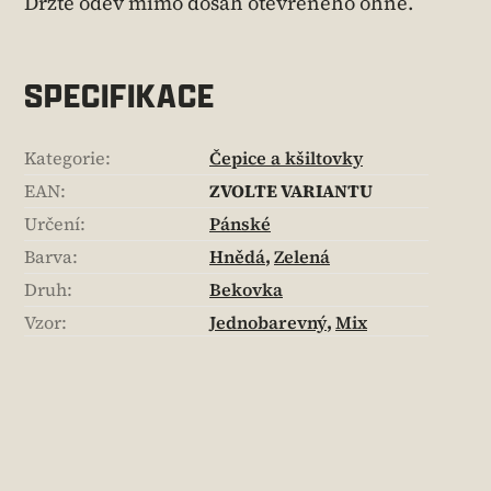
Držte oděv mimo dosah otevřeného ohně.
SPECIFIKACE
Kategorie
:
Čepice a kšiltovky
EAN
:
ZVOLTE VARIANTU
Určení
:
Pánské
Barva
:
Hnědá
,
Zelená
Druh
:
Bekovka
Vzor
:
Jednobarevný
,
Mix