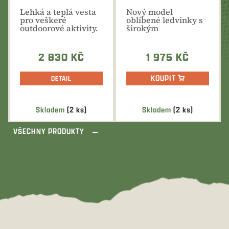
Lehká a teplá vesta
Nový model
pro veškeré
oblíbené ledvinky s
outdoorové aktivity.
širokým
polstrovaným
bederním pásem je...
2 830 KČ
1 975 KČ
KOUPIT
DETAIL
Skladem
(2 ks)
Skladem
(2 ks)
VŠECHNY PRODUKTY