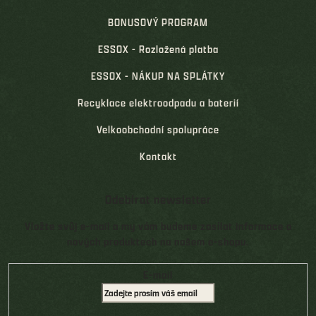
BONUSOVÝ PROGRAM
ESSOX - Rozložená platba
ESSOX - NÁKUP NA SPLÁTKY
Recyklace elektroodpadu a baterií
Velkoobchodní spolupráce
Kontakt
Odebírat newsletter
Vložte svůj e-mail a my vám budeme zasílat informace o
nových produktech na našem e-shopu.
E-mail