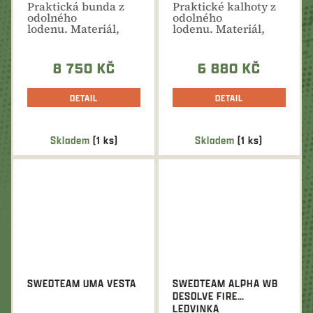
Praktická bunda z
Praktické kalhoty z
odolného
odolného
lodenu. Materiál,
lodenu. Materiál,
který vydrží i
který vydrží i
velkou...
velkou...
8 750 KČ
6 880 KČ
DETAIL
DETAIL
Skladem
(1 ks)
Skladem
(1 ks)
SWEDTEAM UMA VESTA
SWEDTEAM ALPHA WB
DESOLVE FIRE
LEDVINKA