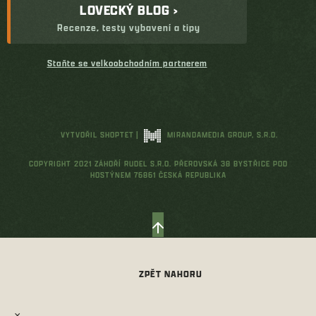
LOVECKÝ BLOG ›
Recenze, testy vybavení a tipy
Staňte se velkoobchodním partnerem
VYTVOŘIL SHOPTET
|
MIRANDAMEDIA GROUP, S.R.O.
COPYRIGHT 2021 ZÁHOŘÍ RUDEL S.R.O. PŘEROVSKÁ 38 BYSTŘICE POD
HOSTÝNEM 76861 ČESKÁ REPUBLIKA
×