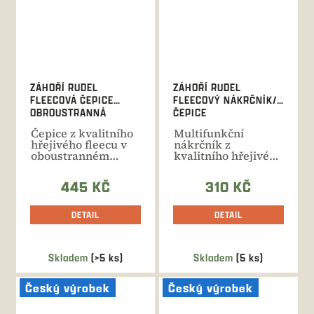
ZÁHOŘÍ RUDEL
ZÁHOŘÍ RUDEL
FLEECOVÁ ČEPICE
FLEECOVÝ NÁKRČNÍK/
OBROUSTRANNÁ
ČEPICE
Čepice z kvalitního
Multifunkční
hřejivého fleecu v
nákrčník z
oboustranném
kvalitního hřejivého
barevném
fleecu v
provedení....
oboustranném
445 KČ
310 KČ
barevném...
DETAIL
DETAIL
Skladem
(>5 ks)
Skladem
(5 ks)
Český výrobek
Český výrobek