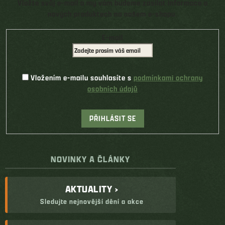
Vložte svůj e-mail a my vám budeme zasílat informace o
nových produktech na našem e-shopu.
E-mail
Vložením e-mailu souhlasíte s
podmínkami ochrany
osobních údajů
PŘIHLÁSIT SE
NOVINKY A ČLÁNKY
AKTUALITY ›
Sledujte nejnovější dění a akce