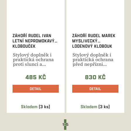
ZÁHOŘÍ RUDEL IVAN
ZÁHOŘÍ RUDEL MAREK
LETNÍ NEPROMOKAVÝ
MYSLIVECKÝ
KLOBOUČEK
LODENOVÝ KLOBOUK
Stylový doplněk i
Stylový doplněk i
praktická ochrana
praktická ochrana
proti slunci a
před nepřízni
nepřízni počasí od
počasí. Hřejivý
jara až...
loden s...
485 KČ
830 KČ
DETAIL
DETAIL
Skladem
(3 ks)
Skladem
(3 ks)
S
1
5
t