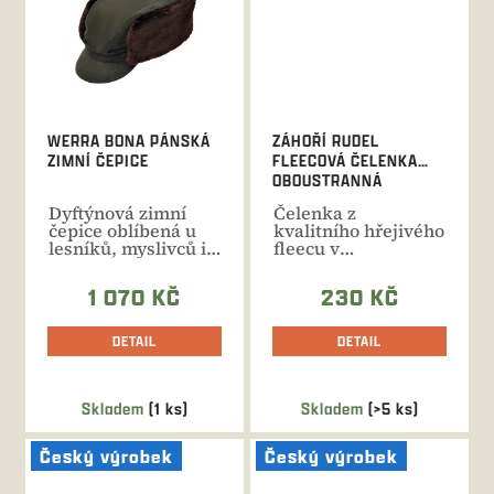
WERRA BONA PÁNSKÁ
ZÁHOŘÍ RUDEL
ZIMNÍ ČEPICE
FLEECOVÁ ČELENKA
OBOUSTRANNÁ
Dyftýnová zimní
Čelenka z
čepice oblíbená u
kvalitního hřejivého
lesníků, myslivců i
fleecu v
rybářů s
oboustranném
ohrnovacím...
barevném
1 070 KČ
230 KČ
provedení....
DETAIL
DETAIL
Skladem
(1 ks)
Skladem
(>5 ks)
Český výrobek
Český výrobek