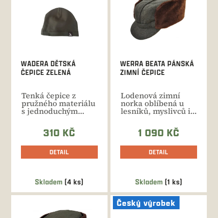
i
s
p
r
o
d
WADERA DĚTSKÁ
WERRA BEATA PÁNSKÁ
u
ČEPICE ZELENÁ
ZIMNÍ ČEPICE
k
t
Tenká čepice z
Lodenová zimní
ů
pružného materiálu
norka oblíbená u
s jednoduchým
lesníků, myslivců i
lemem pro
rybářů s
nejmenší výletníky.
ohrnovacím
310 KČ
1 090 KČ
lemem...
DETAIL
DETAIL
Skladem
(4 ks)
Skladem
(1 ks)
Český výrobek