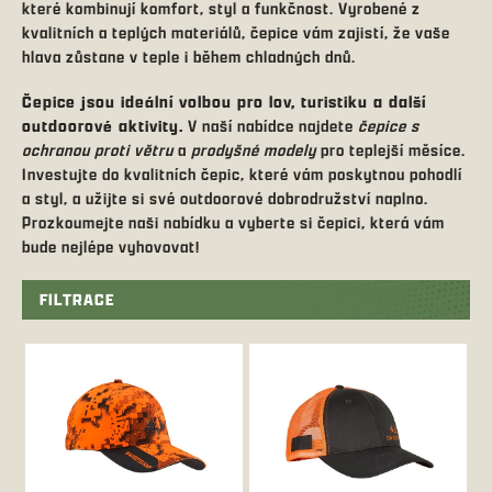
které kombinují komfort, styl a funkčnost. Vyrobené z
kvalitních a teplých materiálů, čepice vám zajistí, že vaše
hlava zůstane v teple i během chladných dnů.
Čepice jsou ideální volbou pro lov, turistiku a další
outdoorové aktivity.
V naší nabídce najdete
čepice s
ochranou proti větru
a
prodyšné modely
pro teplejší měsíce.
Investujte do kvalitních čepic, které vám poskytnou pohodlí
a styl, a užijte si své outdoorové dobrodružství naplno.
Prozkoumejte naši nabídku a vyberte si čepici, která vám
bude nejlépe vyhovovat!
FILTRACE
V
ý
p
i
s
p
r