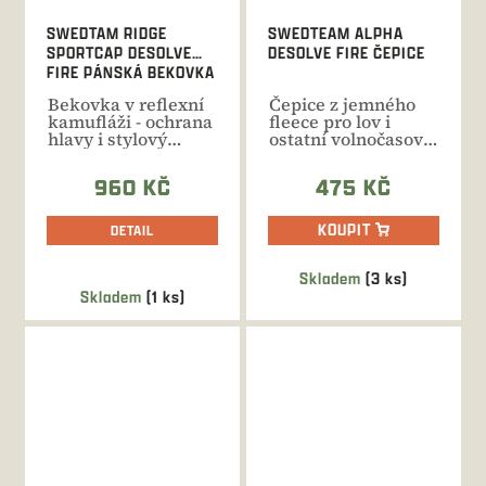
SWEDTAM RIDGE
SWEDTEAM ALPHA
SPORTCAP DESOLVE
DESOLVE FIRE ČEPICE
FIRE PÁNSKÁ BEKOVKA
Bekovka v reflexní
Čepice z jemného
kamufláži - ochrana
fleece pro lov i
hlavy i stylový
ostatní volnočasové
doplněk pro
aktivity v
zajištění...
kamufláži...
960 KČ
475 KČ
KOUPIT
DETAIL
Skladem
(3 ks)
Průměrné
Skladem
(1 ks)
hodnocení
produktu
je
5,0
z
5
hvězdiček.