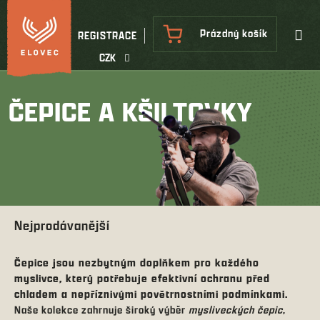
Přejít
na
NÁKUPNÍ
Prázdný košík
REGISTRACE
obsah
KOŠÍK
CZK
ČEPICE A KŠILTOVKY
Nejprodávanější
Čepice jsou nezbytným doplňkem pro každého
myslivce, který potřebuje efektivní ochranu před
chladem a nepříznivými povětrnostními podmínkami.
Naše kolekce zahrnuje široký výběr
mysliveckých čepic
,