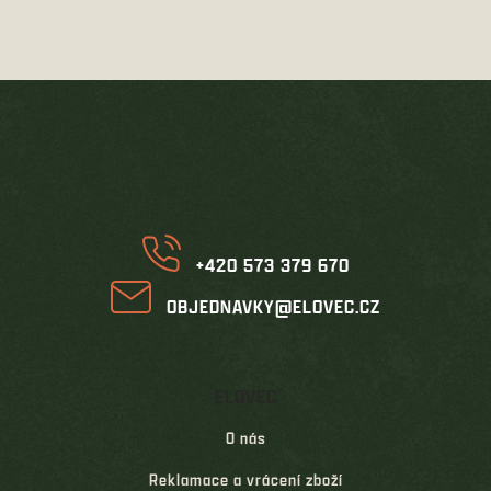
o
d
v
a
á
c
n
í
í
Z
p
á
r
p
v
k
a
y
t
v
í
ý
p
i
+420 573 379 670
s
u
OBJEDNAVKY@ELOVEC.CZ
ELOVEC
O nás
Reklamace a vrácení zboží