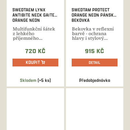
SWEDTAEM LYNX
SWEDTAM PROTECT
ANTIBITE NECK GAITER
ORANGE NEON PÁNSKÁ
ORANGE NEON
BEKOVKA
Multifunkční šátek
Bekovka v reflexní
z lehkého
barvě - ochrana
příjemného
hlavy i stylový
materiálu s
doplněk pro
repelentní
zajištění...
720 KČ
915 KČ
úpravou...
KOUPIT
DETAIL
Skladem
(>5 ks)
Předobjednávka