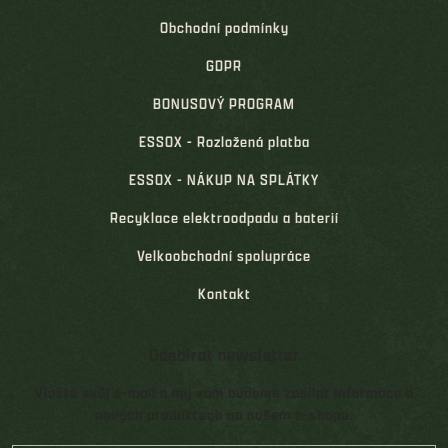
Obchodní podmínky
GDPR
BONUSOVÝ PROGRAM
ESSOX - Rozložená platba
ESSOX - NÁKUP NA SPLÁTKY
Recyklace elektroodpadu a baterií
Velkoobchodní spolupráce
Kontakt
Odebírat newsletter
Vložte svůj e-mail a my vám budeme zasílat informace o
nových produktech na našem e-shopu.