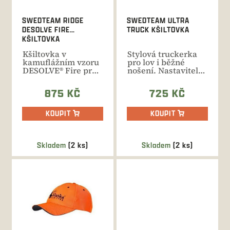
o
d
SWEDTEAM RIDGE
SWEDTEAM ULTRA
u
DESOLVE FIRE
TRUCK KŠILTOVKA
k
KŠILTOVKA
t
Kšiltovka v
Stylová truckerka
ů
kamuflážním vzoru
pro lov i běžné
DESOLVE® Fire pro
nošení. Nastavitelný
maximální
pásek na suchý
bezpečnost při lovu.
zip,...
875 KČ
725 KČ
KOUPIT
KOUPIT
Skladem
(2 ks)
Skladem
(2 ks)