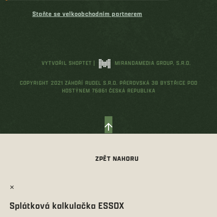
Staňte se velkoobchodním partnerem
VYTVOŘIL SHOPTET
|
MIRANDAMEDIA GROUP, S.R.O.
COPYRIGHT 2021 ZÁHOŘÍ RUDEL S.R.O. PŘEROVSKÁ 38 BYSTŘICE POD
HOSTÝNEM 76861 ČESKÁ REPUBLIKA
×
Splátková kalkulačka ESSOX