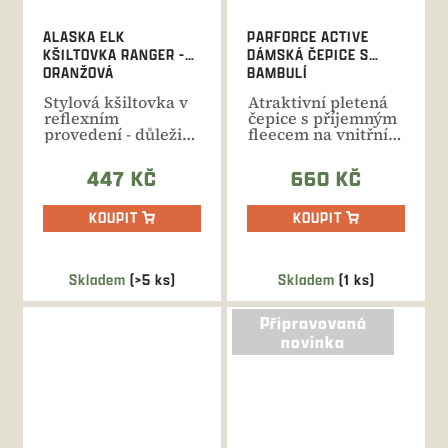
ALASKA ELK
PARFORCE ACTIVE
KŠILTOVKA RANGER -
DÁMSKÁ ČEPICE S
ORANŽOVÁ
BAMBULÍ
Stylová kšiltovka v
Atraktivní pletená
reflexním
čepice s příjemným
provedení - důležitý
fleecem na vnitřní
bezpečnostní prvek
straně a bambulkou
na...
z...
447 KČ
660 KČ
KOUPIT
KOUPIT
Skladem
(>5 ks)
Skladem
(1 ks)
Připravovaná
novinka