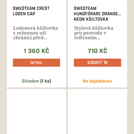
SWEDTEAM CREST
SWEDTEAM
LODEN CAP
HUNDFÖRARE ORANGE
NEON KŠILTOVKA
Lodenová kšiltovka
Stylová kšiltovka
s ochranou uší
pro psovoda v
chránící před
reflexním
nepřízní počasí.
provedení pro
Přehoz v...
maximální
1 360 KČ
710 KČ
bezpečnost...
KOUPIT
DETAIL
Skladem
(1 ks)
Na objednávku