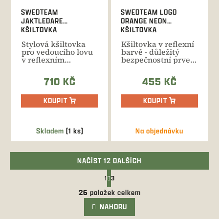
SWEDTEAM
SWEDTEAM LOGO
JAKTLEDARE
ORANGE NEON
KŠILTOVKA
KŠILTOVKA
Stylová kšiltovka
Kšiltovka v reflexní
pro vedoucího lovu
barvě - důležitý
v reflexním
bezpečnostní prvek
provedení pro
na společných
maximální...
akcích.
710 KČ
455 KČ
KOUPIT
KOUPIT
Skladem
(1 ks)
Na objednávku
NAČÍST 12 DALŠÍCH
S
1
3
t
O
r
26
položek celkem
v
á
l
NAHORU
n
k
á