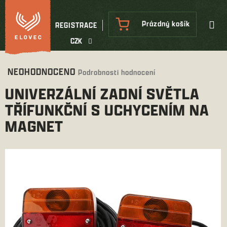
Přejít
na
NÁKUPNÍ
Prázdný košík
REGISTRACE
obsah
KOŠÍK
CZK
Průměrné
NEOHODNOCENO
Podrobnosti hodnocení
hodnocení
UNIVERZÁLNÍ ZADNÍ SVĚTLA
produktu
je
TŘÍFUNKČNÍ S UCHYCENÍM NA
0,0
MAGNET
z
5
hvězdiček.