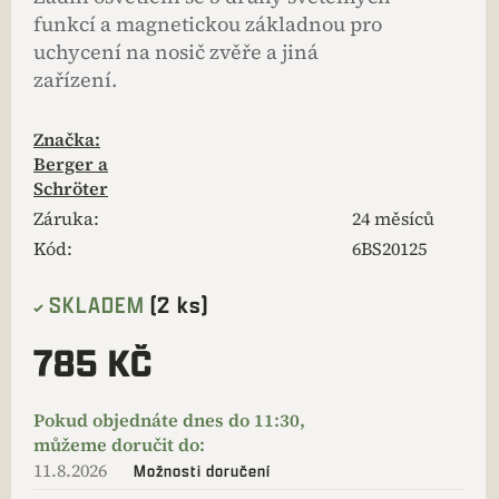
funkcí a magnetickou základnou pro
uchycení na nosič zvěře a jiná
zařízení.
Značka:
Berger a
Schröter
Záruka
:
24 měsíců
Kód:
6BS20125
SKLADEM
(2 ks)
785 KČ
11.8.2026
Možnosti doručení