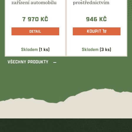
zařízení automobilu
prostřednictvím
pomocí
magnetu na střechu
rychloupínací...
pracovního...
7 970 KČ
946 KČ
KOUPIT
DETAIL
Skladem
(1 ks)
Skladem
(3 ks)
VŠECHNY PRODUKTY
Z
á