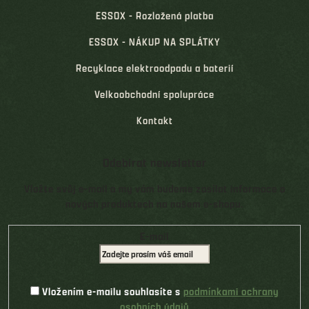
ESSOX - Rozložená platba
ESSOX - NÁKUP NA SPLÁTKY
Recyklace elektroodpadu a baterií
Velkoobchodní spolupráce
Kontakt
Odebírat newsletter
Vložte svůj e-mail a my vám budeme zasílat informace o
nových produktech na našem e-shopu.
E-mail
Vložením e-mailu souhlasíte s
podmínkami ochrany
osobních údajů