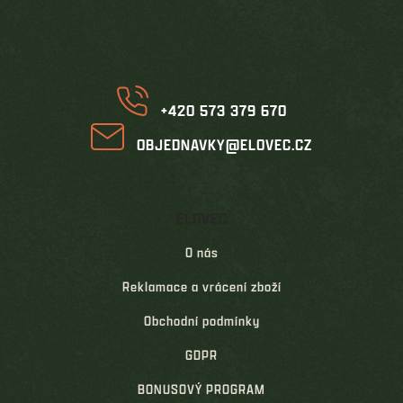
p
a
t
í
+420 573 379 670
OBJEDNAVKY@ELOVEC.CZ
ELOVEC
O nás
Reklamace a vrácení zboží
Obchodní podmínky
GDPR
BONUSOVÝ PROGRAM