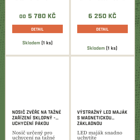
automobilu pomocí...
pomocí
šroubového...
5 780 KČ
6 250 KČ
OD
DETAIL
DETAIL
Skladem
(1 ks)
Průměrné
Skladem
(1 ks)
hodnocení
produktu
je
5,0
z
5
hvězdiček.
NOSIČ ZVĚŘE NA TAŽNÉ
VÝSTRAŽNÝ LED MAJÁK
ZAŘÍZENÍ SKLOPNÝ -
S MAGNETICKOU
UCHYCENÍ PÁKOU
ZÁKLADNOU
Nosič určený pro
LED maják snadno
uchycení na tažné
uchytíte