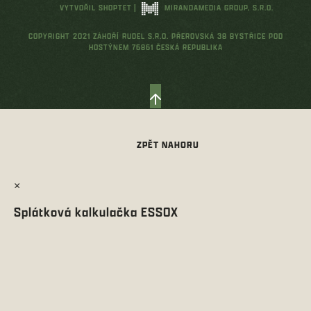
VYTVOŘIL SHOPTET
|
MIRANDAMEDIA GROUP, S.R.O.
COPYRIGHT 2021 ZÁHOŘÍ RUDEL S.R.O. PŘEROVSKÁ 38 BYSTŘICE POD
HOSTÝNEM 76861 ČESKÁ REPUBLIKA
×
Splátková kalkulačka ESSOX