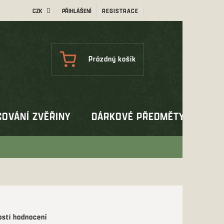
CZK
PŘIHLÁŠENÍ
REGISTRACE
NÁKUPNÍ
Prázdný košík
KOŠÍK
OVÁNÍ ZVĚŘINY
DÁRKOVÉ PŘEDMĚTY
OUT
sti hodnocení