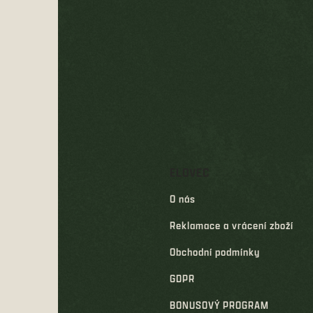
á
p
a
t
í
ELOVEC
O nás
Reklamace a vrácení zboží
Obchodní podmínky
GDPR
BONUSOVÝ PROGRAM