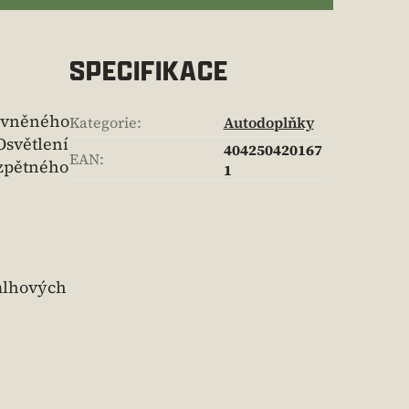
SPECIFIKACE
evněného
Kategorie
:
Autodoplňky
Osvětlení
404250420167
EAN
:
 zpětného
1
 mlhových