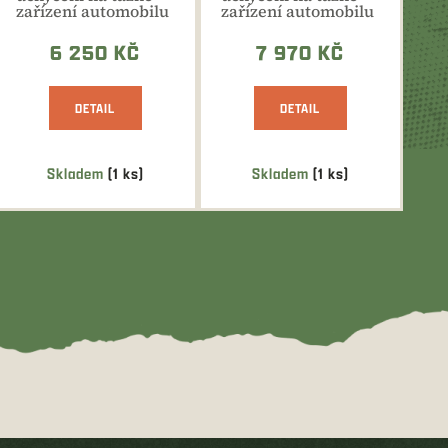
zařízení automobilu
zařízení automobilu
pomocí
pomocí
šroubového...
rychloupínací...
6 250 KČ
7 970 KČ
DETAIL
DETAIL
Skladem
(1 ks)
Skladem
(1 ks)