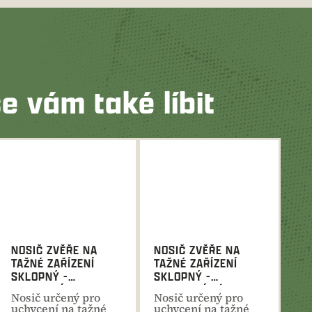
e vám také líbit
NOSIČ ZVĚŘE NA
NOSIČ ZVĚŘE NA
TAŽNÉ ZAŘÍZENÍ
TAŽNÉ ZAŘÍZENÍ
SKLOPNÝ -
SKLOPNÝ -
UCHYCENÍ NA
UCHYCENÍ PÁKOU
Nosič určený pro
Nosič určený pro
ŠROUBOVÝ DRŽÁK
uchycení na tažné
uchycení na tažné