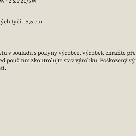
1W · 2 x P21/5W
ých tyčí 15,5 cm
lu v souladu s pokyny výrobce. Výrobek chraňte př
řed použitím zkontrolujte stav výrobku. Poškozený v
tí.