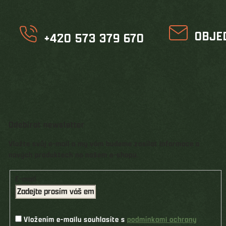
OBJE
+420 573 379 670
Odebírat newsletter
Vložte svůj e-mail a my vám budeme zasílat informace o
nových produktech na našem e-shopu.
E-mail
Vložením e-mailu souhlasíte s
podmínkami ochrany