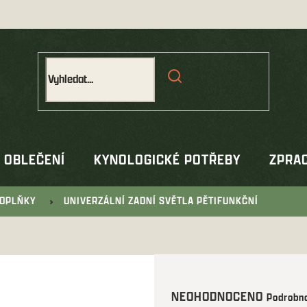
OBLEČENÍ
KYNOLOGICKÉ POTŘEBY
ZPRAC
OPLŇKY
UNIVERZÁLNÍ ZADNÍ SVĚTLA PĚTIFUNKČNÍ
Průměrné
NEOHODNOCENO
Podrobno