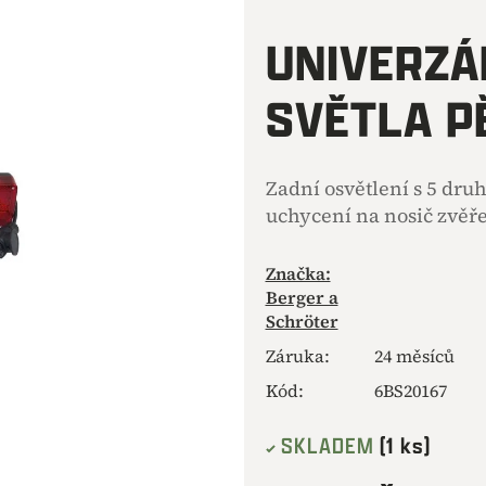
hodnocení
produktu
UNIVERZÁ
je
0,0
SVĚTLA P
z
5
hvězdiček.
Zadní osvětlení s 5 dru
uchycení na nosič zvěře 
Značka:
Berger a
Schröter
Záruka
:
24 měsíců
Kód:
6BS20167
SKLADEM
(1 ks)