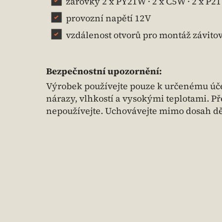
žárovky 2 x PY21W · 2 x C5W · 2 x P2
provozní napětí 12V
vzdálenost otvorů pro montáž závitov
Bezpečnostní upozornění:
Výrobek používejte pouze k určenému úče
nárazy, vlhkostí a vysokými teplotami. P
nepoužívejte. Uchovávejte mimo dosah dě