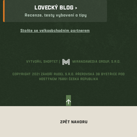
LOVECKÝ BLOG ›
Recenze, testy vybavení a tipy
Staňte se velkoobchodním partnerem
VYTVOŘIL SHOPTET
|
MIRANDAMEDIA GROUP, S.R.O.
COPYRIGHT 2021 ZÁHOŘÍ RUDEL S.R.O. PŘEROVSKÁ 38 BYSTŘICE POD
HOSTÝNEM 76861 ČESKÁ REPUBLIKA