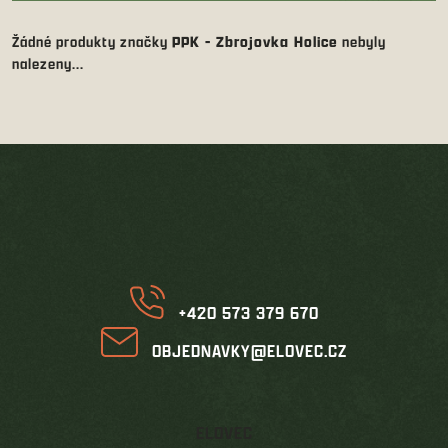
Žádné produkty značky
PPK - Zbrojovka Holice
nebyly
nalezeny...
Z
á
p
a
t
í
+420 573 379 670
OBJEDNAVKY@ELOVEC.CZ
ELOVEC