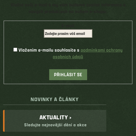
Vložte svůj e-mail a my vám budeme zasílat informace o
nových produktech na našem e-shopu.
E-mail
Vložením e-mailu souhlasíte s
podmínkami ochrany
osobních údajů
PŘIHLÁSIT SE
NOVINKY A ČLÁNKY
AKTUALITY ›
Sledujte nejnovější dění a akce