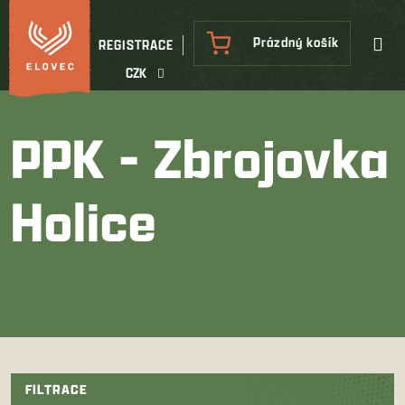
Přejít
na
NÁKUPNÍ
Prázdný košík
REGISTRACE
obsah
KOŠÍK
CZK
PPK - Zbrojovka
Holice
FILTRACE