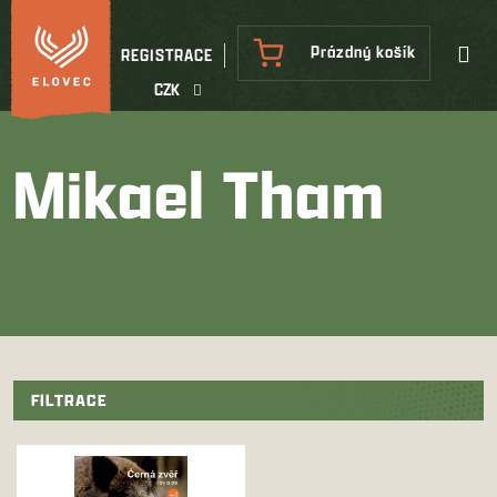
Přejít
na
NÁKUPNÍ
Prázdný košík
REGISTRACE
obsah
KOŠÍK
CZK
Mikael Tham
FILTRACE
V
ý
p