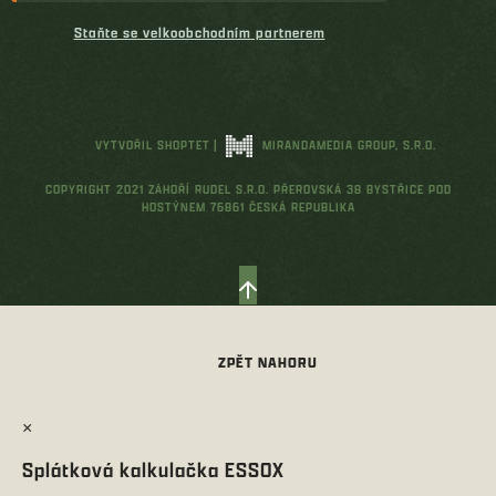
Staňte se velkoobchodním partnerem
VYTVOŘIL SHOPTET
|
MIRANDAMEDIA GROUP, S.R.O.
COPYRIGHT 2021 ZÁHOŘÍ RUDEL S.R.O. PŘEROVSKÁ 38 BYSTŘICE POD
HOSTÝNEM 76861 ČESKÁ REPUBLIKA
×
Splátková kalkulačka ESSOX