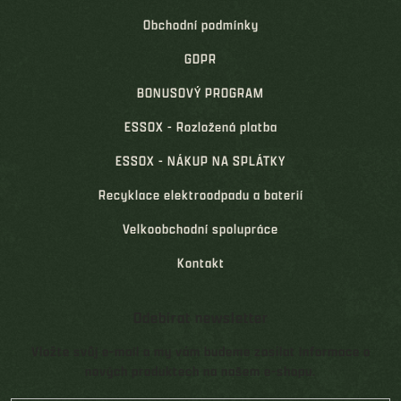
Obchodní podmínky
GDPR
BONUSOVÝ PROGRAM
ESSOX - Rozložená platba
ESSOX - NÁKUP NA SPLÁTKY
Recyklace elektroodpadu a baterií
Velkoobchodní spolupráce
Kontakt
Odebírat newsletter
Vložte svůj e-mail a my vám budeme zasílat informace o
nových produktech na našem e-shopu.