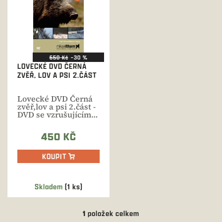
i
s
p
r
o
d
650 Kč
–30 %
LOVECKÉ DVD ČERNÁ
u
ZVĚŘ, LOV A PSI 2.ČÁST
k
t
Lovecké DVD Černá
ů
zvěř,lov a psi 2.část -
DVD se vzrušujícími
lovy černé zvěře.
450 KČ
KOUPIT
Skladem
(1 ks)
1
položek celkem
O