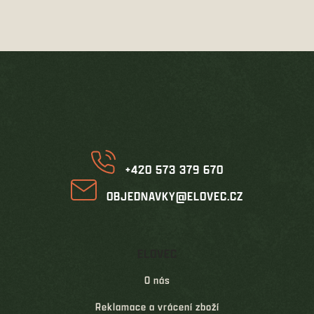
v
l
á
d
Z
a
á
c
í
p
p
a
r
t
v
í
k
y
v
+420 573 379 670
ý
p
OBJEDNAVKY@ELOVEC.CZ
i
s
u
ELOVEC
O nás
Reklamace a vrácení zboží