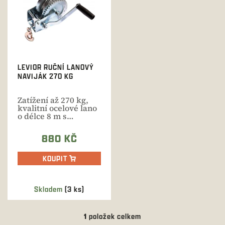
i
s
p
r
o
d
LEVIOR RUČNÍ LANOVÝ
u
NAVIJÁK 270 KG
k
t
Zatížení až 270 kg,
ů
kvalitní ocelové lano
o délce 8 m s
průměrem 4,5 mm....
880 KČ
KOUPIT
Skladem
(3 ks)
1
položek celkem
O