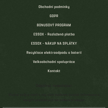
Obchodní podmínky
GDPR
BONUSOVÝ PROGRAM
ESSOX - Rozložená platba
ESSOX - NÁKUP NA SPLÁTKY
Recyklace elektroodpadu a baterií
Velkoobchodní spolupráce
Kontakt
Odebírat newsletter
Vložte svůj e-mail a my vám budeme zasílat informace o
nových produktech na našem e-shopu.