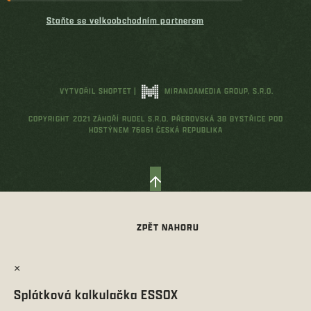
Staňte se velkoobchodním partnerem
VYTVOŘIL SHOPTET
|
MIRANDAMEDIA GROUP, S.R.O.
COPYRIGHT 2021 ZÁHOŘÍ RUDEL S.R.O. PŘEROVSKÁ 38 BYSTŘICE POD
HOSTÝNEM 76861 ČESKÁ REPUBLIKA
×
Splátková kalkulačka ESSOX