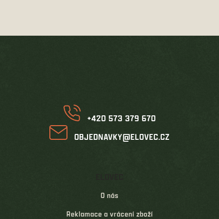
v
l
á
d
Z
a
á
c
í
p
p
a
r
t
v
í
k
y
v
+420 573 379 670
ý
p
OBJEDNAVKY@ELOVEC.CZ
i
s
u
ELOVEC
O nás
Reklamace a vrácení zboží