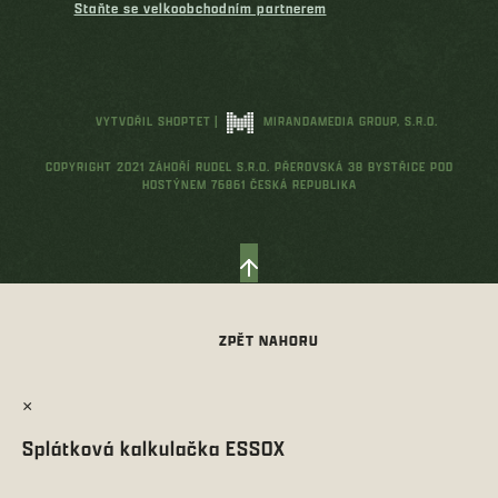
Staňte se velkoobchodním partnerem
VYTVOŘIL SHOPTET
|
MIRANDAMEDIA GROUP, S.R.O.
COPYRIGHT 2021 ZÁHOŘÍ RUDEL S.R.O. PŘEROVSKÁ 38 BYSTŘICE POD
HOSTÝNEM 76861 ČESKÁ REPUBLIKA
×
Splátková kalkulačka ESSOX