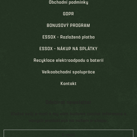
Obchodní podmínky
GDPR
BONUSOVÝ PROGRAM
ESSOX - Rozložená platba
ESSOX - NÁKUP NA SPLÁTKY
Recyklace elektroodpadu a baterií
Velkoobchodní spolupráce
Kontakt
Odebírat newsletter
Vložte svůj e-mail a my vám budeme zasílat informace o
nových produktech na našem e-shopu.
E-mail