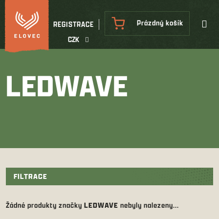
Přejít
na
NÁKUPNÍ
Prázdný košík
REGISTRACE
obsah
KOŠÍK
CZK
LEDWAVE
FILTRACE
Žádné produkty značky
LEDWAVE
nebyly nalezeny...