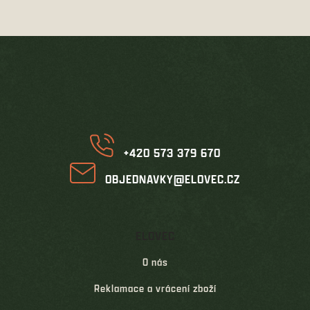
Z
á
p
a
t
í
+420 573 379 670
OBJEDNAVKY@ELOVEC.CZ
ELOVEC
O nás
Reklamace a vrácení zboží