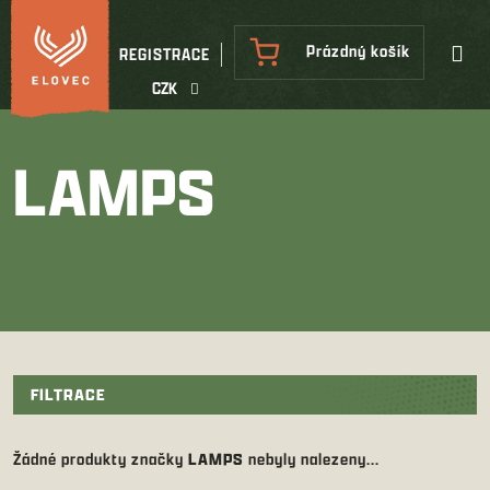
Přejít
na
NÁKUPNÍ
Prázdný košík
REGISTRACE
obsah
KOŠÍK
CZK
LAMPS
FILTRACE
Žádné produkty značky
LAMPS
nebyly nalezeny...