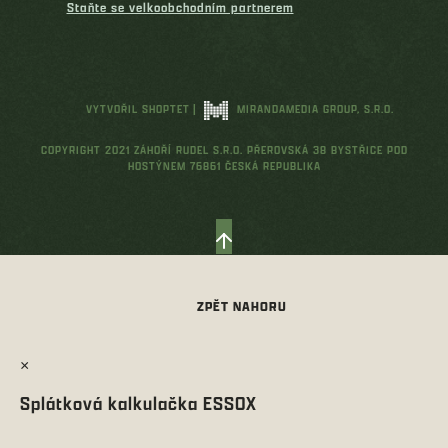
Staňte se velkoobchodním partnerem
VYTVOŘIL SHOPTET
|
MIRANDAMEDIA GROUP, S.R.O.
COPYRIGHT 2021 ZÁHOŘÍ RUDEL S.R.O. PŘEROVSKÁ 38 BYSTŘICE POD
HOSTÝNEM 76861 ČESKÁ REPUBLIKA
×
Splátková kalkulačka ESSOX