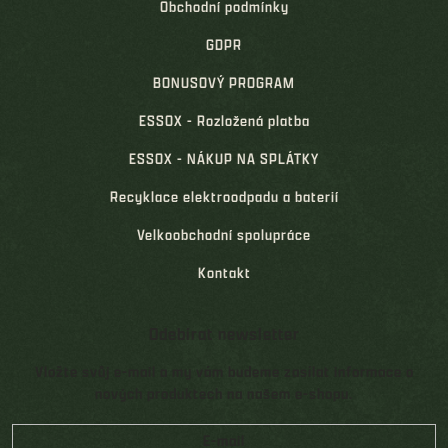
Obchodní podmínky
GDPR
BONUSOVÝ PROGRAM
ESSOX - Rozložená platba
ESSOX - NÁKUP NA SPLÁTKY
Recyklace elektroodpadu a baterií
Velkoobchodní spolupráce
Kontakt
Odebírat newsletter
Vložte svůj e-mail a my vám budeme zasílat informace o
nových produktech na našem e-shopu.
E-mail