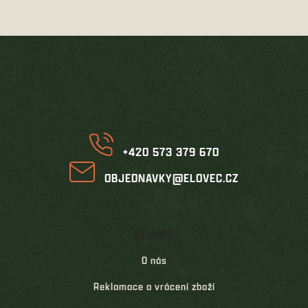
Z
á
p
a
t
í
+420 573 379 670
OBJEDNAVKY@ELOVEC.CZ
ELOVEC
O nás
Reklamace a vrácení zboží