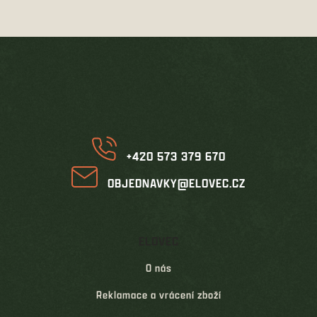
Z
á
p
a
t
í
+420 573 379 670
OBJEDNAVKY@ELOVEC.CZ
ELOVEC
O nás
Reklamace a vrácení zboží