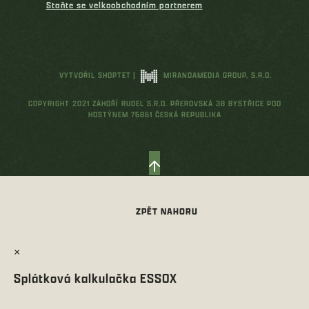
Staňte se velkoobchodním partnerem
VYTVOŘIL SHOPTET
|
MIRANDAMEDIA GROUP, S.R.O.
COPYRIGHT 2021 ZÁHOŘÍ RUDEL S.R.O. PŘEROVSKÁ 38 BYSTŘICE POD
HOSTÝNEM 76861 ČESKÁ REPUBLIKA
×
Splátková kalkulačka ESSOX