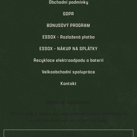
Obchodní podmínky
GDPR
BONUSOVÝ PROGRAM
ESSOX - Rozložená platba
ESSOX - NÁKUP NA SPLÁTKY
Recyklace elektroodpadu a baterií
Velkoobchodní spolupráce
Kontakt
Odebírat newsletter
Vložte svůj e-mail a my vám budeme zasílat informace o
nových produktech na našem e-shopu.
E-mail