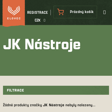
Přejít
na
NÁKUPNÍ
Prázdný košík
REGISTRACE
obsah
KOŠÍK
CZK
JK Nástroje
FILTRACE
Žádné produkty značky
JK Nástroje
nebyly nalezeny...