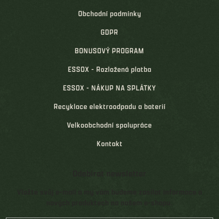
Obchodní podmínky
GDPR
BONUSOVÝ PROGRAM
ESSOX - Rozložená platba
ESSOX - NÁKUP NA SPLÁTKY
Recyklace elektroodpadu a baterií
Velkoobchodní spolupráce
Kontakt
Odebírat newsletter
Vložte svůj e-mail a my vám budeme zasílat informace o
nových produktech na našem e-shopu.