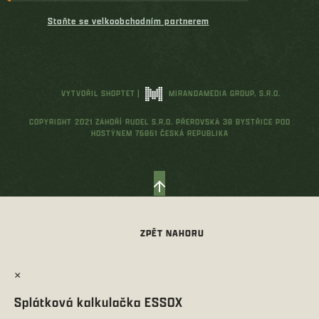
Staňte se velkoobchodním partnerem
VYTVOŘIL SHOPTET
|
MIRANDAMEDIA GROUP, S.R.O.
COPYRIGHT 2021 ZÁHOŘÍ RUDEL S.R.O. PŘEROVSKÁ 38 BYSTŘICE POD
HOSTÝNEM 76861 ČESKÁ REPUBLIKA
×
Splátková kalkulačka ESSOX