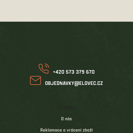
v
l
á
d
Z
a
á
c
í
p
p
a
r
t
v
í
k
y
v
+420 573 379 670
ý
p
OBJEDNAVKY@ELOVEC.CZ
i
s
u
ELOVEC
O nás
Reklamace a vrácení zboží