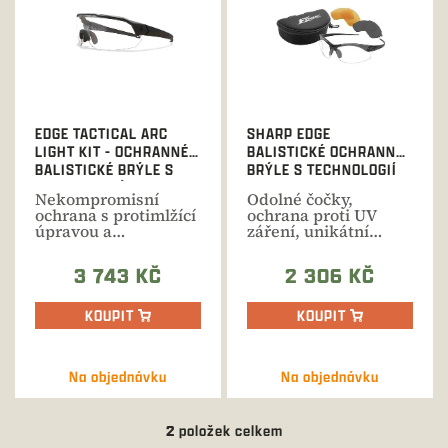
i
s
p
r
o
d
EDGE TACTICAL ARC
SHARP EDGE
u
LIGHT KIT - OCHRANNÉ
BALISTICKÉ OCHRANNÉ
k
BALISTICKÉ BRÝLE S
BRÝLE S TECHNOLOGIÍ
t
TECHNOLOGIÍ VAPOR
VAPOR SHIELD, SADA
Nekompromisní
Odolné čočky,
ů
SHIELD, SADA
ochrana s protimlžící
ochrana proti UV
úpravou a
záření, unikátní
nastavitelným
technologie bránící
zorníkem....
zamlžení...
3 743 KČ
2 306 KČ
KOUPIT
KOUPIT
Na objednávku
Na objednávku
2
položek celkem
O