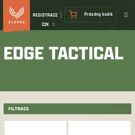
Přejít
na
NÁKUPNÍ
Prázdný košík
REGISTRACE
obsah
KOŠÍK
CZK
EDGE TACTICAL
FILTRACE
V
ý
p