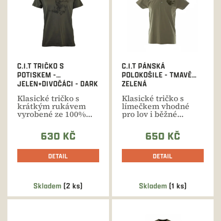
i
s
p
r
o
d
C.I.T TRIČKO S
C.I.T PÁNSKÁ
u
POTISKEM -
POLOKOŠILE - TMAVĚ
k
JELEN+DIVOČÁCI - DARK
ZELENÁ
t
GREEN
Klasické tričko s
Klasické tričko s
ů
krátkým rukávem
límečkem vhodné
vyrobené ze 100%
pro lov i běžné
kvalitní bavlny
nošení. Kvalitní
vhodné pro...
bavlna...
630 KČ
650 KČ
DETAIL
DETAIL
Skladem
(2 ks)
Skladem
(1 ks)