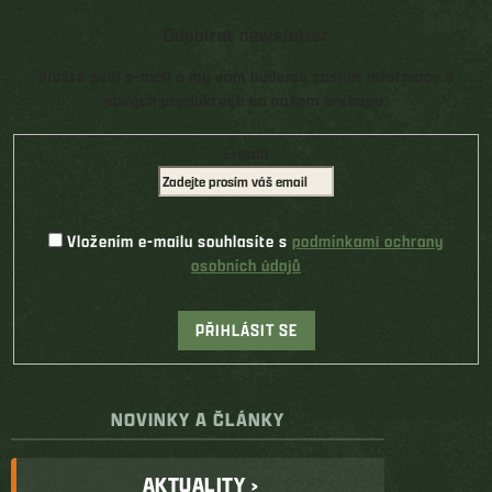
Odebírat newsletter
Vložte svůj e-mail a my vám budeme zasílat informace o
nových produktech na našem e-shopu.
E-mail
Vložením e-mailu souhlasíte s
podmínkami ochrany
osobních údajů
PŘIHLÁSIT SE
NOVINKY A ČLÁNKY
AKTUALITY ›