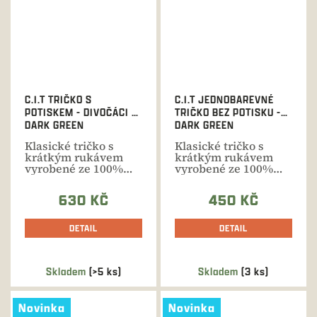
C.I.T TRIČKO S
C.I.T JEDNOBAREVNÉ
POTISKEM - DIVOČÁCI -
TRIČKO BEZ POTISKU -
DARK GREEN
DARK GREEN
Klasické tričko s
Klasické tričko s
krátkým rukávem
krátkým rukávem
vyrobené ze 100%
vyrobené ze 100%
kvalitní bavlny
kvalitní bavlny
vhodné pro...
vhodné pro...
630 KČ
450 KČ
DETAIL
DETAIL
Skladem
(>5 ks)
Skladem
(3 ks)
Novinka
Novinka