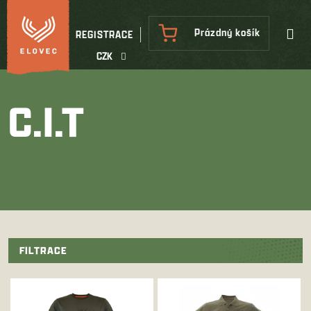
Přejít
na
NÁKUPNÍ
Prázdný košík
REGISTRACE
obsah
KOŠÍK
CZK
C.I.T
FILTRACE
V
ý
p