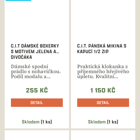
C.I.T DÁMSKÉ BOXERKY
C.I.T. PÁNSKÁ MIKINA S
S MOTIVEM JELENA A
KAPUCÍ 1/2 ZIP
DIVOČÁKA
Dámské spodní
Praktická klokanka z
prádlo s nohavičkou.
příjemného hřejivého
Podíl modalu a
úpletu. Kvalitní
bavlny zajišťuje
materiál s...
maximální...
255 KČ
1 150 KČ
DETAIL
DETAIL
Skladem
(1 ks)
Skladem
(1 ks)