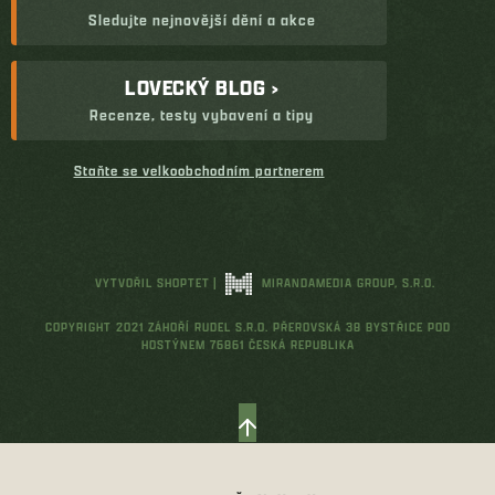
Sledujte nejnovější dění a akce
LOVECKÝ BLOG ›
Recenze, testy vybavení a tipy
Staňte se velkoobchodním partnerem
VYTVOŘIL SHOPTET
|
MIRANDAMEDIA GROUP, S.R.O.
COPYRIGHT 2021 ZÁHOŘÍ RUDEL S.R.O. PŘEROVSKÁ 38 BYSTŘICE POD
HOSTÝNEM 76861 ČESKÁ REPUBLIKA