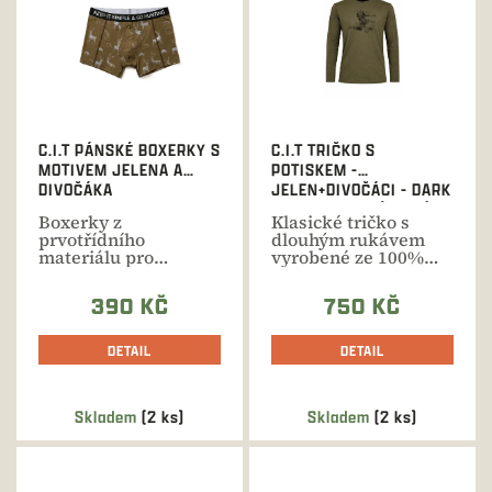
C.I.T PÁNSKÉ BOXERKY S
C.I.T TRIČKO S
MOTIVEM JELENA A
POTISKEM -
DIVOČÁKA
JELEN+DIVOČÁCI - DARK
GREEN, DLOUHÝ RUKÁV
Boxerky z
Klasické tričko s
prvotřídního
dlouhým rukávem
materiálu pro
vyrobené ze 100%
maximální pohodlí
velice příjemné
při lovu i
bavlny....
390 KČ
750 KČ
každodenním...
DETAIL
DETAIL
Skladem
(2 ks)
Skladem
(2 ks)