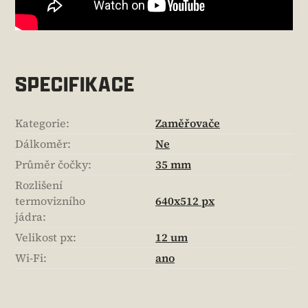
SPECIFIKACE
Kategorie
:
Zaměřovače
Dálkoměr
:
Ne
Průměr čočky
:
35 mm
Rozlišení
termovizního
640x512 px
jádra
:
Velikost px
:
12 um
Wi-Fi
:
ano