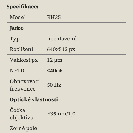
Specifikace:
Model
RH35
Jádro
Typ
nechlazené
Rozlišení
640x512 px
Velikost px
12 µm
NETD
≤40mk
Obnovovací
50 Hz
frekvence
Optické vlastnosti
Čočka
F35mm/1,0
objektivu
Zorné pole