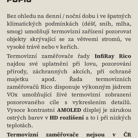
Bez ohledu na denní / noční dobu i ve špatných
klimatických podmínkách (déšť, sníh, mlha,
smog) umožňují termovizní zařízení pozorovat
objekty skrývající se za větvemi stromů, ve
vysoké trávě nebo v keřích.
Termovizní zaměřovače řady
InfiRay Rico
najdou své uplatnění při lovu, pozorování
přírody, záchranných akcích, při ochraně
majetku apod. Řada termovizních
zaměřovačů Rico disponuje výkonným jádrem
VOx umožňující živé termovizní zobrazení
pozorovaného cíle s vykreslením detailů.
Vysoce kontrastní
AMOLED
displej je zárukou
ostrých barev v
HD rozlišení
a to i při nízkých
teplotách.
Termovizní zaměřovače nejsou v ČR