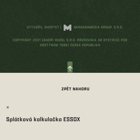
VYTVOŘIL SHOPTET
|
MIRANDAMEDIA GROUP, S.R.O.
COPYRIGHT 2021 ZÁHOŘÍ RUDEL S.R.O. PŘEROVSKÁ 38 BYSTŘICE POD
HOSTÝNEM 76861 ČESKÁ REPUBLIKA
×
Splátková kalkulačka ESSOX