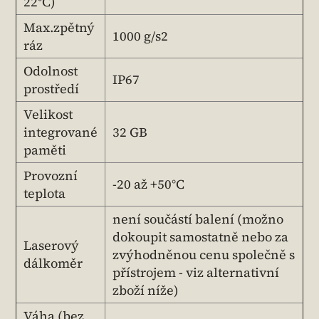
22°C)
Max.zpětný
1000 g/s2
ráz
Odolnost
IP67
prostředí
Velikost
integrované
32 GB
paměti
Provozní
-20 až +50°C
teplota
není součástí balení (možno
dokoupit samostatně nebo za
Laserový
zvýhodněnou cenu společně s
dálkoměr
přístrojem - viz alternativní
zboží níže)
Váha (bez