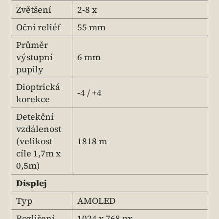
Zvětšení
2-8 x
Oční reliéf
55 mm
Průměr
výstupní
6 mm
pupily
Dioptrická
-4 / +4
korekce
Detekční
vzdálenost
(velikost
1818 m
cíle 1,7m x
0,5m)
Displej
Typ
AMOLED
Rozlišení
1024 x 768 px