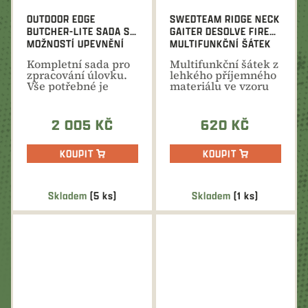
OUTDOOR EDGE
SWEDTEAM RIDGE NECK
BUTCHER-LITE SADA S
GAITER DESOLVE FIRE
MOŽNOSTÍ UPEVNĚNÍ
MULTIFUNKČNÍ ŠÁTEK
NA OPASEK
Kompletní sada pro
Multifunkční šátek z
zpracování úlovku.
lehkého příjemného
Vše potřebné je
materiálu ve vzoru
přehledně uloženo
Desolve®Fire.
v...
2 005 KČ
620 KČ
KOUPIT
KOUPIT
Skladem
(5 ks)
Skladem
(1 ks)