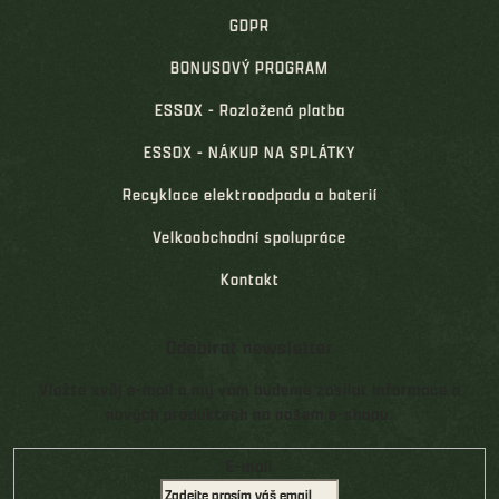
GDPR
BONUSOVÝ PROGRAM
ESSOX - Rozložená platba
ESSOX - NÁKUP NA SPLÁTKY
Recyklace elektroodpadu a baterií
Velkoobchodní spolupráce
Kontakt
Odebírat newsletter
Vložte svůj e-mail a my vám budeme zasílat informace o
nových produktech na našem e-shopu.
E-mail