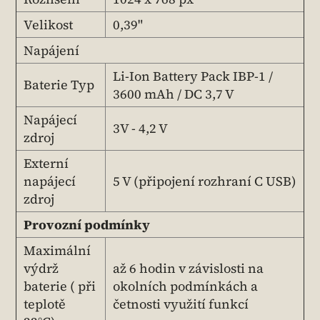
Velikost
0,39"
Napájení
Li-Ion Battery Pack IBP-1 /
Baterie Typ
3600 mAh / DC 3,7 V
Napájecí
3V - 4,2 V
zdroj
Externí
napájecí
5 V (připojení rozhraní C USB)
zdroj
Provozní podmínky
Maximální
výdrž
až 6 hodin v závislosti na
baterie ( při
okolních podmínkách a
teplotě
četnosti využití funkcí