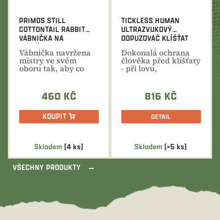
PRIMOS STILL
TICKLESS HUMAN
COTTONTAIL RABBIT
ULTRAZVUKOVÝ
VÁBNIČKA NA
ODPUZOVAČ KLÍŠŤAT
PREDÁTORY
Vábnička navržena
Dokonalá ochrana
mistry ve svém
člověka před klíšťaty
oboru tak, aby co
- při lovu,
nejvěrněji
procházkách a
napodobovala...
ostatních...
460 KČ
816 KČ
KOUPIT
DETAIL
Skladem
(4 ks)
Skladem
(>5 ks)
VŠECHNY PRODUKTY