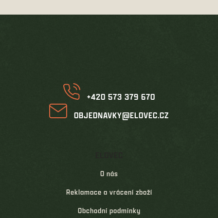
Z
á
p
a
t
í
+420 573 379 670
OBJEDNAVKY@ELOVEC.CZ
ELOVEC
O nás
Reklamace a vrácení zboží
Obchodní podmínky