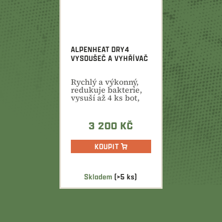
ALPENHEAT DRY4
VYSOUŠEČ A VYHŘÍVAČ
Rychlý a výkonný,
redukuje bakterie,
vysuší až 4 ks bot,
rukavic oblečení...
3 200 KČ
KOUPIT
Skladem
(>5 ks)