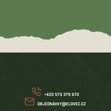
Z
á
p
a
t
í
+420 573 379 670
OBJEDNAVKY@ELOVEC.CZ