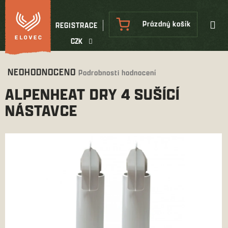
Přejít
na
NÁKUPNÍ
Prázdný košík
REGISTRACE
obsah
KOŠÍK
CZK
Průměrné
NEOHODNOCENO
Podrobnosti hodnocení
hodnocení
ALPENHEAT DRY 4 SUŠÍCÍ
produktu
je
NÁSTAVCE
0,0
z
5
hvězdiček.