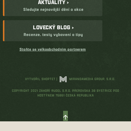
AKTUALITY ›
Sledujte nejnovější dění a akce
LOVECKÝ BLOG ›
Recenze, testy vybavení a tipy
Staňte se velkoobchodním partnerem
VYTVOŘIL SHOPTET
|
MIRANDAMEDIA GROUP, S.R.O.
COPYRIGHT 2021 ZÁHOŘÍ RUDEL S.R.O. PŘEROVSKÁ 38 BYSTŘICE POD
HOSTÝNEM 76861 ČESKÁ REPUBLIKA