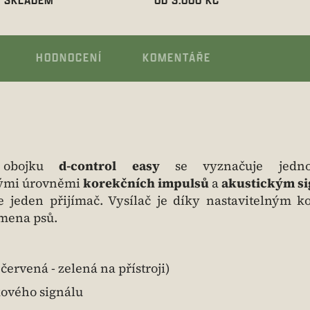
HODNOCENÍ
KOMENTÁŘE
 obojku
d-control easy
se vyznačuje jednod
enými úrovněmi
korekčních impulsů
a
akustickým s
jeden přijímač. Vysílač je díky nastavitelným k
emena psů.
 červená - zelená na přístroji)
kového signálu