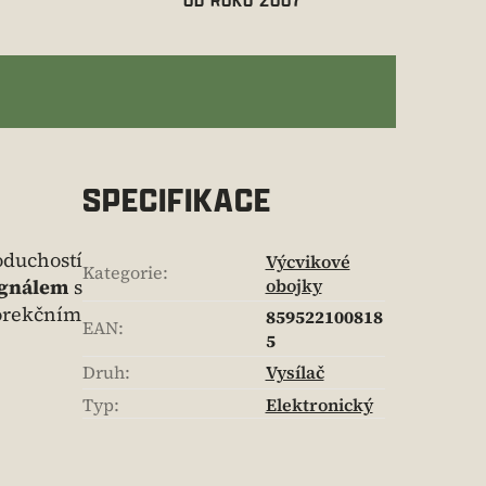
SPECIFIKACE
uchostí
Výcvikové
Kategorie
:
ignálem
s
obojky
orekčním
859522100818
EAN
:
5
Druh
:
Vysílač
Typ
:
Elektronický