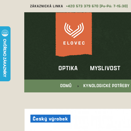
Přejít
ZÁKAZNICKÁ LINKA
573 379 670
na
obsah
OPTIKA
MYSLIVOST
DOMŮ
KYNOLOGICKÉ POTŘEBY
Český výrobek
Český výrobek