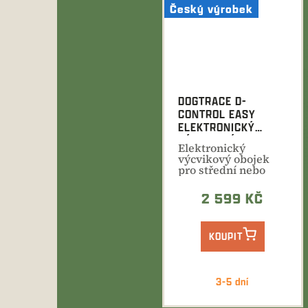
Český výrobek
DOGTRACE D-
CONTROL EASY
ELEKTRONICKÝ
VÝCVIKOVÝ OBOJEK
Elektronický
výcvikový obojek
pro střední nebo
velká plemena.
Jednoduché...
2 599 KČ
KOUPIT
3-5 dní