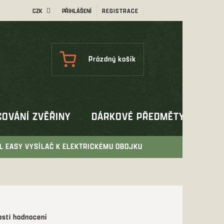
CZK
PŘIHLÁŠENÍ
REGISTRACE
NÁKUPNÍ
Prázdný košík
KOŠÍK
OVÁNÍ ZVĚŘINY
DÁRKOVÉ PŘEDMĚTY
OUT
L EASY VYSÍLAČ K ELEKTRICKÉMU OBOJKU
sti hodnocení