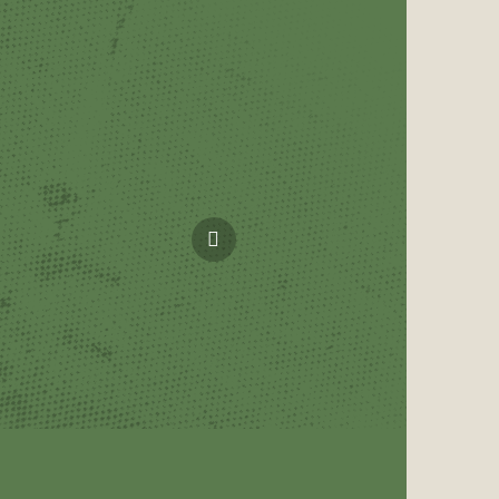
Další
produkt