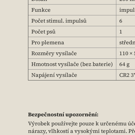
Funkce
impul
Počet stimul. impulsů
6
Počet psů
1
Pro plemena
středn
Rozměry vysílače
110 ×
Hmotnost vysílače (bez baterie)
64 g
Napájení vysílače
CR2 3
Bezpečnostní upozornění:
Výrobek používejte pouze k určenému úče
nárazy, vlhkostí a vysokými teplotami. P