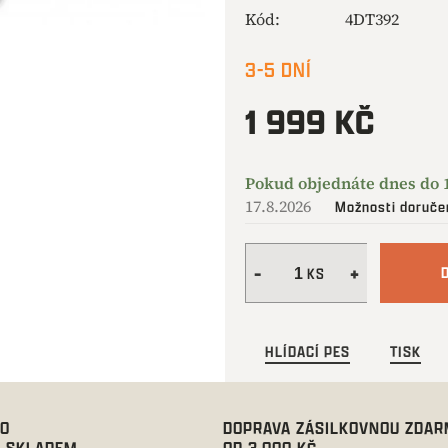
Kód:
4DT392
3-5 DNÍ
1 999 KČ
Měrná
cena:
17.8.2026
Možnosti doruče
HLÍDACÍ PES
TISK
00
DOPRAVA ZÁSILKOVNOU ZDA
 SKLADEM
OD 3.000 KČ