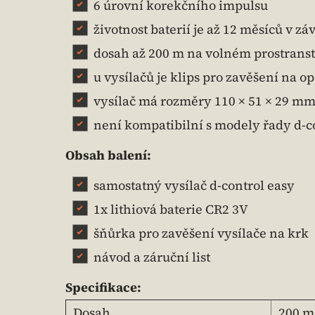
6 úrovní korekčního impulsu
životnost baterií je až 12 měsíců v zá
dosah až 200 m na volném prostranst
u vysílačů je klips pro zavěšení na o
vysílač má rozměry 110 × 51 × 29 mm 
není kompatibilní s modely řady d-c
Obsah balení:
samostatný vysílač d-control easy
1x lithiová baterie CR2 3V
šňůrka pro zavěšení vysílače na krk
návod a záruční list
Specifikace:
Dosah
200 m