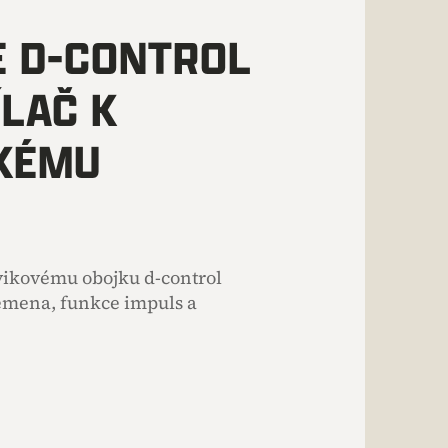
 D-CONTROL
ÍLAČ K
KÉMU
vikovému obojku d-control
lemena, funkce impuls a