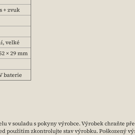
s + zvuk
í, velké
 52 × 29 mm
V baterie
lu v souladu s pokyny výrobce. Výrobek chraňte př
řed použitím zkontrolujte stav výrobku. Poškozený v