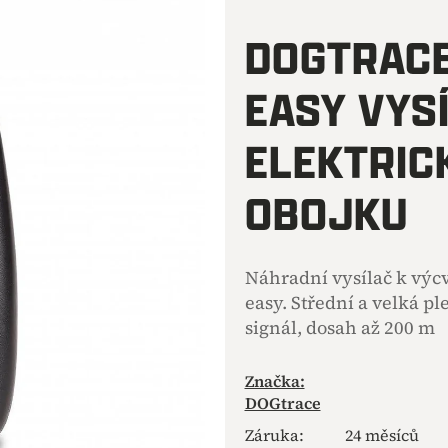
hodnocení
produktu
DOGTRACE
je
0,0
EASY VYS
z
5
hvězdiček.
ELEKTRIC
OBOJKU
Náhradní vysílač k výc
easy. Střední a velká p
signál, dosah až 200 m
Značka:
DOGtrace
Záruka
:
24 měsíců