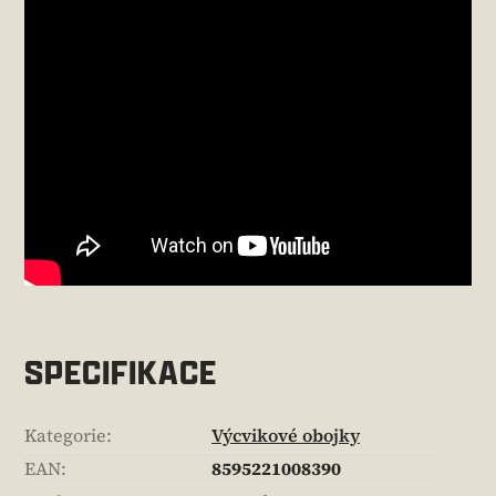
SPECIFIKACE
Kategorie
:
Výcvikové obojky
EAN
:
8595221008390