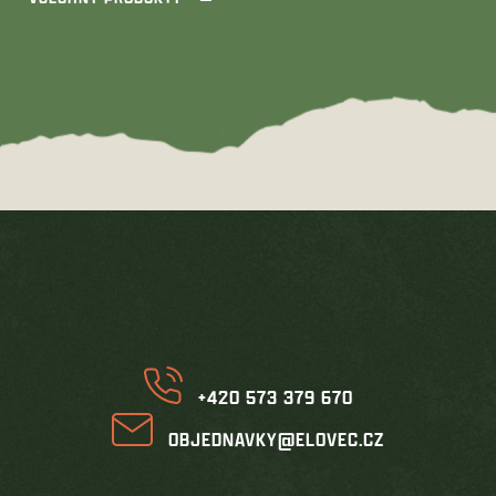
Z
á
p
a
t
í
+420 573 379 670
OBJEDNAVKY@ELOVEC.CZ