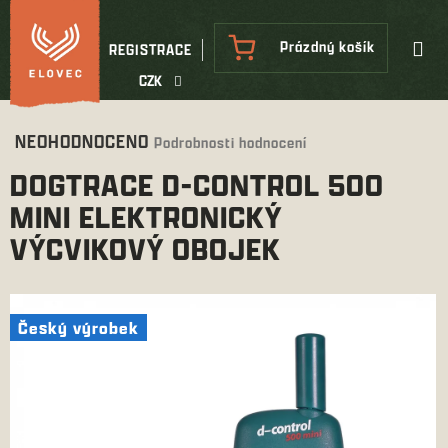
Přejít
na
NÁKUPNÍ
Prázdný košík
REGISTRACE
obsah
KOŠÍK
CZK
Průměrné
NEOHODNOCENO
Podrobnosti hodnocení
hodnocení
DOGTRACE D-CONTROL 500
produktu
je
MINI ELEKTRONICKÝ
0,0
VÝCVIKOVÝ OBOJEK
z
5
hvězdiček.
Český výrobek
Český výrobek