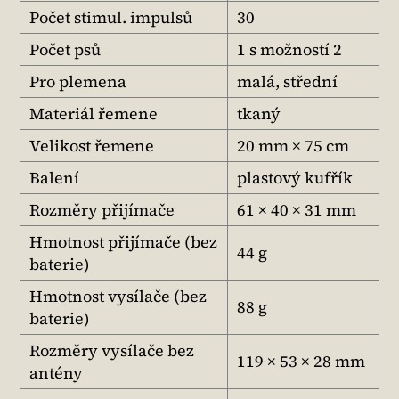
Počet stimul. impulsů
30
Počet psů
1 s možností 2
Pro plemena
malá, střední
Materiál řemene
tkaný
Velikost řemene
20 mm × 75 cm
Balení
plastový kufřík
Rozměry přijímače
61 × 40 × 31 mm
Hmotnost přijímače (bez
44 g
baterie)
Hmotnost vysílače (bez
88 g
baterie)
Rozměry vysílače bez
119 × 53 × 28 mm
antény