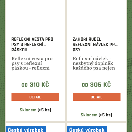
REFLEXNÍ VESTA PRO
ZÁHOŘÍ RUDEL
PSY S REFLEXNÍ
REFLEXNÍ NÁVLEK PRO
PÁSKOU
PSY
Reflexní vesta pro
Reflexní návlek -
psy s reflexní
nezbytný doplněk
páskou - reflexní
každého psa nejen
pásek má
pro společné lovecké
schopnost...
akce.
310 KČ
305 KČ
OD
OD
DETAIL
DETAIL
Skladem
(>5 ks)
Průměrné
Skladem
(>5 ks)
hodnocení
produktu
Český výrobek
Český výrobek
je