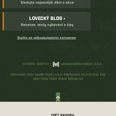
Sledujte nejnovější dění a akce
LOVECKÝ BLOG ›
Recenze, testy vybavení a tipy
Staňte se velkoobchodním partnerem
VYTVOŘIL SHOPTET
|
MIRANDAMEDIA GROUP, S.R.O.
COPYRIGHT 2021 ZÁHOŘÍ RUDEL S.R.O. PŘEROVSKÁ 38 BYSTŘICE POD
HOSTÝNEM 76861 ČESKÁ REPUBLIKA