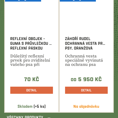
5,0
z
5
hvězdiček.
REFLEXNÍ OBOJEK -
ZÁHOŘÍ RUDEL
GUMA S PRŮVLEČKOU S
OCHRANNÁ VESTA PRO
REFLEXNÍ PÁSKOU
PSY, ORANŽOVÁ
Důležitý reflexní
Ochranná vesta
prvek pro zviditelní
speciálně vyvinutá
vašeho psa při
na ochranu psa
výcviku nebo...
pracujícího v leči....
70 KČ
5 950 KČ
OD
DETAIL
DETAIL
Skladem
(>5 ks)
Na objednávku
VŠECHNY PRODUKTY