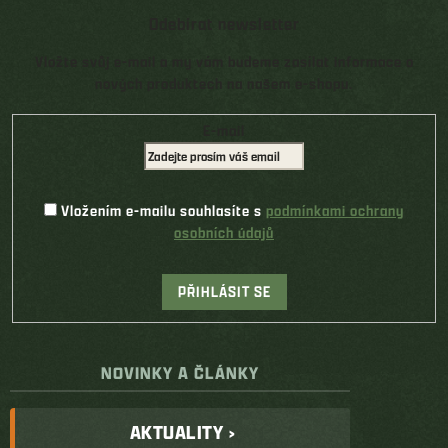
Odebírat newsletter
Vložte svůj e-mail a my vám budeme zasílat informace o
nových produktech na našem e-shopu.
E-mail
Vložením e-mailu souhlasíte s
podmínkami ochrany
osobních údajů
PŘIHLÁSIT SE
NOVINKY A ČLÁNKY
AKTUALITY ›