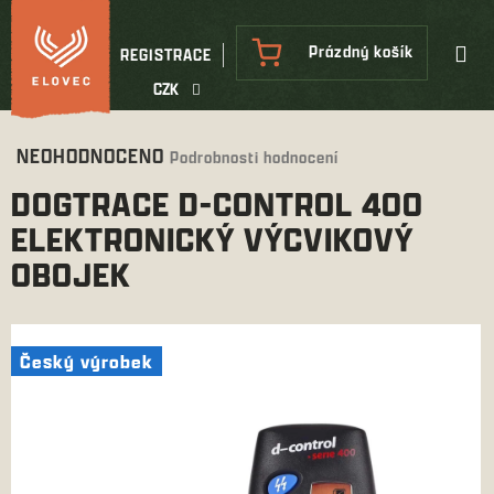
Přejít
na
NÁKUPNÍ
Prázdný košík
REGISTRACE
obsah
KOŠÍK
CZK
Průměrné
NEOHODNOCENO
Podrobnosti hodnocení
hodnocení
DOGTRACE D-CONTROL 400
produktu
je
ELEKTRONICKÝ VÝCVIKOVÝ
0,0
OBOJEK
z
5
hvězdiček.
Český výrobek
Český výrobek