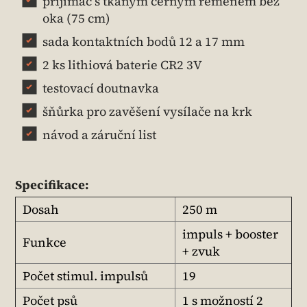
přijímač s tkaným černým řemenem bez
oka (75 cm)
sada kontaktních bodů 12 a 17 mm
2 ks lithiová baterie CR2 3V
testovací doutnavka
šňůrka pro zavěšení vysílače na krk
návod a záruční list
Specifikace:
Dosah
250 m
impuls + booster
Funkce
+ zvuk
Počet stimul. impulsů
19
Počet psů
1 s možností 2