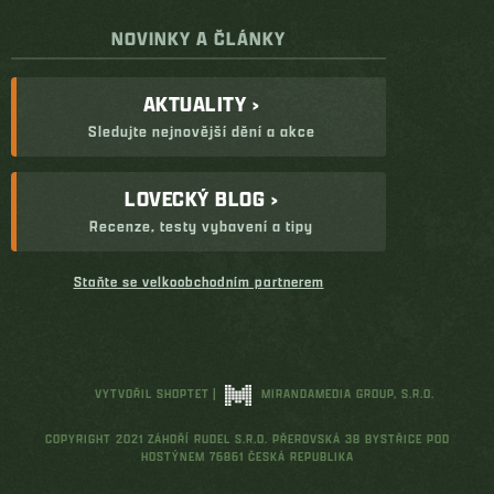
NOVINKY A ČLÁNKY
AKTUALITY ›
Sledujte nejnovější dění a akce
LOVECKÝ BLOG ›
Recenze, testy vybavení a tipy
Staňte se velkoobchodním partnerem
VYTVOŘIL SHOPTET
|
MIRANDAMEDIA GROUP, S.R.O.
COPYRIGHT 2021 ZÁHOŘÍ RUDEL S.R.O. PŘEROVSKÁ 38 BYSTŘICE POD
HOSTÝNEM 76861 ČESKÁ REPUBLIKA