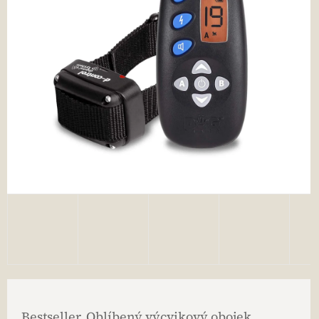
Bestseller. Oblíbený výcvikový obojek