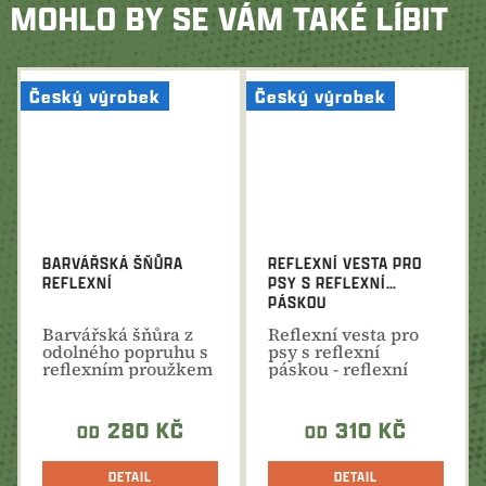
MOHLO BY SE VÁM TAKÉ LÍBIT
Český výrobek
Český výrobek
BARVÁŘSKÁ ŠŇŮRA
REFLEXNÍ VESTA PRO
REFLEXNÍ
PSY S REFLEXNÍ
PÁSKOU
Barvářská šňůra z
Reflexní vesta pro
odolného popruhu s
psy s reflexní
reflexním proužkem
páskou - reflexní
pro dosled zvěře,...
pásek má
schopnost...
280 KČ
310 KČ
OD
OD
DETAIL
DETAIL