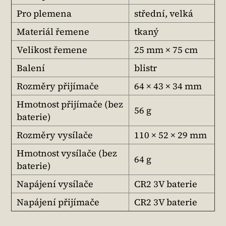
Pro plemena
střední, velká
Materiál řemene
tkaný
Velikost řemene
25 mm × 75 cm
Balení
blistr
Rozměry přijímače
64 × 43 × 34 mm
Hmotnost přijímače (bez
56 g
baterie)
Rozměry vysílače
110 × 52 × 29 mm
Hmotnost vysílače (bez
64 g
baterie)
Napájení vysílače
CR2 3V baterie
Napájení přijímače
CR2 3V baterie