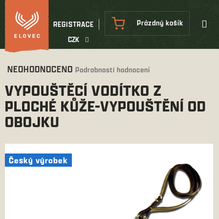
Přejít
na
NÁKUPNÍ
Prázdný košík
REGISTRACE
obsah
KOŠÍK
CZK
Průměrné
NEOHODNOCENO
Podrobnosti hodnocení
hodnocení
VYPOUŠTĚCÍ VODÍTKO Z
produktu
je
PLOCHÉ KŮŽE-VYPOUŠTĚNÍ OD
0,0
OBOJKU
z
5
hvězdiček.
Český výrobek
Český výrobek