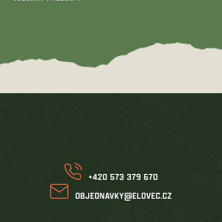
Z
á
p
a
t
í
+420 573 379 670
OBJEDNAVKY@ELOVEC.CZ