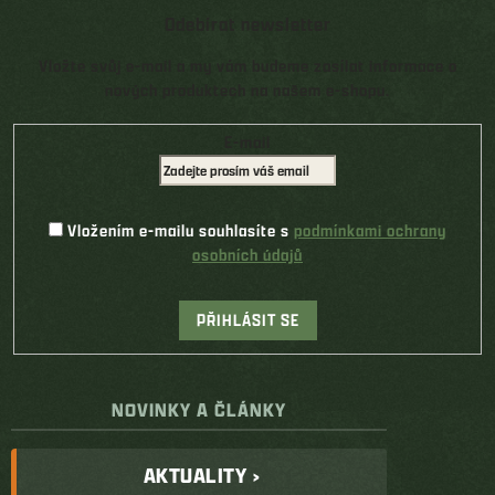
Odebírat newsletter
Vložte svůj e-mail a my vám budeme zasílat informace o
nových produktech na našem e-shopu.
E-mail
Vložením e-mailu souhlasíte s
podmínkami ochrany
osobních údajů
PŘIHLÁSIT SE
NOVINKY A ČLÁNKY
AKTUALITY ›