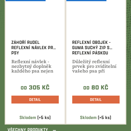
5,0
z
5
hvězdiček.
ZÁHOŘÍ RUDEL
REFLEXNÍ OBOJEK -
REFLEXNÍ NÁVLEK PRO
GUMA SUCHÝ ZIP S
PSY
REFLEXNÍ PÁSKOU
Reflexní návlek -
Důležitý reflexní
nezbytný doplněk
prvek pro zviditelní
každého psa nejen
vašeho psa při
pro společné lovecké
výcviku nebo...
akce.
305 KČ
80 KČ
OD
OD
DETAIL
DETAIL
Skladem
(>5 ks)
Skladem
(>5 ks)
VŠECHNY PRODUKTY