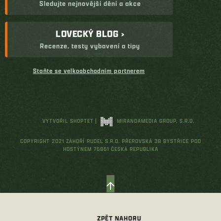
Sledujte nejnovější dění a akce
LOVECKÝ BLOG ›
Recenze, testy vybavení a tipy
Staňte se velkoobchodním partnerem
VYTVOŘIL SHOPTET
|
MIRANDAMEDIA GROUP, S.R.O.
COPYRIGHT 2021 ZÁHOŘÍ RUDEL S.R.O. PŘEROVSKÁ 38 BYSTŘICE POD
HOSTÝNEM 76861 ČESKÁ REPUBLIKA