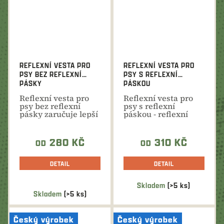
REFLEXNÍ VESTA PRO
REFLEXNÍ VESTA PRO
PSY BEZ REFLEXNÍ
PSY S REFLEXNÍ
PÁSKY
PÁSKOU
Reflexní vesta pro
Reflexní vesta pro
psy bez reflexní
psy s reflexní
pásky zaručuje lepší
páskou - reflexní
viditelnost při...
pásek má
schopnost...
280 KČ
310 KČ
OD
OD
DETAIL
DETAIL
Skladem
(>5 ks)
Průměrné
Skladem
(>5 ks)
hodnocení
produktu
Český výrobek
Český výrobek
je