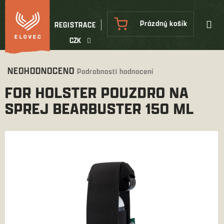
Přejít
na
NÁKUPNÍ
Prázdný košík
REGISTRACE
obsah
KOŠÍK
CZK
Průměrné
NEOHODNOCENO
Podrobnosti hodnocení
hodnocení
FOR HOLSTER POUZDRO NA
produktu
je
SPREJ BEARBUSTER 150 ML
0,0
z
5
hvězdiček.