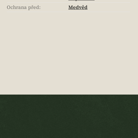
Ochrana před
:
Medvěd
Z
á
p
a
t
í