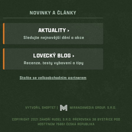
NOVINKY A ČLÁNKY
AKTUALITY ›
Sledujte nejnovější dění a akce
LOVECKÝ BLOG ›
Recenze, testy vybavení a tipy
Staňte se velkoobchodním partnerem
VYTVOŘIL SHOPTET
|
MIRANDAMEDIA GROUP, S.R.O.
COPYRIGHT 2021 ZÁHOŘÍ RUDEL S.R.O. PŘEROVSKÁ 38 BYSTŘICE POD
HOSTÝNEM 76861 ČESKÁ REPUBLIKA