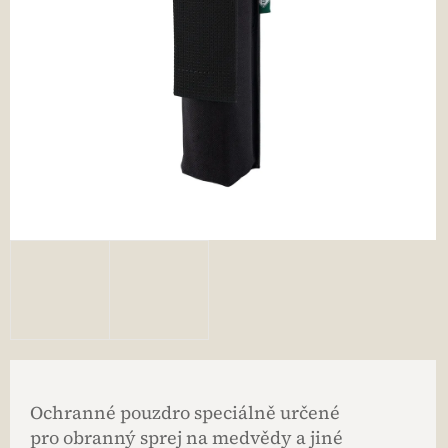
Ochranné pouzdro speciálně určené
pro obranný sprej na medvědy a jiné