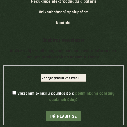
Recyklace elektroodpadu a baterií
Velkoobchodní spolupráce
Kontakt
Odebírat newsletter
Vložte svůj e-mail a my vám budeme zasílat informace o
nových produktech na našem e-shopu.
E-mail
Vložením e-mailu souhlasíte s
podmínkami ochrany
osobních údajů
PŘIHLÁSIT SE