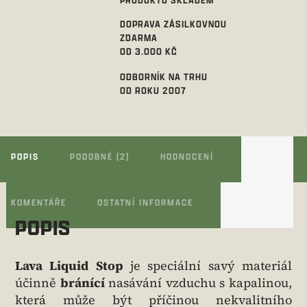
DOPRAVA ZÁSILKOVNOU
ZDARMA
OD 3.000 KČ
ODBORNÍK NA TRHU
OD ROKU 2007
POPIS
PODOBNÉ (2)
HODNOCENÍ
KOMENTÁŘE
OSTATNÍ INFORMACE
POPIS
Lava Liquid Stop
je speciální savý materiál
účinně
bránící
nasávání vzduchu s kapalinou,
která může být příčinou nekvalitního