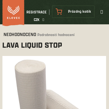
Přejít
na
NÁKUPNÍ
Prázdný košík
REGISTRACE
obsah
KOŠÍK
CZK
Průměrné
NEOHODNOCENO
Podrobnosti hodnocení
hodnocení
LAVA LIQUID STOP
produktu
je
0,0
z
5
hvězdiček.