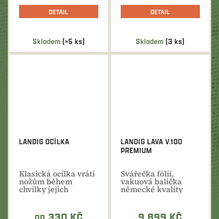
DETAIL
DETAIL
Skladem
(>5 ks)
Skladem
(3 ks)
LANDIG OCÍLKA
LANDIG LAVA V.100
PREMIUM
Klasická ocílka vrátí
Svářečka fólií,
nožům během
vakuová balička
chvilky jejich
německé kvality
původní ostrost.
nejen pro domácí
Různé...
použití.
330 KČ
9 899 KČ
OD