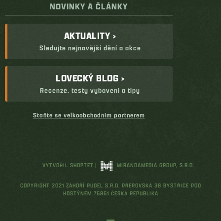
NOVINKY A ČLÁNKY
AKTUALITY ›
Sledujte nejnovější dění a akce
LOVECKÝ BLOG ›
Recenze, testy vybavení a tipy
Staňte se velkoobchodním partnerem
VYTVOŘIL SHOPTET
|
MIRANDAMEDIA GROUP, S.R.O.
COPYRIGHT 2021 ZÁHOŘÍ RUDEL S.R.O. PŘEROVSKÁ 38 BYSTŘICE POD
HOSTÝNEM 76861 ČESKÁ REPUBLIKA