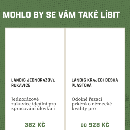
MOHLO BY SE VÁM TAKÉ LÍBIT
LANDIG JEDNORÁZOVÉ
LANDIG KRÁJECÍ DESKA
RUKAVICE
PLASTOVÁ
Jednorázové
Odolné řezací
rukavice ideální pro
prkénko německé
zpracování úlovku i
kvality pro
masa. Dokonalá
hygienické
ochrana...
zpracování masa a...
382 KČ
928 KČ
OD