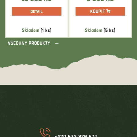
KOUPIT
DETAIL
Skladem
(1 ks)
Skladem
(5 ks)
VŠECHNY PRODUKTY
Z
á
p
a
t
í
+420 573 379 670