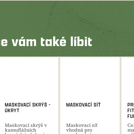
e vám také líbit
MASKOVACÍ SKRÝŠ -
MASKOVACÍ SÍŤ
PR
ÚKRYT
FI
FU
Maskovací skrýš v
Maskovací síť
Ce
kamuflážních
vhodná pro
ma