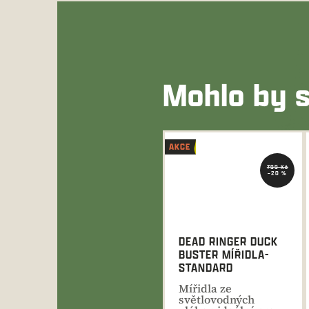
Mohlo by s
AKCE
799 Kč
–20 %
DEAD RINGER DUCK
BUSTER MÍŘIDLA-
STANDARD
Mířidla ze
světlovodných