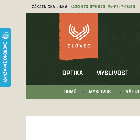
Přejít
ZÁKAZNICKÁ LINKA
573 379 670
na
obsah
OPTIKA
MYSLIVOST
DOMŮ
MYSLIVOST
VŠE P