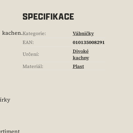
SPECIFIKACE
 kachen.
Kategorie
:
Vábničky
EAN
:
010135008291
Divoké
Určení
:
kachny
Materiál
:
Plast
írky
ortiment