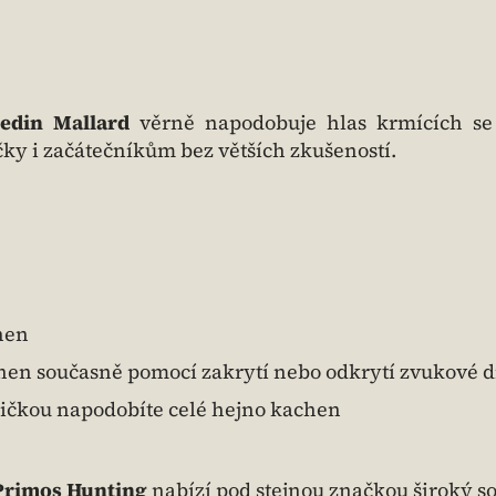
edin Mallard
věrně napodobuje hlas krmících se
ky i začátečníkům bez větších zkušeností.
hen
en současně pomocí zakrytí nebo odkrytí zvukové d
ničkou napodobíte celé hejno kachen
Primos Hunting
nabízí pod stejnou značkou široký s