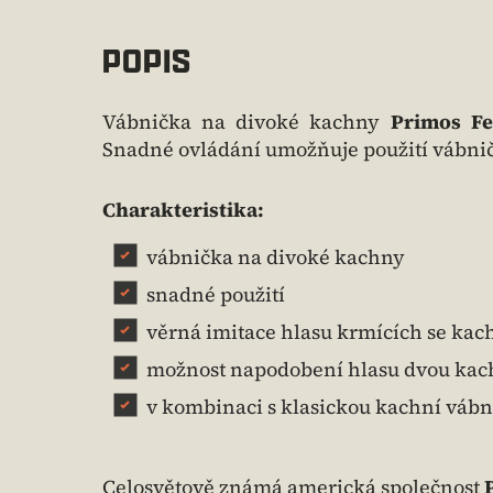
POPIS
Vábnička na divoké kachny
Primos Fe
Snadné ovládání umožňuje použití vábnič
Charakteristika:
vábnička na divoké kachny
snadné použití
věrná imitace hlasu krmících se kac
možnost napodobení hlasu dvou kach
v kombinaci s klasickou kachní váb
Celosvětově známá americká společnost