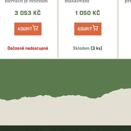
barvách je řešením
maskování
při
pro lov kdekoliv.
loveckých zařízení i
ne
pro lov, rozměry 2x3
pou
3 053 KČ
1 050 KČ
m.
KOUPIT
KOUPIT
Dočasně nedostupné
Skladem
(3 ks)