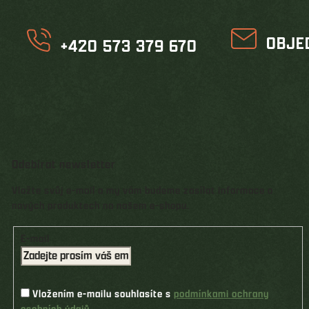
OBJE
+420 573 379 670
Odebírat newsletter
Vložte svůj e-mail a my vám budeme zasílat informace o
nových produktech na našem e-shopu.
E-mail
Vložením e-mailu souhlasíte s
podmínkami ochrany
osobních údajů