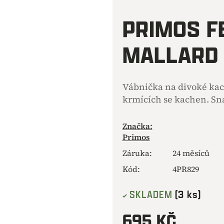
hodnocení
produktu
PRIMOS F
je
0,0
MALLARD
z
5
hvězdiček.
Vábnička na divoké kac
krmících se kachen. Sn
Značka:
Primos
Záruka
:
24 měsíců
Kód:
4PR829
SKLADEM
(3 ks)
695 KČ