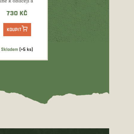
lne k obličeji a
překáží při
žití...
730 KČ
KOUPIT
Skladem
(>5 ks)