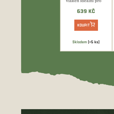
vláken ideální pro
rychlé zamíření na
menší letící...
639 KČ
KOUPIT
Skladem
(>5 ks)
Z