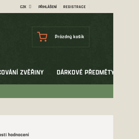
CZK
PŘIHLÁŠENÍ
REGISTRACE
NÁKUPNÍ
Prázdný košík
KOŠÍK
OVÁNÍ ZVĚŘINY
DÁRKOVÉ PŘEDMĚTY
OUT
sti hodnocení