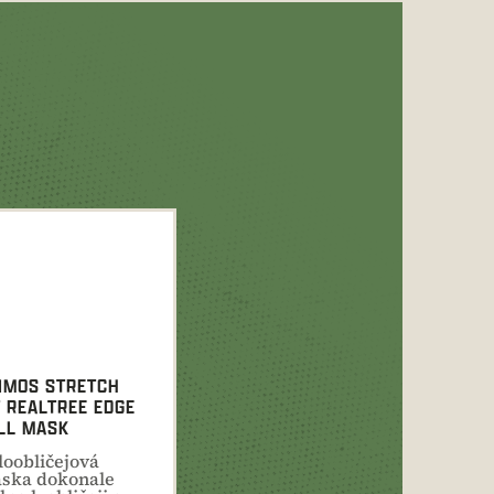
IMOS STRETCH
T REALTREE EDGE
LL MASK
loobličejová
ska dokonale