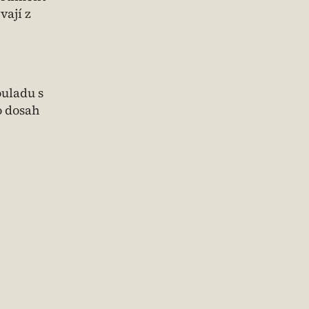
vají z
ouladu s
o dosah