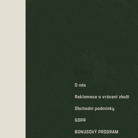
á
p
a
t
í
ELOVEC
O nás
Reklamace a vrácení zboží
Obchodní podmínky
GDPR
BONUSOVÝ PROGRAM